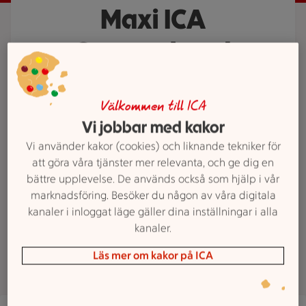
Maxi ICA
Stormarknad
Välkommen till låga priser på
Sveriges största sortiment. Hos oss
Välkommen till ICA
Vi jobbar med kakor
får du alltid så mycket mer.
Vi använder kakor (cookies) och liknande tekniker för
att göra våra tjänster mer relevanta, och ge dig en
bättre upplevelse. De används också som hjälp i vår
marknadsföring. Besöker du någon av våra digitala
AjaBajaCancer
kanaler i inloggat läge gäller dina inställningar i alla
kanaler.
Maxi Hemma
Läs mer om kakor på ICA
Röd bakgrund med copyn Störst på låga priser!