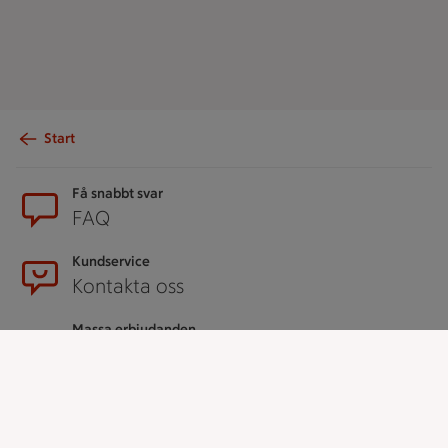
Start
Sidfot
Få snabbt svar
FAQ
Kundservice
Kontakta oss
Massa erbjudanden
Bli stammis på ICA
ICAs inspirationsmejl
Prenumerera