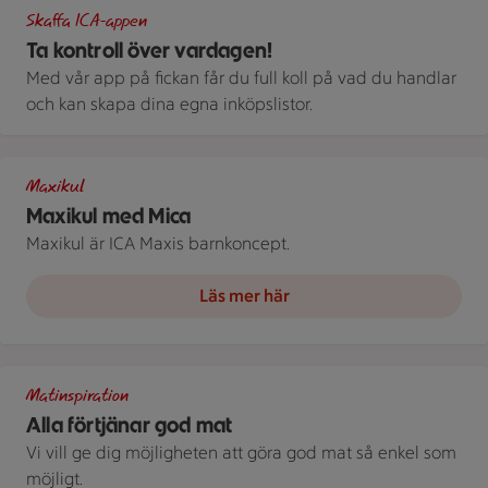
ICA appen
Skaffa ICA-appen
Ta kontroll över vardagen!
Med vår app på fickan får du full koll på vad du handlar
och kan skapa dina egna inköpslistor.
Maxikul med Mica
Maxikul
Maxikul med Mica
Maxikul är ICA Maxis barnkoncept.
Läs mer här
En pizza med salami, ost och valnötter på en skärbräda bredvi
Matinspiration
Alla förtjänar god mat
Vi vill ge dig möjligheten att göra god mat så enkel som
möjligt.