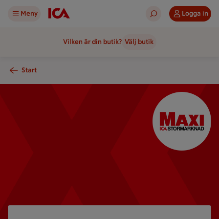
Meny
Logga in
Vilken är din butik?
Välj butik
Start
Välkommen till Maxi ICA Stormarknad
En logotyp för ICA