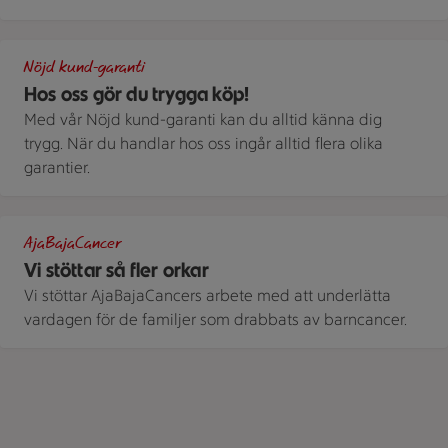
Illustration av Hos oss gör du trygga köp!
Nöjd kund-garanti
Hos oss gör du trygga köp!
Med vår Nöjd kund-garanti kan du alltid känna dig
trygg. När du handlar hos oss ingår alltid flera olika
garantier.
En person bär ett armband med tryckt mönster på handleden
AjaBajaCancer
Vi stöttar så fler orkar
Vi stöttar AjaBajaCancers arbete med att underlätta
vardagen för de familjer som drabbats av barncancer.