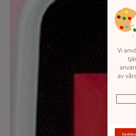
Vi anvä
tjä
använ
av våra
Godkän