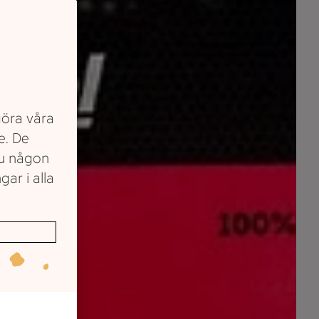
göra våra
e. De
du någon
gar i alla