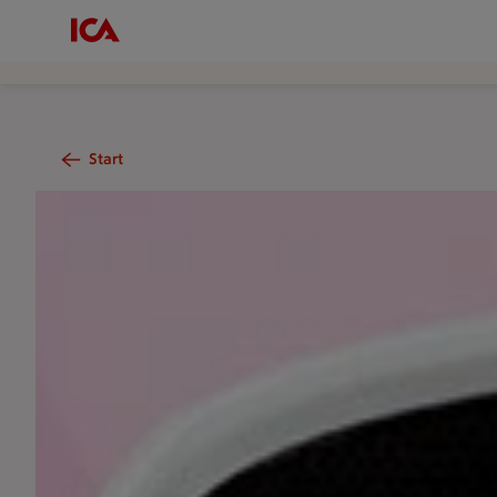
Start
En hand som håller i en självscannare mot rosa bakgrund.