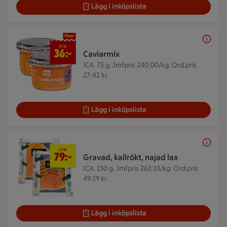
Lägg i inköpslista
2 för 36 kr
2 för
36:-
Caviarmix
ICA. 75 g.
Jmfpris 240:00/kg. Ord.pris
27:42 kr.
Lägg i inköpslista
2 för 79 kr
2 för
79:-
Gravad, kallrökt, najad lax
ICA. 150 g.
Jmfpris 263:33/kg. Ord.pris
49:19 kr.
Lägg i inköpslista