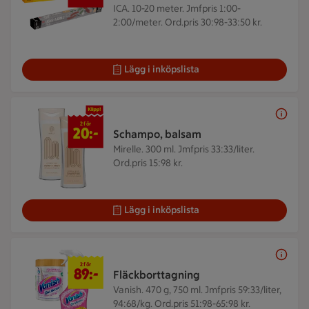
ICA. 10-20 meter.
Jmfpris 1:00-
2:00/meter. Ord.pris 30:98-33:50 kr.
Lägg i inköpslista
2 för 20 kr
2 för
20:-
Schampo, balsam
Mirelle. 300 ml.
Jmfpris 33:33/liter.
Ord.pris 15:98 kr.
Lägg i inköpslista
2 för 89 kr
2 för
89:-
Fläckborttagning
Vanish. 470 g, 750 ml.
Jmfpris 59:33/liter,
94:68/kg. Ord.pris 51:98-65:98 kr.