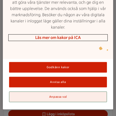
att göra våra tjänster mer relevanta, och ge dig en
Veckans reklamfilm
bättre upplevelse. De används också som hjälp i vår
marknadsföring. Besöker du någon av våra digitala
kanaler i inloggat läge gäller dina inställningar i alla
25 kr/st
kanaler.
25:-
Crème Fraiche
/st
Läs mer om kakor på ICA
Arla Köket. 5 dl.
Jmfpris 50:00/liter.
Ord.pris 28:83-32:50 kr.
Lägg i inköpslista
Godkänn kakor
2 för 72 kr
2 för
Avvisa alla
72:-
Bacon
Scan. 420 g.
Max 1 köp/hushåll. Jmfpris
85:71/kg. Ord.pris 41:62 kr.
Anpassa val
Lägg i inköpslista