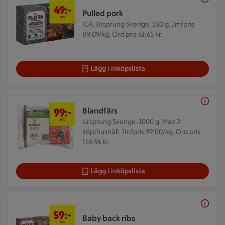
49 kr/st
49:-
Pulled pork
/st
ICA. Ursprung Sverige. 550 g.
Jmfpris
89:09/kg. Ord.pris 61:65 kr.
Lägg i inköpslista
99 kr/st
99:-
Blandfärs
/st
Ursprung Sverige. 1000 g.
Max 2
köp/hushåll. Jmfpris 99:00/kg. Ord.pris
116:56 kr.
Lägg i inköpslista
59 kr/st
59:-
Baby back ribs
/st