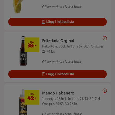
Gäller endast i fysisk butik.
Lägg i inköpslista
2 för 38 kr
Fritz-kola Orginal
2 för
38:-
Fritz-Kola. 33cl.
Jmfpris 57:58/l. Ord.pris
21:74 kr.
Gäller endast i fysisk butik.
Lägg i inköpslista
2 för 45 kr
Mango Habanero
2 för
45:-
Johnnys. 265ml.
Jmfpris 71:43-84:91/l.
Ord.pris 25:53-30:26 kr.
Gäller endast i fysisk butik.