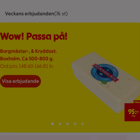
Veckans erbjudanden
Visar 76 st stycken
(76 st)
En enfärgad bakgrund utan motiv.
Visar 76 erbjudanden
Bildspel med 5 bilder.
Wow! Passa på!
Borgmästar-, & Kryddost.
Boxholm. Ca 500-800 g.
Ord.pris 148:60-166:81 kr.
Visa erbjudande
95 kr/kg
95:-
/kg
Bild 1 av 5
Bild 2 av 5
Bild 3 av 5
Bild 4 av 5
Bild 5 av 5
Visar bild 1 av 5