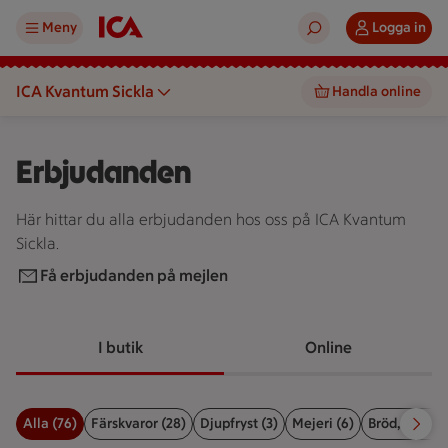
Meny
Logga in
ICA Kvantum Sickla
Handla online
Erbjudanden
Här hittar du alla erbjudanden hos oss på ICA Kvantum
Sickla.
Få erbjudanden på mejlen
I butik
Online
Alla (76)
Färskvaror (28)
Djupfryst (3)
Mejeri (6)
Bröd, kex & b
Filter för erbjudanden