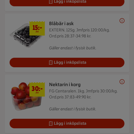
Lägg i inköpslista
15 kr/st
Blåbär i ask
15:-
EXTERN. 125g.
Jmfpris 120:00/kg.
/st
Ord.pris 28:37-34:98 kr.
Gäller endast i fysisk butik.
Lägg i inköpslista
30 kr/st
Nektarin i korg
30:-
FG Centaralen. 1kg.
Jmfpris 30:00/kg.
/st
Ord.pris 37:83-49:90 kr.
Gäller endast i fysisk butik.
Lägg i inköpslista