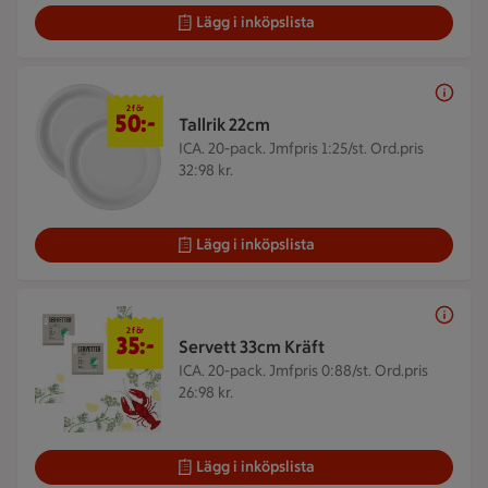
Lägg i inköpslista
2 för 50 kr
2 för
50:-
Tallrik 22cm
ICA. 20-pack.
Jmfpris 1:25/st. Ord.pris
32:98 kr.
Lägg i inköpslista
2 för 35 kr
2 för
35:-
Servett 33cm Kräft
ICA. 20-pack.
Jmfpris 0:88/st. Ord.pris
26:98 kr.
Lägg i inköpslista