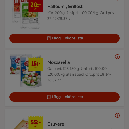
20:-
Halloumi, Grillost
/st
ICA. 200 g.
Jmfpris 100:00/kg. Ord.pris
27:42-28:37 kr.
Lägg i inköpslista
15 kr/st
15:-
Mozzarella
/st
Galbani. 125-150 g.
Jmfpris 100:00-
120:00/kg utan spad. Ord.pris 18:14-
26:57 kr.
Lägg i inköpslista
55 kr/st
55:-
Gruyere
/st