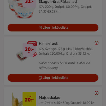
32:-
Skagenröra, Räksallad
ICA. 200 g.
Jmfpris 80:00/kg. Ord.pris
24:35-25:53 kr.
Lägg i inköpslista
Hallon i ask
20 kr/st
20:-
ICA. Sverige. 125 g.
Max 1 köp/hushåll.
/st
Jmfpris 160:00/kg. Ord.pris 35:93 kr.
Gäller endast i fysisk butik. Gäller vid
självscanning.
Lägg i inköpslista
2 för 20 kr
2 för
Majs oskalad
20:-
,. st.
Jmfpris 45:45/kg. Ord.pris 16:90 kr.