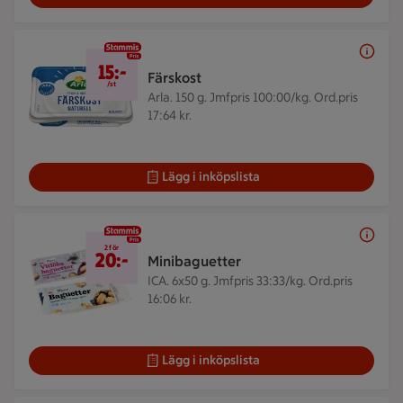
15 kr/st
15:-
Färskost
/st
Arla. 150 g.
Jmfpris 100:00/kg. Ord.pris
17:64 kr.
Lägg i inköpslista
2 för 20 kr
2 för
20:-
Minibaguetter
ICA. 6x50 g.
Jmfpris 33:33/kg. Ord.pris
16:06 kr.
Lägg i inköpslista