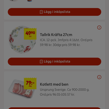
Lägg i inköpslista
49,90 kr/st
49
90
Tallrik Kräfta 27cm
/st
ICA. 12-pck.
Jmfpris 4:16/st. Ord.pris
59:98 kr. 30dgr.pris 59:98 kr.
Lägg i inköpslista
79 kr/kg
79:-
Kotlett med ben
/kg
Ursprung Sverige. Ca 900-2000 g.
Ord.pris 96:01-105:57 kr.