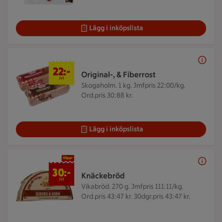
Lägg i inköpslista
22 kr/st
22:-
Original-, & Fiberrost
/st
Skogaholm. 1 kg.
Jmfpris 22:00/kg.
Ord.pris 30:88 kr.
Lägg i inköpslista
30 kr/st
30:-
Knäckebröd
/st
Vikabröd. 270 g.
Jmfpris 111:11/kg.
Ord.pris 43:47 kr. 30dgr.pris 43:47 kr.