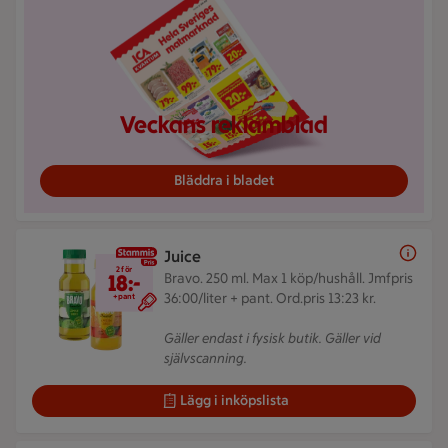
Veckans reklamblad
Bläddra i bladet
Juice
2 för 18 kr
2 för
18:-
Bravo. 250 ml.
Max 1 köp/hushåll. Jmfpris
36:00/liter + pant. Ord.pris 13:23 kr.
+pant
Gäller endast i fysisk butik. Gäller vid
självscanning.
Lägg i inköpslista