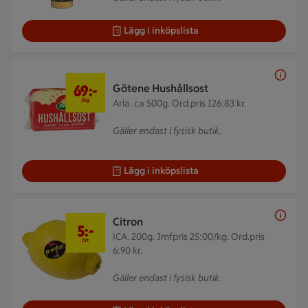
Lägg i inköpslista
69 kr/kg
69:-
Götene Hushållsost
/kg
Arla. ca 500g.
Ord.pris 126:83 kr.
Gäller endast i fysisk butik.
Lägg i inköpslista
5 kr/st
Citron
5:-
ICA. 200g.
Jmfpris 25:00/kg. Ord.pris
/st
6:90 kr.
Gäller endast i fysisk butik.