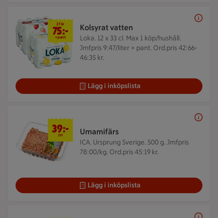
2 för 75 kr
2 för
Kolsyrat vatten
75:-
Loka. 12 x 33 cl.
Max 1 köp/hushåll.
+pant
Jmfpris 9:47/liter + pant. Ord.pris 42:66-
46:35 kr.
Lägg i inköpslista
39 kr/st
39:-
Umamifärs
/st
ICA. Ursprung Sverige. 500 g.
Jmfpris
78:00/kg. Ord.pris 45:19 kr.
Lägg i inköpslista