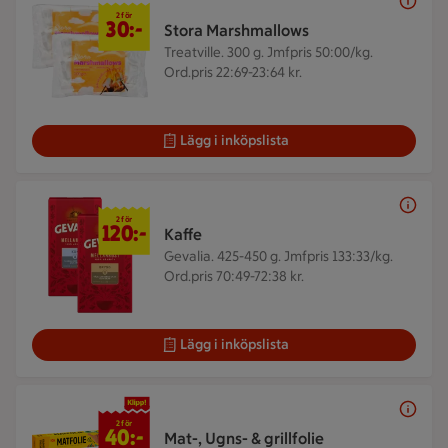
2 för 30 kr
2 för
30:-
Stora Marshmallows
Treatville. 300 g.
Jmfpris 50:00/kg.
Ord.pris 22:69-23:64 kr.
Lägg i inköpslista
2 för 120 kr
2 för
120:-
Kaffe
Gevalia. 425-450 g.
Jmfpris 133:33/kg.
Ord.pris 70:49-72:38 kr.
Lägg i inköpslista
2 för 40 kr
2 för
40:-
Mat-, Ugns- & grillfolie