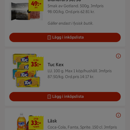
49:-
Smak av Gotland. 500g.
Jmfpris
/st
98:00/kg. Ord.pris 62:81 kr.
Gäller endast i fysisk butik.
Lägg i inköpslista
4 för 35 kr
4 för
35:-
Tuc Kex
LU. 100 g.
Max 1 köp/hushåll. Jmfpris
87:50/kg. Ord.pris 14:17 kr.
Lägg i inköpslista
2 för 33 kr
2 för
Läsk
33:-
Coca-Cola, Fanta, Sprite. 150 cl.
Jmfpris
+pant