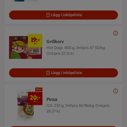
Lägg i inköpslista
19 kr/st
19:-
Grillkorv
/st
Hot Dogs. 400 g.
Jmfpris 47:50/kg.
Ord.pris 22:11 kr.
Lägg i inköpslista
20 kr/st
20:-
Pinsa
/st
ICA. 230 g.
Jmfpris 86:96/kg. Ord.pris
28:37 kr.