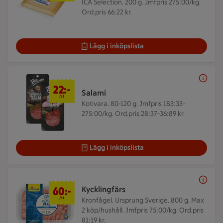
ICA Selection. 200 g.
Jmfpris 275:00/kg.
Ord.pris 66:22 kr.
Lägg i inköpslista
22 kr/st
22:-
Salami
/st
Kotivara. 80-120 g.
Jmfpris 183:33-
275:00/kg. Ord.pris 28:37-36:89 kr.
Lägg i inköpslista
60 kr/st
60:-
Kycklingfärs
/st
Kronfågel. Ursprung Sverige. 800 g.
Max
2 köp/hushåll. Jmfpris 75:00/kg. Ord.pris
81:19 kr.