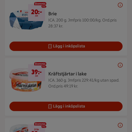
20 kr/st
20:-
Brie
/st
ICA. 200 g.
Jmfpris 100:00/kg. Ord.pris
28:37 kr.
Lägg i inköpslista
39 kr/st
39:-
Kräftstjärtar i lake
/st
ICA. 360 g.
Jmfpris 229:41/kg utan spad.
Ord.pris 49:19 kr.
Lägg i inköpslista
2 för 32 kr
2 för