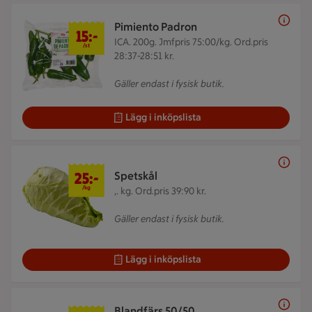
15 kr/st
Pimiento Padron
15:-
ICA. 200g.
Jmfpris 75:00/kg. Ord.pris
/st
28:37-28:51 kr.
Gäller endast i fysisk butik.
Lägg i inköpslista
25 kr/kg
25:-
Spetskål
/kg
,. kg.
Ord.pris 39:90 kr.
Gäller endast i fysisk butik.
Lägg i inköpslista
49 kr/st
Blandfärs 50/50