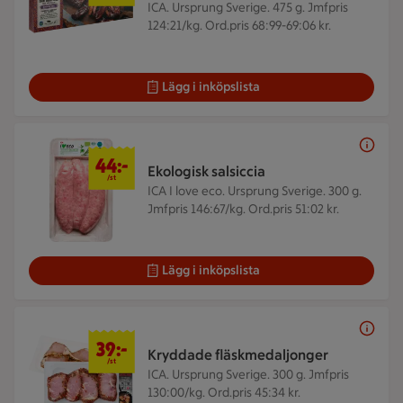
ICA. Ursprung Sverige. 475 g.
Jmfpris
124:21/kg. Ord.pris 68:99-69:06 kr.
Lägg i inköpslista
44 kr/st
44:-
Ekologisk salsiccia
/st
ICA I love eco. Ursprung Sverige. 300 g.
Jmfpris 146:67/kg. Ord.pris 51:02 kr.
Lägg i inköpslista
39 kr/st
39:-
Kryddade fläskmedaljonger
/st
ICA. Ursprung Sverige. 300 g.
Jmfpris
130:00/kg. Ord.pris 45:34 kr.