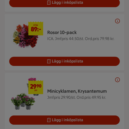
Lägg i inköpslista
2 för 89 kr
2 för
89:-
Rosor 10-pack
ICA.
Jmfpris 44:50/st. Ord.pris 79:98 kr.
Lägg i inköpslista
29,90 kr/st
29
90
Minicyklamen, Krysantemum
/st
Jmfpris 29:90/st. Ord.pris 49:95 kr.
Lägg i inköpslista