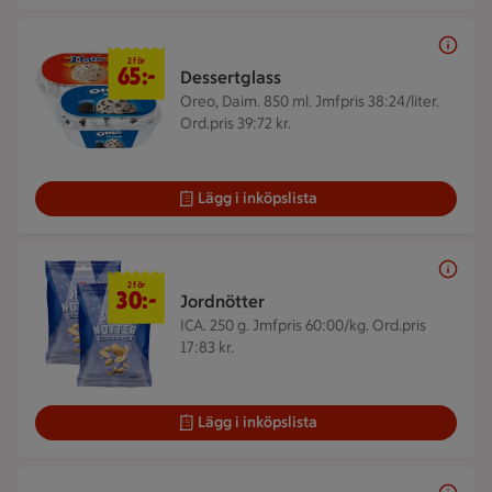
2 för 65 kr
2 för
65:-
Dessertglass
Oreo, Daim. 850 ml.
Jmfpris 38:24/liter.
Ord.pris 39:72 kr.
Lägg i inköpslista
2 för 30 kr
2 för
30:-
Jordnötter
ICA. 250 g.
Jmfpris 60:00/kg. Ord.pris
17:83 kr.
Lägg i inköpslista