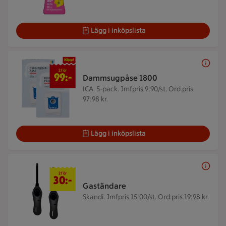
Lägg i inköpslista
2 för 99 kr
2 för
99:-
Dammsugpåse 1800
ICA. 5-pack.
Jmfpris 9:90/st. Ord.pris
97:98 kr.
Lägg i inköpslista
2 för 30 kr
2 för
30:-
Gaständare
Skandi.
Jmfpris 15:00/st. Ord.pris 19:98 kr.