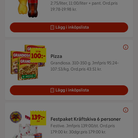
2:75/liter, 11:00/liter + pant. Ord.pris
19:78-19:98 kr.
Lägg i inköpslista
3 för 100 kr
3 för
100:-
Pizza
Grandiosa. 310-350 g.
Jmfpris 95:24-
107:53/kg. Ord.pris 43:51 kr.
Lägg i inköpslista
139 kr/st
139:-
Festpaket Kräftskiva 6 personer
/st
Festive.
Jmfpris 139:00/st. Ord.pris
179:00 kr. 30dgr.pris 179:00 kr.