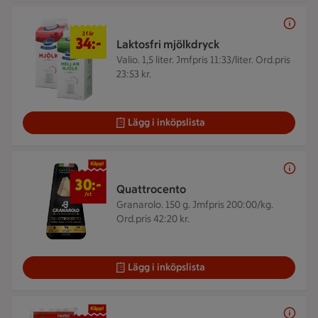
2 för 34 kr
2 för
34:-
Laktosfri mjölkdryck
Valio. 1,5 liter.
Jmfpris 11:33/liter. Ord.pris
23:53 kr.
Lägg i inköpslista
30 kr/st
30:-
Quattrocento
/st
Granarolo. 150 g.
Jmfpris 200:00/kg.
Ord.pris 42:20 kr.
Lägg i inköpslista
20 kr/st