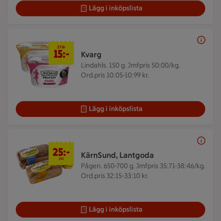
Lägg i inköpslista
2 för 15 kr
2 för
15:-
Kvarg
Lindahls. 150 g.
Jmfpris 50:00/kg.
Ord.pris 10:05-10:99 kr.
Lägg i inköpslista
25 kr/st
25:-
KärnSund, Lantgoda
/st
Pågen. 650-700 g.
Jmfpris 35:71-38:46/kg.
Ord.pris 32:15-33:10 kr.
Lägg i inköpslista