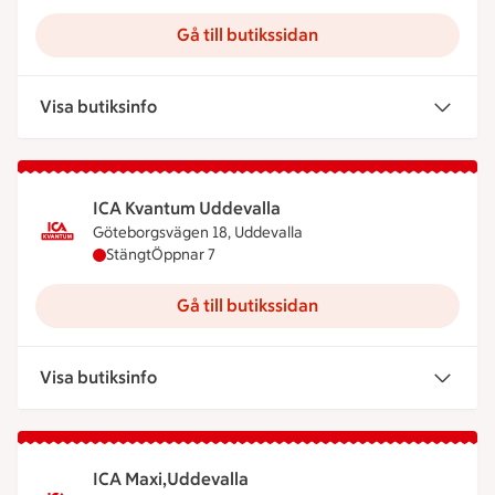
Gå till butikssidan
Visa butiksinfo
ICA Kvantum Uddevalla
Göteborgsvägen 18, Uddevalla
ICA Kvantum Uddevalla har stängt, öppnar klocka
Stängt
Öppnar 7
Gå till butikssidan
Visa butiksinfo
ICA Maxi,Uddevalla