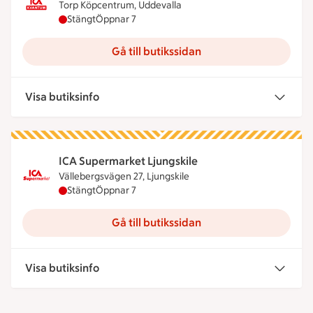
Torp Köpcentrum, Uddevalla
ICA Maxi,Uddevalla har stängt, öppnar klockan 7
Stängt
Öppnar 7
Gå till butikssidan
Visa butiksinfo
ICA Supermarket Ljungskile
Vällebergsvägen 27, Ljungskile
ICA Supermarket Ljungskile har stängt, öppnar kl
Stängt
Öppnar 7
Gå till butikssidan
Visa butiksinfo