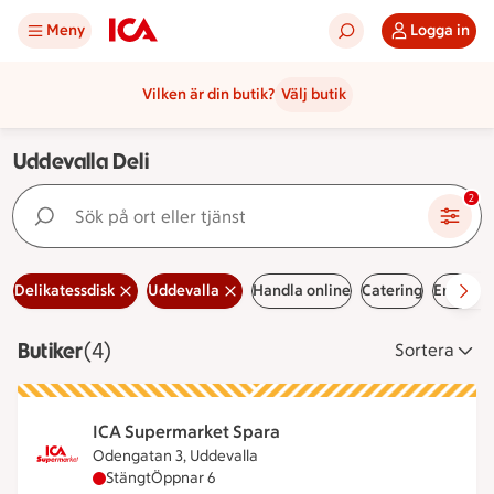
Meny
Logga in
Vilken är din butik?
Välj butik
Uddevalla Deli
Sök på ort eller tjänst
2
Delikatessdisk
Uddevalla
Handla online
Catering
Erbjuda
Butiker
Visar 4 stycken
(4)
Sortera
ICA Supermarket Spara
Odengatan 3, Uddevalla
ICA Supermarket Spara har stängt, öppnar klocka
Stängt
Öppnar 6