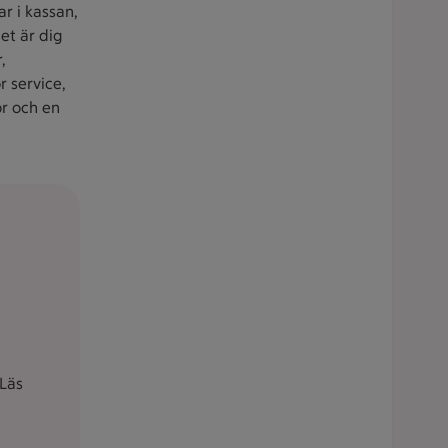
r i kassan,
et är dig
,
r service,
or och en
Läs