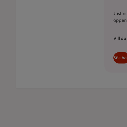
Just n
öppen 
Vill d
Sök hä