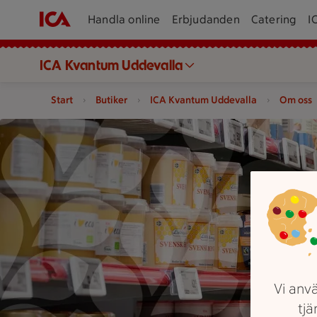
Handla online
Erbjudanden
Catering
I
ICA Kvantum Uddevalla
Start
Butiker
ICA Kvantum Uddevalla
Om oss
Två personer tittar på produkter på hyllor i en butik.
Vi anvä
tjä