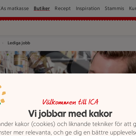
CAs matkasse
Butiker
Recept
Inspiration
Stammis
Ku
Lediga jobb
Välkommen till ICA
Vi jobbar med kakor
nder kakor (cookies) och liknande tekniker för att 
nster mer relevanta, och ge dig en bättre upplevels