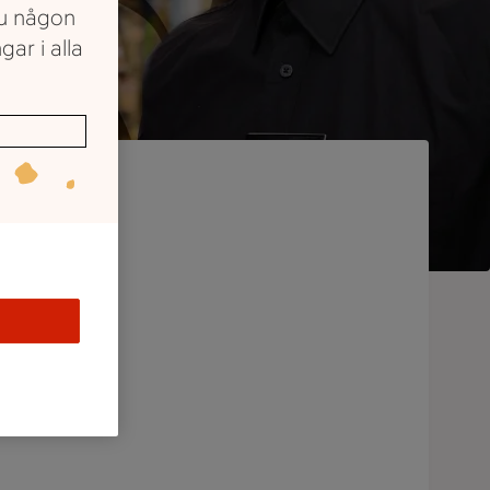
du någon
gar i alla
la