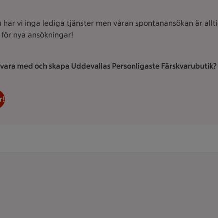
u har vi inga lediga tjänster men våran spontanansökan är allt
för nya ansökningar!
u vara med och skapa Uddevallas Personligaste Färskvarubutik?
r!