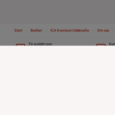
Start
Butiker
ICA Kvantum Uddevalla
Om oss
Sidfot
Få snabbt svar
Kun
FAQ
Ko
Handla
ICAs tjänst
Handla online
ICA-appen
ICAs matkasse
ICA Scanna
Catering
ICA ToGo
Apotek Hjärtat
Fler appar oc
Handla som företag
Stammis p
Gaston