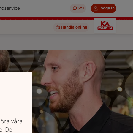
ndservice
Sök
Logga in
Handla online
göra våra
e. De