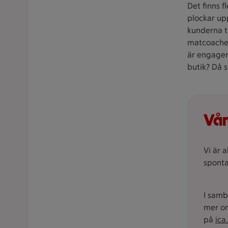
Det finns f
plockar upp
kunderna t
matcoacher
är engagera
butik? Då s
Vår
Vi är 
sponta
I samb
mer om
på
ica