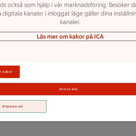
ds också som hjälp i vår marknadsföring. Besöker 
 digitala kanaler i inloggat läge gäller dina inställnin
kanaler.
Läs mer om kakor på ICA
ICA Kvantum Uddevalla
n kakor
Jobba hos ICA
Avvisa alla
vantum Uddeval
Anpassa val