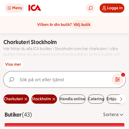
Meny
Logga in
Vilken är din butik?
Välj butik
Charkuteri Stockholm
Här hittar du alla ICA butiker i Stockholm som har charkuteri. I våra
butiker hittar du det mesta inom charkprodukter av hög kvalité och
smak. Det finns även vegetariska alternativ. Köp chark hos ICA.
Här hittar du alla ICA butiker i Stockholm som har charkuter
Visa mer
Sök på ort eller tjänst
2
Charkuteri
Stockholm
Handla online
Catering
Erbjudande
Butiker
Visar 43 stycken
(43)
Sortera