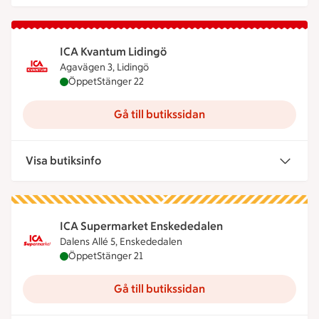
ICA Kvantum Lidingö
Agavägen 3, Lidingö
ICA Kvantum Lidingö är öppen nu, stänger klockan
Öppet
Stänger 22
Gå till butikssidan
Visa butiksinfo
ICA Supermarket Enskededalen
Dalens Allé 5, Enskededalen
ICA Supermarket Enskededalen är öppen nu, stäng
Öppet
Stänger 21
Gå till butikssidan