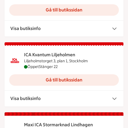
Gå till butikssidan
Visa butiksinfo
ICA Kvantum Liljeholmen
Liljeholmstorget 3, plan 1, Stockholm
ICA Kvantum Liljeholmen är öppen nu, stänger klo
Öppet
Stänger 22
Gå till butikssidan
Visa butiksinfo
Maxi ICA Stormarknad Lindhagen