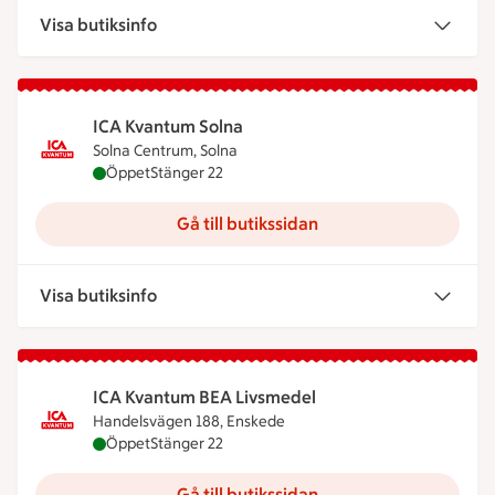
Visa butiksinfo
ICA Kvantum Solna
Solna Centrum, Solna
ICA Kvantum Solna är öppen nu, stänger klockan 
Öppet
Stänger 22
Gå till butikssidan
Visa butiksinfo
ICA Kvantum BEA Livsmedel
Handelsvägen 188, Enskede
ICA Kvantum BEA Livsmedel är öppen nu, stänger 
Öppet
Stänger 22
Gå till butikssidan