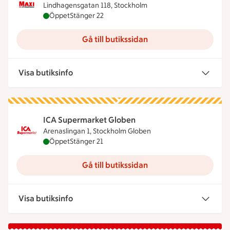
Lindhagensgatan 118, Stockholm
Maxi ICA Stormarknad Lindhagen är öppen nu, stä
Öppet
Stänger 22
Gå till butikssidan
Visa butiksinfo
ICA Supermarket Globen
Arenaslingan 1, Stockholm Globen
ICA Supermarket Globen är öppen nu, stänger klo
Öppet
Stänger 21
Gå till butikssidan
Visa butiksinfo