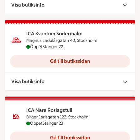
Visa butiksinfo
ICA Kvantum Södermalm
Magnus Ladulåsgatan 40, Stockholm
ICA Kvantum Södermalm är öppen nu, stänger klo
Öppet
Stänger 22
Gå till butikssidan
Visa butiksinfo
ICA Nära Roslagstull
Birger Jarlsgatan 122, Stockholm
ICA Nära Roslagstull är öppen nu, stänger klockan
Öppet
Stänger 23
Gå till butikssidan