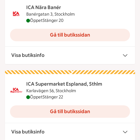
ICA Nära Banér
Banérgatan 3, Stockholm
ICA Nära Banér är öppen nu, stänger klockan 20
Öppet
Stänger 20
Gå till butikssidan
Visa butiksinfo
ICA Supermarket Esplanad, Sthlm
Karlavägen 56, Stockholm
ICA Supermarket Esplanad, Sthlm är öppen nu, st
Öppet
Stänger 22
Gå till butikssidan
Visa butiksinfo