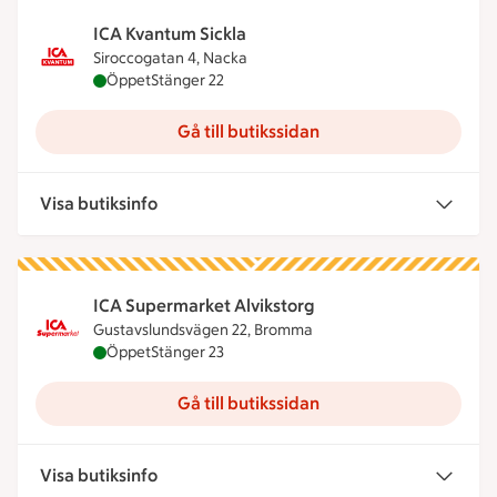
ICA Kvantum Sickla
Siroccogatan 4, Nacka
ICA Kvantum Sickla är öppen nu, stänger klockan 
Öppet
Stänger 22
Gå till butikssidan
Visa butiksinfo
ICA Supermarket Alvikstorg
Gustavslundsvägen 22, Bromma
ICA Supermarket Alvikstorg är öppen nu, stänger 
Öppet
Stänger 23
Gå till butikssidan
Visa butiksinfo