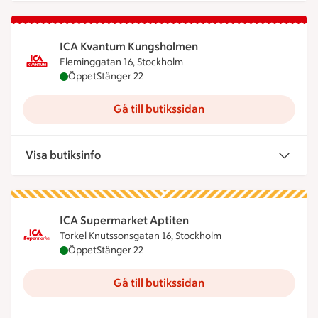
ICA Kvantum Kungsholmen
Fleminggatan 16, Stockholm
ICA Kvantum Kungsholmen är öppen nu, stänger k
Öppet
Stänger 22
Gå till butikssidan
Visa butiksinfo
ICA Supermarket Aptiten
Torkel Knutssonsgatan 16, Stockholm
ICA Supermarket Aptiten är öppen nu, stänger kl
Öppet
Stänger 22
Gå till butikssidan