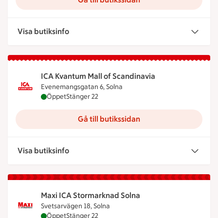
Visa butiksinfo
ICA Kvantum Mall of Scandinavia
Evenemangsgatan 6, Solna
ICA Kvantum Mall of Scandinavia är öppen nu, stä
Öppet
Stänger 22
Gå till butikssidan
Visa butiksinfo
Maxi ICA Stormarknad Solna
Svetsarvägen 18, Solna
Maxi ICA Stormarknad Solna är öppen nu, stänger
Öppet
Stänger 22