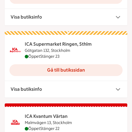
Visa butiksinfo
ICA Supermarket Ringen, Sthlm
Götgatan 132, Stockholm
ICA Supermarket Ringen, Sthlm är öppen nu, stän
Öppet
Stänger 23
Gå till butikssidan
Visa butiksinfo
ICA Kvantum Värtan
Malmvägen 13, Stockholm
ICA Kvantum Värtan är öppen nu, stänger klockan
Öppet
Stänger 22