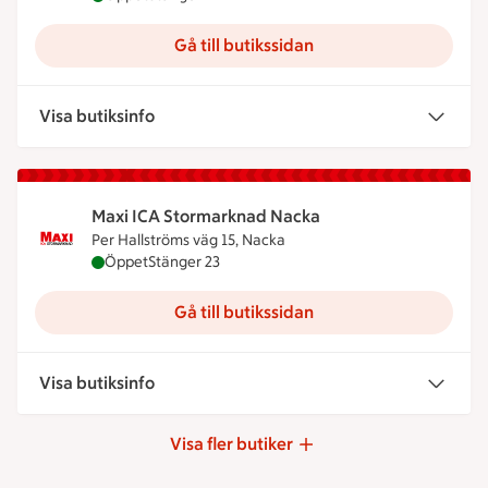
Gå till butikssidan
Visa butiksinfo
Maxi ICA Stormarknad Nacka
Per Hallströms väg 15, Nacka
Maxi ICA Stormarknad Nacka är öppen nu, stänger
Öppet
Stänger 23
Gå till butikssidan
Visa butiksinfo
Visa fler butiker