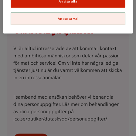
Avvisa alla
oss!
Anpassa val
Våra lediga tjänster
Vi är alltid intresserade av att komma i kontakt
med ambitiösa människor som delar vår passion
för mat och service! Om vi inte har några lediga
tjänster just nu är du varmt välkommen att skicka
in en intresseanmälan.
I samband med ansökan behöver vi behandla
dina personuppgifter. Läs mer om behandlingen
av dina personuppgifter på
ica.se/butiker/dataskydd/personuppgifter/