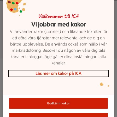
ICA Kvantum Farsta
Jobba hos ICA
Välkommen till ICA
Vi jobbar med kakor
Kvantum Farsta
Vi använder kakor (cookies) och liknande tekniker för
att göra våra tjänster mer relevanta, och ge dig en
bättre upplevelse. De används också som hjälp i vår
marknadsföring. Besöker du någon av våra digitala
kanaler i inloggat läge gäller dina inställningar i alla
kanaler.
Det finns flera olika tjänster hos oss på ICA Kvantum.
Läs mer om kakor på ICA
Oavsett om du jobbar i kassan, plockar upp varor eller
står bakom delikatessen är du vårt ansikte utåt. Det är
dig kunderna träffar och kan prata med.
Vi som jobbar
här är färskvaruchefer, matcoacher och experter på
ekonomi!
Så, älskar du mat, har en känsla för service,
Godkänn kakor
är engagerad och intresserad av att utveckla både dig
själv, dina kollegor och en butik? Då ska du bli en av