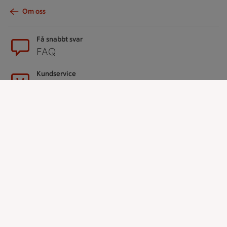
Om oss
Sidfot
Få snabbt svar
FAQ
Kundservice
Kontakta oss
Massa erbjudanden
Bli stammis på ICA
ICAs inspirationsmejl
Prenumerera
Handla
Handla online
ICAs matkasse