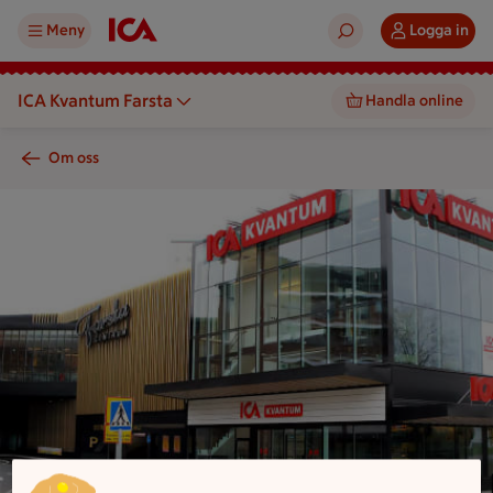
Meny
Logga in
ICA Kvantum Farsta
Handla online
Om oss
En ICA Kvantum-butik med glasfasad och övergångsställe fra