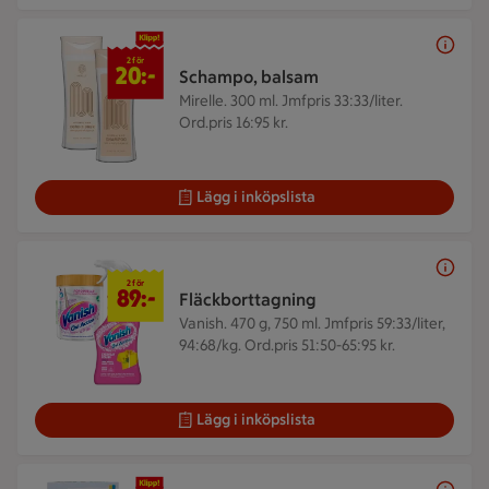
2 för 20 kr
2 för
20:-
Schampo, balsam
Mirelle. 300 ml.
Jmfpris 33:33/liter.
Ord.pris 16:95 kr.
Lägg i inköpslista
2 för 89 kr
2 för
89:-
Fläckborttagning
Vanish. 470 g, 750 ml.
Jmfpris 59:33/liter,
94:68/kg. Ord.pris 51:50-65:95 kr.
Lägg i inköpslista