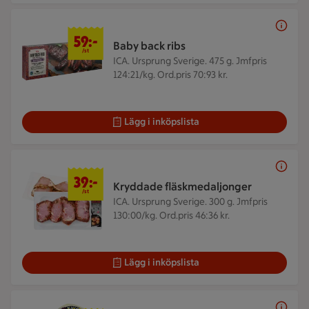
59 kr/st
59:-
Baby back ribs
/st
ICA. Ursprung Sverige. 475 g.
Jmfpris
124:21/kg. Ord.pris 70:93 kr.
Lägg i inköpslista
39 kr/st
39:-
Kryddade fläskmedaljonger
/st
ICA. Ursprung Sverige. 300 g.
Jmfpris
130:00/kg. Ord.pris 46:36 kr.
Lägg i inköpslista