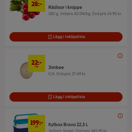
28:-
Rädisor i knippe
180 g.
Jmfpris 42:04/kg. Ord.pris 14:95 kr.
Lägg i inköpslista
22 kr/kg
22:-
Jimbee
/kg
ICA.
Ord.pris 37:69 kr.
Lägg i inköpslista
199 kr/st
199:-
Kylbox Bravo 22,5 L
/st
Jmfpris /Inget. Ord.pris 345:95 kr.