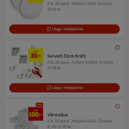
ICA. 20-pack.
Jmfpris 1:25/st. Ord.pris
32:95 kr.
Lägg i inköpslista
2 för 35 kr
2 för
35:-
Servett 33cm Kräft
ICA. 20-pack.
Jmfpris 0:88/st. Ord.pris
27:95 kr.
Lägg i inköpslista
3 för 100 kr
3 för
100:-
Värmeljus
ICA. 50-pack.
Jmfpris 0:67/st. Ord.pris
51:95-53:95 kr.