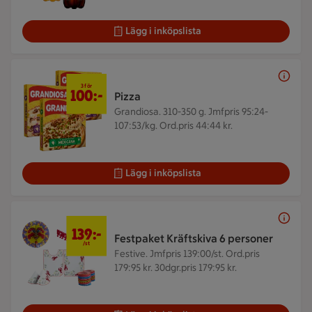
Lägg i inköpslista
3 för 100 kr
3 för
100:-
Pizza
Grandiosa. 310-350 g.
Jmfpris 95:24-
107:53/kg. Ord.pris 44:44 kr.
Lägg i inköpslista
139 kr/st
139:-
Festpaket Kräftskiva 6 personer
/st
Festive.
Jmfpris 139:00/st. Ord.pris
179:95 kr. 30dgr.pris 179:95 kr.