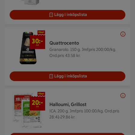
Lägg i inköpslista
30 kr/st
30:-
Quattrocento
/st
Granarolo. 150 g.
Jmfpris 200:00/kg.
Ord.pris 43:58 kr.
Lägg i inköpslista
20 kr/st
20:-
Halloumi, Grillost
/st
ICA. 200 g.
Jmfpris 100:00/kg. Ord.pris
28:41-29:86 kr.