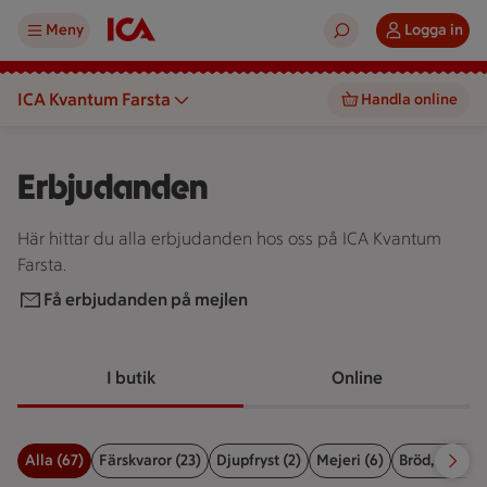
Meny
Logga in
ICA Kvantum Farsta
Handla online
Erbjudanden
Här hittar du alla erbjudanden hos oss på ICA Kvantum
Farsta.
Få erbjudanden på mejlen
I butik
Online
Alla (67)
Färskvaror (23)
Djupfryst (2)
Mejeri (6)
Bröd, kex & b
Filter för erbjudanden