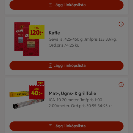
Lägg i inköpslista
2 för 120 kr
2 för
120:-
Kaffe
Gevalia. 425-450 g.
Jmfpris 133:33/kg.
Ord.pris 74:25 kr.
Lägg i inköpslista
2 för 40 kr
2 för
40:-
Mat-, Ugns- & grillfolie
ICA. 10-20 meter.
Jmfpris 1:00-
2:00/meter. Ord.pris 30:95-34:95 kr.
Lägg i inköpslista