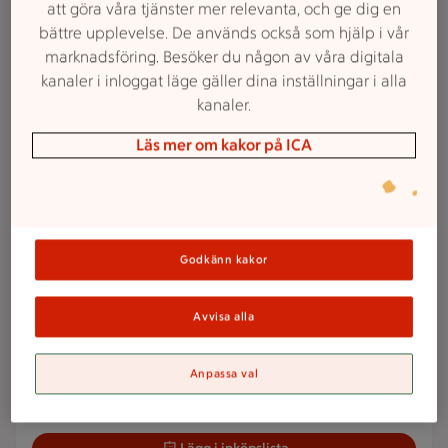
att göra våra tjänster mer relevanta, och ge dig en
bättre upplevelse. De används också som hjälp i vår
Veckans reklamfilm
marknadsföring. Besöker du någon av våra digitala
kanaler i inloggat läge gäller dina inställningar i alla
kanaler.
2 för 38 kr
2 för
38:-
Yoggi
Läs mer om kakor på ICA
Arla. 1 kg.
Jmfpris 19:00/kg. Ord.pris
25:16-27:54 kr.
Lägg i inköpslista
Godkänn kakor
25 kr/st
Avvisa alla
25:-
Crème Fraiche
/st
Arla Köket. 5 dl.
Jmfpris 50:00/liter.
Anpassa val
Ord.pris 29:76-32:48 kr.