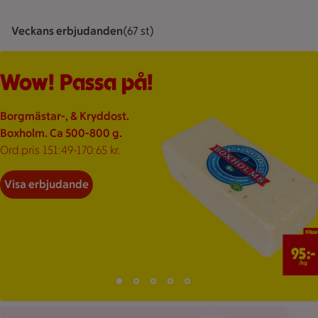
Veckans erbjudanden
Visar 67 st stycken
(67 st)
En enfärgad bakgrund utan motiv.
Visar 67 erbjudanden
Bildspel med 5 bilder.
Wow! Passa på!
Borgmästar-, & Kryddost.
Boxholm. Ca 500-800 g.
Ord.pris 151:49-170:65 kr.
Visa erbjudande
95 kr/kg
95:-
/kg
Bild 1 av 5
Bild 2 av 5
Bild 3 av 5
Bild 4 av 5
Bild 5 av 5
Visar bild 1 av 5