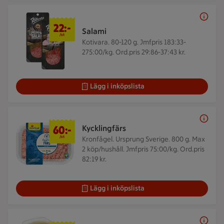
22 kr/st
22:-
Salami
/st
Kotivara. 80-120 g.
Jmfpris 183:33-
275:00/kg. Ord.pris 29:86-37:43 kr.
Lägg i inköpslista
60 kr/st
60:-
Kycklingfärs
/st
Kronfågel. Ursprung Sverige. 800 g.
Max
2 köp/hushåll. Jmfpris 75:00/kg. Ord.pris
82:19 kr.
Lägg i inköpslista
199 kr/st