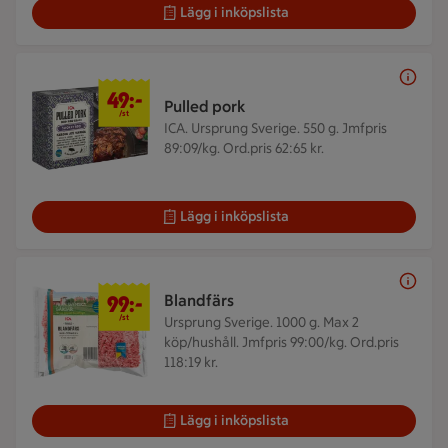
Lägg i inköpslista
49 kr/st
49:-
Pulled pork
/st
ICA. Ursprung Sverige. 550 g.
Jmfpris
89:09/kg. Ord.pris 62:65 kr.
Lägg i inköpslista
99 kr/st
99:-
Blandfärs
/st
Ursprung Sverige. 1000 g.
Max 2
köp/hushåll. Jmfpris 99:00/kg. Ord.pris
118:19 kr.
Lägg i inköpslista