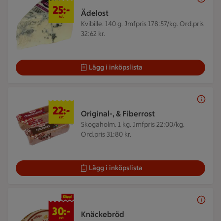
25 kr/st
25:-
Ädelost
/st
Kvibille. 140 g.
Jmfpris 178:57/kg. Ord.pris
32:62 kr.
Lägg i inköpslista
22 kr/st
22:-
Original-, & Fiberrost
/st
Skogaholm. 1 kg.
Jmfpris 22:00/kg.
Ord.pris 31:80 kr.
Lägg i inköpslista
30 kr/st
30:-
Knäckebröd
/st