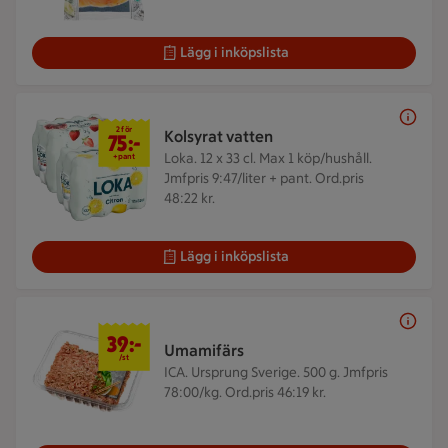
Lägg i inköpslista
2 för 75 kr
2 för
Kolsyrat vatten
75:-
Loka. 12 x 33 cl.
Max 1 köp/hushåll.
+pant
Jmfpris 9:47/liter + pant. Ord.pris
48:22 kr.
Lägg i inköpslista
39 kr/st
39:-
Umamifärs
/st
ICA. Ursprung Sverige. 500 g.
Jmfpris
78:00/kg. Ord.pris 46:19 kr.