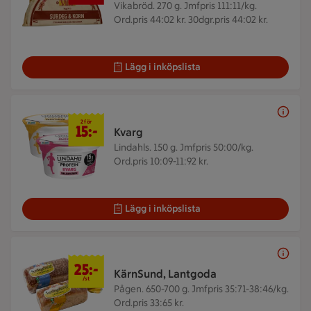
Vikabröd. 270 g.
Jmfpris 111:11/kg.
Ord.pris 44:02 kr. 30dgr.pris 44:02 kr.
Lägg i inköpslista
2 för 15 kr
2 för
15:-
Kvarg
Lindahls. 150 g.
Jmfpris 50:00/kg.
Ord.pris 10:09-11:92 kr.
Lägg i inköpslista
25 kr/st
25:-
KärnSund, Lantgoda
/st
Pågen. 650-700 g.
Jmfpris 35:71-38:46/kg.
Ord.pris 33:65 kr.