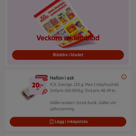
Veckans reklamblad
Bläddra i bladet
Hallon i ask
20 kr/st
20:-
ICA. Sverige. 125 g.
Max 1 köp/hushåll.
/st
Jmfpris 160:00/kg. Ord.pris 48:49 kr.
Gäller endast i fysisk butik. Gäller vid
självscanning.
Lägg i inköpslista