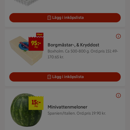
Lägg i inköpslista
95 kr/kg
95:-
Borgmästar-, & Kryddost
/kg
Boxholm. Ca 500-800 g.
Ord.pris 151:49-
170:65 kr.
Lägg i inköpslista
15 kr/kg
15:-
Minivattenmeloner
/kg
Spanien/Italien.
Ord.pris 19:90 kr.