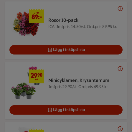
2 för 89 kr
2 för
89:-
Rosor 10-pack
ICA.
Jmfpris 44:50/st. Ord.pris 89:95 kr.
Lägg i inköpslista
29,90 kr/st
29
90
Minicyklamen, Krysantemum
/st
Jmfpris 29:90/st. Ord.pris 49:95 kr.
Lägg i inköpslista
18 kr/st