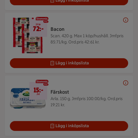
Lägg i inköpslista
2 för 72 kr
2 för
72:-
Bacon
Scan. 420 g.
Max 1 köp/hushåll. Jmfpris
85:71/kg. Ord.pris 42:61 kr.
Lägg i inköpslista
15 kr/st
15:-
Färskost
/st
Arla. 150 g.
Jmfpris 100:00/kg. Ord.pris
19:21 kr.
Lägg i inköpslista