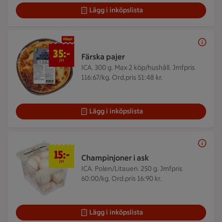
Lägg i inköpslista
35 kr/st
35:-
Färska pajer
/st
ICA. 300 g.
Max 2 köp/hushåll. Jmfpris
116:67/kg. Ord.pris 51:48 kr.
Lägg i inköpslista
15 kr/st
15:-
Champinjoner i ask
/st
ICA. Polen/Litauen. 250 g.
Jmfpris
60:00/kg. Ord.pris 16:90 kr.
Lägg i inköpslista