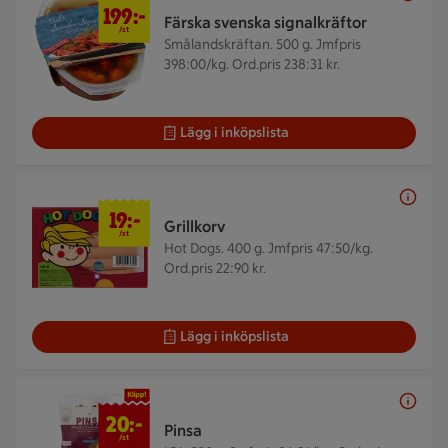
199:-
Färska svenska signalkräftor
/st
Smålandskräftan. 500 g.
Jmfpris
398:00/kg. Ord.pris 238:31 kr.
Lägg i inköpslista
19 kr/st
19:-
Grillkorv
/st
Hot Dogs. 400 g.
Jmfpris 47:50/kg.
Ord.pris 22:90 kr.
Lägg i inköpslista
20 kr/st
20:-
Pinsa
/st