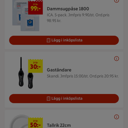
2 för 99 kr
2 för
99:-
Dammsugpåse 1800
ICA. 5-pack.
Jmfpris 9:90/st. Ord.pris
98:95 kr.
Lägg i inköpslista
2 för 30 kr
2 för
30:-
Gaständare
Skandi.
Jmfpris 15:00/st. Ord.pris 20:95 kr.
Lägg i inköpslista
2 för 50 kr
2 för
50:-
Tallrik 22cm