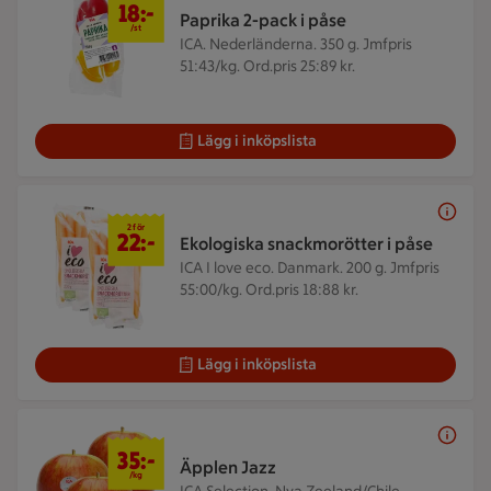
18:-
Paprika 2-pack i påse
/st
ICA. Nederländerna. 350 g.
Jmfpris
51:43/kg. Ord.pris 25:89 kr.
Lägg i inköpslista
2 för 22 kr
2 för
22:-
Ekologiska snackmorötter i påse
ICA I love eco. Danmark. 200 g.
Jmfpris
55:00/kg. Ord.pris 18:88 kr.
Lägg i inköpslista
35 kr/kg
35:-
Äpplen Jazz
/kg