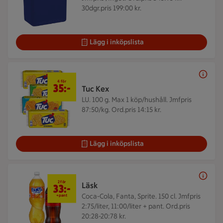
30dgr.pris 199:00 kr.
Lägg i inköpslista
4 för 35 kr
4 för
35:-
Tuc Kex
LU. 100 g.
Max 1 köp/hushåll. Jmfpris
87:50/kg. Ord.pris 14:15 kr.
Lägg i inköpslista
2 för 33 kr
2 för
Läsk
33:-
Coca-Cola, Fanta, Sprite. 150 cl.
Jmfpris
+pant
2:75/liter, 11:00/liter + pant. Ord.pris
20:28-20:78 kr.