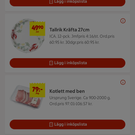
Lägg i inköpslista
49,90 kr/st
49
90
Tallrik Kräfta 27cm
/st
ICA. 12-pck.
Jmfpris 4:16/st. Ord.pris
60:95 kr. 30dgr.pris 60:95 kr.
Lägg i inköpslista
79 kr/kg
79:-
Kotlett med ben
/kg
Ursprung Sverige. Ca 900-2000 g.
Ord.pris 97:01-106:57 kr.
Lägg i inköpslista