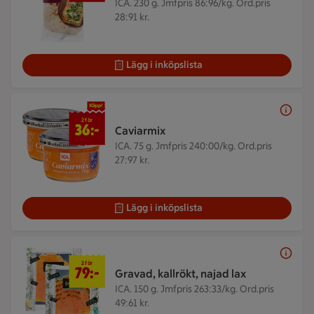
ICA. 230 g.
Jmfpris 86:96/kg. Ord.pris
28:91 kr.
Lägg i inköpslista
2 för 36 kr
2 för
36:-
Caviarmix
ICA. 75 g.
Jmfpris 240:00/kg. Ord.pris
27:97 kr.
Lägg i inköpslista
2 för 79 kr
2 för
79:-
Gravad, kallrökt, najad lax
ICA. 150 g.
Jmfpris 263:33/kg. Ord.pris
49:61 kr.