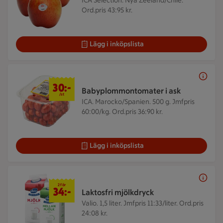
ICA Selection. Nya Zeeland/Chile.
Ord.pris 43:95 kr.
Lägg i inköpslista
30 kr/st
30:-
Babyplommontomater i ask
/st
ICA. Marocko/Spanien. 500 g.
Jmfpris
60:00/kg. Ord.pris 36:90 kr.
Lägg i inköpslista
2 för 34 kr
2 för
34:-
Laktosfri mjölkdryck
Valio. 1,5 liter.
Jmfpris 11:33/liter. Ord.pris
24:08 kr.