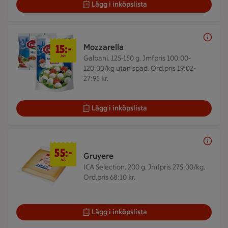
Lägg i inköpslista
15 kr/st
15:-
Mozzarella
/st
Galbani. 125-150 g.
Jmfpris 100:00-
120:00/kg utan spad. Ord.pris 19:02-
27:95 kr.
Lägg i inköpslista
55 kr/st
55:-
Gruyere
/st
ICA Selection. 200 g.
Jmfpris 275:00/kg.
Ord.pris 68:10 kr.
Lägg i inköpslista