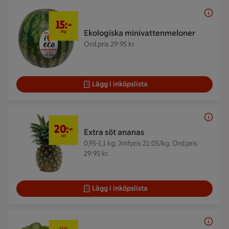
15 kr/kg
15:-
Ekologiska minivattenmeloner
/kg
Ord.pris 29:95 kr.
Lägg i inköpslista
20 kr/st
20:-
Extra söt ananas
/st
0,95-1,1 kg.
Jmfpris 21:05/kg. Ord.pris
29:95 kr.
Lägg i inköpslista
2 för 28 kr
2 för