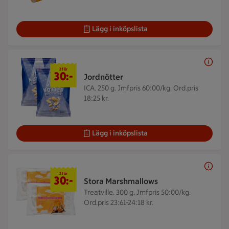
Lägg i inköpslista
2 för 30 kr
2 för
30:-
Jordnötter
ICA. 250 g.
Jmfpris 60:00/kg. Ord.pris
18:25 kr.
Lägg i inköpslista
2 för 30 kr
2 för
30:-
Stora Marshmallows
Treatville. 300 g.
Jmfpris 50:00/kg.
Ord.pris 23:61-24:18 kr.