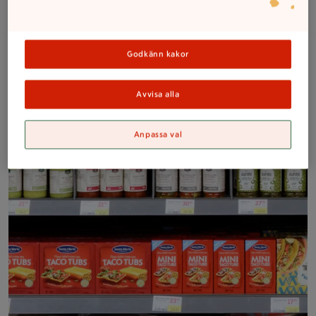
oss!
Butikshylla fylld med tacotillbehör och tacobröd.
Godkänn kakor
Avvisa alla
Anpassa val