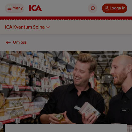
Meny
Logga in
ICA Kvantum Solna
Om oss
Två personer tittar på produkter på hyllor i en butik.