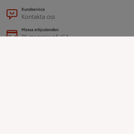
Kundservice
Kontakta oss
Massa erbjudanden
Bli stammis på ICA
ICAs inspirationsmejl
Prenumerera
Handla
Handla online
ICAs matkasse
Catering
Apotek Hjärtat
Handla som företag
Gaston