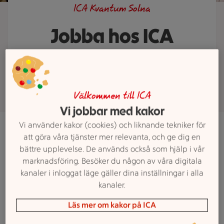
ICA Kvantum Solna
Jobba hos ICA
Kvantum Solna
Välkommen till ICA
Vi jobbar med kakor
Vi använder kakor (cookies) och liknande tekniker för
Det finns flera olika tjänster hos oss på ICA Kvantum.
att göra våra tjänster mer relevanta, och ge dig en
Oavsett om du jobbar i kassan, plockar upp varor eller
bättre upplevelse. De används också som hjälp i vår
står bakom delikatessen är du vårt ansikte utåt. Det är
marknadsföring. Besöker du någon av våra digitala
dig kunderna träffar och kan prata med.
Vi som jobbar
kanaler i inloggat läge gäller dina inställningar i alla
här är färskvaruchefer, matcoacher och experter på
kanaler.
ekonomi!
Så, älskar du mat, har en känsla för service,
Läs mer om kakor på ICA
är engagerad och intresserad av att utveckla både dig
själv, dina kollegor och en butik? Då ska du bli en av