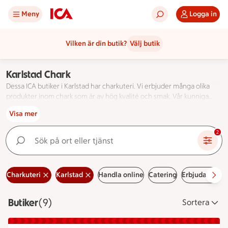
Meny
Logga in
Vilken är din butik?
Välj butik
Karlstad Chark
Dessa ICA butiker i Karlstad har charkuteri. Vi erbjuder många olika
produkter inom chark som är av hög kvalité och smak. Vår kunniga
personal hjälper med smakråd och tips när du handlar över disk.
Dessa ICA butiker i Karlstad har charkuteri. Vi erbjuder må
Visa mer
Köp chark hos ICA.
Sök på ort eller tjänst
2
Charkuteri
Karlstad
Handla online
Catering
Erbjudanden
Butiker
Visar 9 stycken
(9)
Sortera