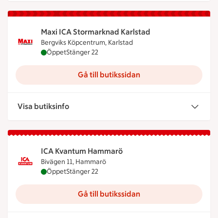
Maxi ICA Stormarknad Karlstad
Bergviks Köpcentrum, Karlstad
Maxi ICA Stormarknad Karlstad är öppen nu, stäng
Öppet
Stänger 22
Gå till butikssidan
Visa butiksinfo
ICA Kvantum Hammarö
Bivägen 11, Hammarö
ICA Kvantum Hammarö är öppen nu, stänger kloc
Öppet
Stänger 22
Gå till butikssidan