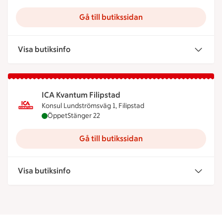
Gå till butikssidan
Visa butiksinfo
ICA Kvantum Filipstad
Konsul Lundströmsväg 1, Filipstad
ICA Kvantum Filipstad är öppen nu, stänger klock
Öppet
Stänger 22
Gå till butikssidan
Visa butiksinfo