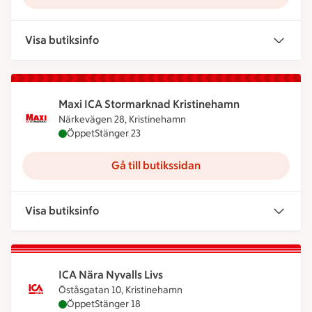
Visa butiksinfo
Maxi ICA Stormarknad Kristinehamn
Närkevägen 28, Kristinehamn
Maxi ICA Stormarknad Kristinehamn är öppen nu, 
Öppet
Stänger 23
Gå till butikssidan
Visa butiksinfo
ICA Nära Nyvalls Livs
Öståsgatan 10, Kristinehamn
ICA Nära Nyvalls Livs är öppen nu, stänger klocka
Öppet
Stänger 18