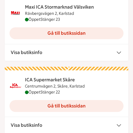
Maxi ICA Stormarknad Välsviken
Rävbergsvägen 2, Karlstad
Maxi ICA Stormarknad Välsviken är öppen nu, stän
Öppet
Stänger 23
Gå till butikssidan
Visa butiksinfo
ICA Supermarket Skåre
Centrumvägen 2, Skåre, Karlstad
ICA Supermarket Skåre är öppen nu, stänger kloc
Öppet
Stänger 22
Gå till butikssidan
Visa butiksinfo