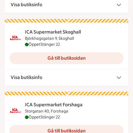
Visa butiksinfo
ICA Supermarket Skoghall
Björkhagsgatan 9, Skoghall
ICA Supermarket Skoghall är öppen nu, stänger k
Öppet
Stänger 22
Gå till butikssidan
Visa butiksinfo
ICA Supermarket Forshaga
Storgatan 40, Forshaga
ICA Supermarket Forshaga är öppen nu, stänger k
Öppet
Stänger 22
Gå till butikssidan