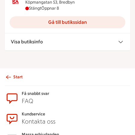
Köpmangatan 53, Bredbyn
ICA Nära Bredbyn har stängt, öppnar klockan 8
Stängt
Öppnar 8
Gå till butikssidan
Visa butiksinfo
Start
Sidfot
Få snabbt svar
FAQ
Kundservice
Kontakta oss
Massa erbjudanden