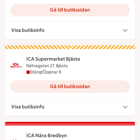
Gå till butikssidan
Visa butiksinfo
ICA Supermarket Bjästa
Nätragatan 27, Bjästa
ICA Supermarket Bjästa har stängt, öppnar klocka
Stängt
Öppnar 8
Gå till butikssidan
Visa butiksinfo
ICA Nära Bredbyn