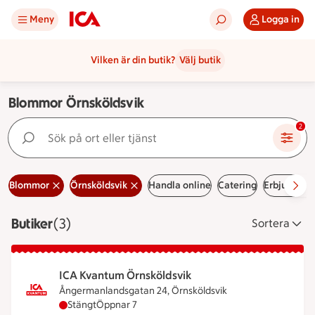
Meny
Logga in
Vilken är din butik?
Välj butik
Blommor Örnsköldsvik
Sök på ort eller tjänst
2
Blommor
Örnsköldsvik
Handla online
Catering
Erbjudand
Butiker
Visar 3 stycken
(3)
Sortera
ICA Kvantum Örnsköldsvik
Ångermanlandsgatan 24, Örnsköldsvik
ICA Kvantum Örnsköldsvik har stängt, öppnar kloc
Stängt
Öppnar 7