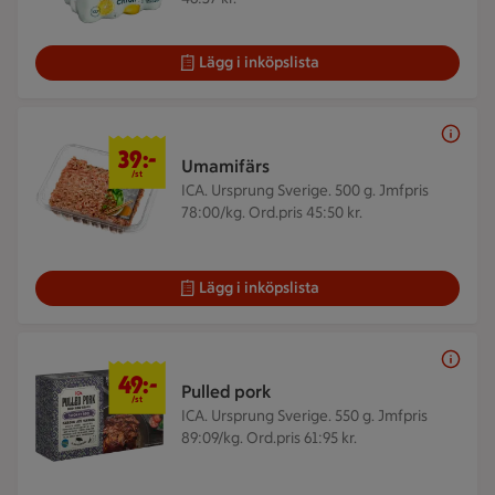
Lägg i inköpslista
39 kr/st
39:-
Umamifärs
/st
ICA. Ursprung Sverige. 500 g.
Jmfpris
78:00/kg. Ord.pris 45:50 kr.
Lägg i inköpslista
49 kr/st
49:-
Pulled pork
/st
ICA. Ursprung Sverige. 550 g.
Jmfpris
89:09/kg. Ord.pris 61:95 kr.