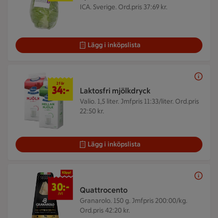
ICA. Sverige.
Ord.pris 37:69 kr.
Lägg i inköpslista
2 för 34 kr
2 för
34:-
Laktosfri mjölkdryck
Valio. 1,5 liter.
Jmfpris 11:33/liter. Ord.pris
22:50 kr.
Lägg i inköpslista
30 kr/st
30:-
Quattrocento
/st
Granarolo. 150 g.
Jmfpris 200:00/kg.
Ord.pris 42:20 kr.