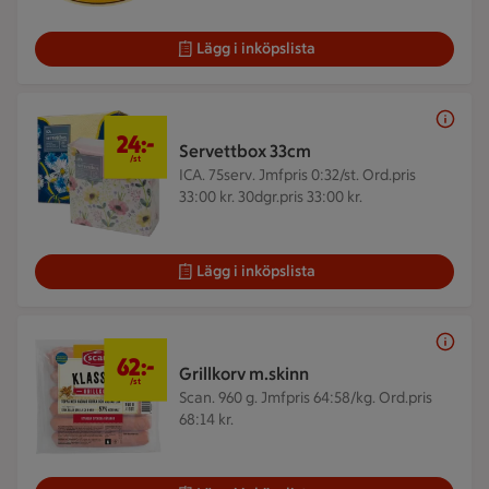
Lägg i inköpslista
24 kr/st
24:-
Servettbox 33cm
/st
ICA. 75serv.
Jmfpris 0:32/st. Ord.pris
33:00 kr. 30dgr.pris 33:00 kr.
Lägg i inköpslista
62 kr/st
62:-
Grillkorv m.skinn
/st
Scan. 960 g.
Jmfpris 64:58/kg. Ord.pris
68:14 kr.