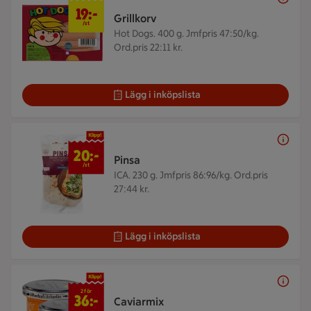
19 kr/st
19:-
Grillkorv
/st
Hot Dogs. 400 g.
Jmfpris 47:50/kg.
Ord.pris 22:11 kr.
Lägg i inköpslista
20 kr/st
20:-
Pinsa
/st
ICA. 230 g.
Jmfpris 86:96/kg. Ord.pris
27:44 kr.
Lägg i inköpslista
2 för 36 kr
2 för
36:-
Caviarmix