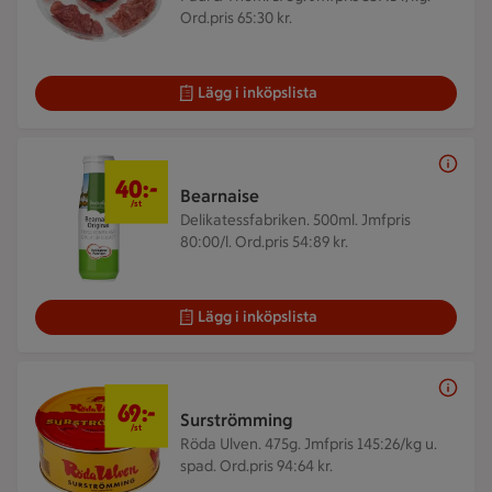
Ord.pris 65:30 kr.
Lägg i inköpslista
40 kr/st
40:-
Bearnaise
/st
Delikatessfabriken. 500ml.
Jmfpris
80:00/l. Ord.pris 54:89 kr.
Lägg i inköpslista
69 kr/st
69:-
Surströmming
/st
Röda Ulven. 475g.
Jmfpris 145:26/kg u.
spad. Ord.pris 94:64 kr.