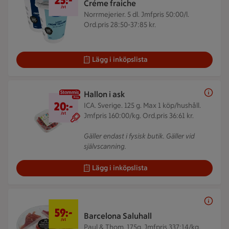
25:-
Créme fraiche
/st
Norrmejerier. 5 dl.
Jmfpris 50:00/l.
Ord.pris 28:50-37:85 kr.
Lägg i inköpslista
Hallon i ask
20 kr/st
20:-
ICA. Sverige. 125 g.
Max 1 köp/hushåll.
/st
Jmfpris 160:00/kg. Ord.pris 36:61 kr.
Gäller endast i fysisk butik. Gäller vid
självscanning.
Lägg i inköpslista
59 kr/st
59:-
Barcelona Saluhall
/st
Paul & Thom. 175g.
Jmfpris 337:14/kg.