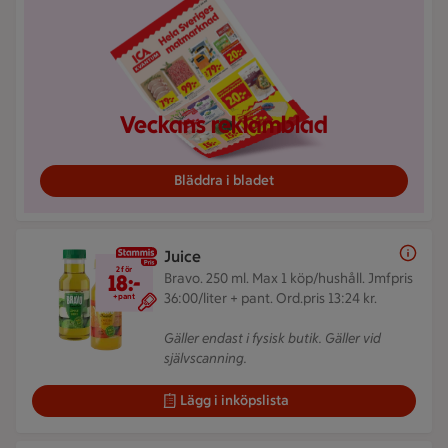
Veckans reklamblad
Bläddra i bladet
Juice
2 för 18 kr
2 för
18:-
Bravo. 250 ml.
Max 1 köp/hushåll. Jmfpris
36:00/liter + pant. Ord.pris 13:24 kr.
+pant
Gäller endast i fysisk butik. Gäller vid
självscanning.
Lägg i inköpslista