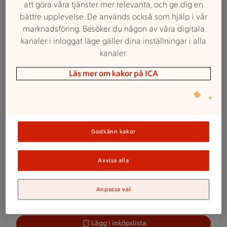
att göra våra tjänster mer relevanta, och ge dig en
Veckans reklamfilm
bättre upplevelse. De används också som hjälp i vår
marknadsföring. Besöker du någon av våra digitala
kanaler i inloggat läge gäller dina inställningar i alla
2 för 72 kr
kanaler.
2 för
72:-
Bacon
Läs mer om kakor på ICA
Scan. 420 g.
Max 1 köp/hushåll. Jmfpris
85:71/kg. Ord.pris 41:64 kr.
Lägg i inköpslista
Godkänn kakor
15 kr/st
Avvisa alla
15:-
Färskost
/st
Arla. 150 g.
Jmfpris 100:00/kg. Ord.pris
18:50 kr.
Anpassa val
Lägg i inköpslista