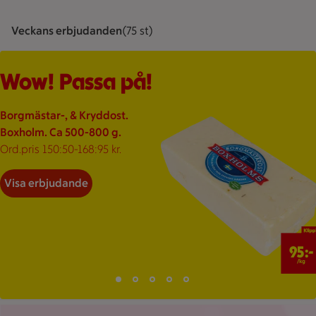
Veckans erbjudanden
Visar 75 st stycken
(75 st)
En enfärgad bakgrund utan motiv.
Visar 75 erbjudanden
Bildspel med 5 bilder.
Wow! Passa på!
Borgmästar-, & Kryddost.
Boxholm. Ca 500-800 g.
Ord.pris 150:50-168:95 kr.
Visa erbjudande
95 kr/kg
95:-
/kg
Bild 1 av 5
Bild 2 av 5
Bild 3 av 5
Bild 4 av 5
Bild 5 av 5
Visar bild 1 av 5