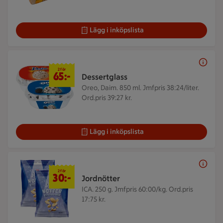
Lägg i inköpslista
2 för 65 kr
2 för
65:-
Dessertglass
Oreo, Daim. 850 ml.
Jmfpris 38:24/liter.
Ord.pris 39:27 kr.
Lägg i inköpslista
2 för 30 kr
2 för
30:-
Jordnötter
ICA. 250 g.
Jmfpris 60:00/kg. Ord.pris
17:75 kr.