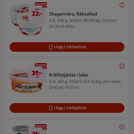
2 för 32 kr
2 för
32:-
Skagenröra, Räksallad
ICA. 200 g.
Jmfpris 80:00/kg. Ord.pris
24:35-26:49 kr.
Lägg i inköpslista
39 kr/st
39:-
Kräftstjärtar i lake
/st
ICA. 360 g.
Jmfpris 229:41/kg utan spad.
Ord.pris 49:21 kr.
Lägg i inköpslista
25 kr/st