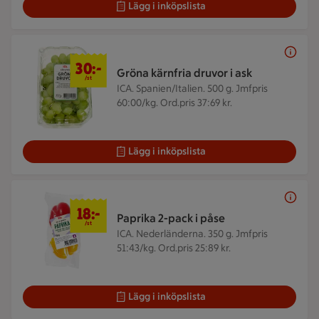
Lägg i inköpslista
30 kr/st
30:-
Gröna kärnfria druvor i ask
/st
ICA. Spanien/Italien. 500 g.
Jmfpris
60:00/kg. Ord.pris 37:69 kr.
Lägg i inköpslista
18 kr/st
18:-
Paprika 2-pack i påse
/st
ICA. Nederländerna. 350 g.
Jmfpris
51:43/kg. Ord.pris 25:89 kr.
Lägg i inköpslista