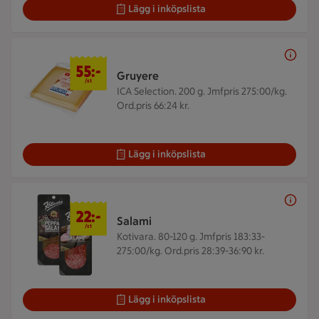
Lägg i inköpslista
55 kr/st
55:-
Gruyere
/st
ICA Selection. 200 g.
Jmfpris 275:00/kg.
Ord.pris 66:24 kr.
Lägg i inköpslista
22 kr/st
22:-
Salami
/st
Kotivara. 80-120 g.
Jmfpris 183:33-
275:00/kg. Ord.pris 28:39-36:90 kr.
Lägg i inköpslista