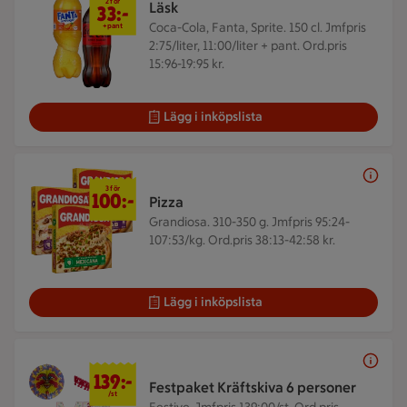
2 för
Läsk
33:-
Coca-Cola, Fanta, Sprite. 150 cl.
Jmfpris
+pant
2:75/liter, 11:00/liter + pant. Ord.pris
15:96-19:95 kr.
Lägg i inköpslista
3 för 100 kr
3 för
100:-
Pizza
Grandiosa. 310-350 g.
Jmfpris 95:24-
107:53/kg. Ord.pris 38:13-42:58 kr.
Lägg i inköpslista
139 kr/st
139:-
Festpaket Kräftskiva 6 personer
/st