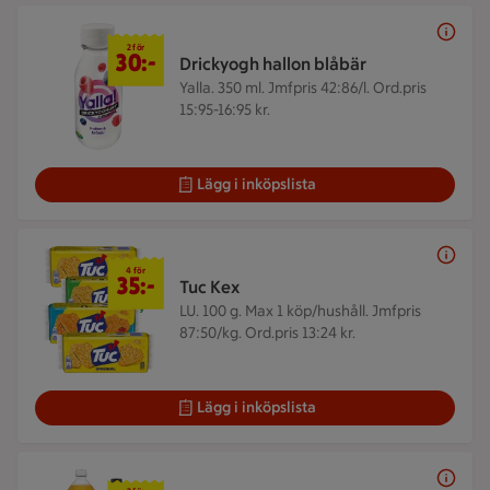
2 för 30 kr
2 för
30:-
Drickyogh hallon blåbär
Yalla. 350 ml.
Jmfpris 42:86/l. Ord.pris
15:95-16:95 kr.
Lägg i inköpslista
4 för 35 kr
4 för
35:-
Tuc Kex
LU. 100 g.
Max 1 köp/hushåll. Jmfpris
87:50/kg. Ord.pris 13:24 kr.
Lägg i inköpslista
2 för 33 kr