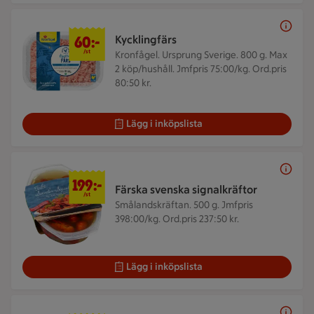
60 kr/st
60:-
Kycklingfärs
/st
Kronfågel. Ursprung Sverige. 800 g.
Max
2 köp/hushåll. Jmfpris 75:00/kg. Ord.pris
80:50 kr.
Lägg i inköpslista
199 kr/st
199:-
Färska svenska signalkräftor
/st
Smålandskräftan. 500 g.
Jmfpris
398:00/kg. Ord.pris 237:50 kr.
Lägg i inköpslista