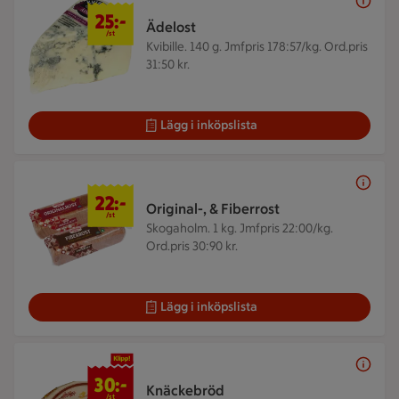
25 kr/st
25:-
Ädelost
/st
Kvibille. 140 g.
Jmfpris 178:57/kg. Ord.pris
31:50 kr.
Lägg i inköpslista
22 kr/st
22:-
Original-, & Fiberrost
/st
Skogaholm. 1 kg.
Jmfpris 22:00/kg.
Ord.pris 30:90 kr.
Lägg i inköpslista
30 kr/st
30:-
Knäckebröd
/st