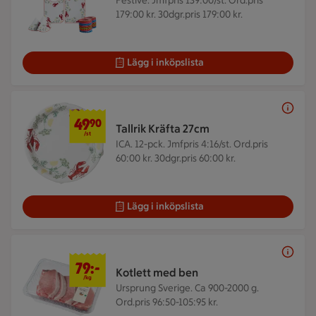
Festive.
Jmfpris 139:00/st. Ord.pris
179:00 kr. 30dgr.pris 179:00 kr.
Lägg i inköpslista
49,90 kr/st
49
90
Tallrik Kräfta 27cm
/st
ICA. 12-pck.
Jmfpris 4:16/st. Ord.pris
60:00 kr. 30dgr.pris 60:00 kr.
Lägg i inköpslista
79 kr/kg
79:-
Kotlett med ben
/kg
Ursprung Sverige. Ca 900-2000 g.
Ord.pris 96:50-105:95 kr.