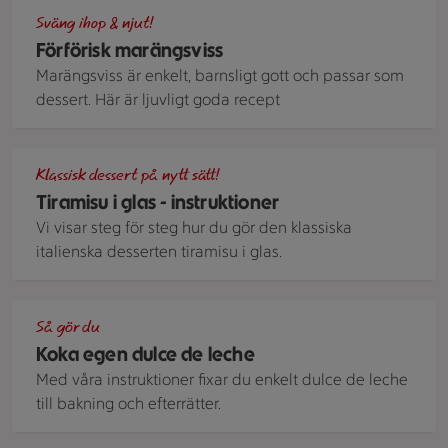
Olika sorters marängsviss. Den ena med jordgubbar och den 
Sväng ihop & njut!
Förförisk marängsviss
Marängsviss är enkelt, barnsligt gott och passar som
dessert. Här är ljuvligt goda recept
Jordgubbstiramisu, serverad i glas fem glas, mot grå botte
Klassisk dessert på nytt sätt!
Tiramisu i glas - instruktioner
Vi visar steg för steg hur du gör den klassiska
italienska desserten tiramisu i glas.
Banoffee pie i glas med en skål kakor och en glasburk dulce
Så gör du
Koka egen dulce de leche
Med våra instruktioner fixar du enkelt dulce de leche
till bakning och efterrätter.