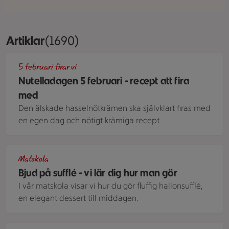
Artiklar
Visar 1690 stycken
(1690)
En stor nutellatårta i många lager och med spritsad nutella
5 februari firar vi
Nutelladagen 5 februari - recept att fira
med
Den älskade hasselnötkrämen ska självklart firas med
en egen dag och nötigt krämiga recept
Passionsfruktssufflé.
Matskola
Bjud på sufflé - vi lär dig hur man gör
I vår matskola visar vi hur du gör fluffig hallonsufflé,
en elegant dessert till middagen.
Kolapaj med röda vinbar och flingsalt mot botten av grånat 