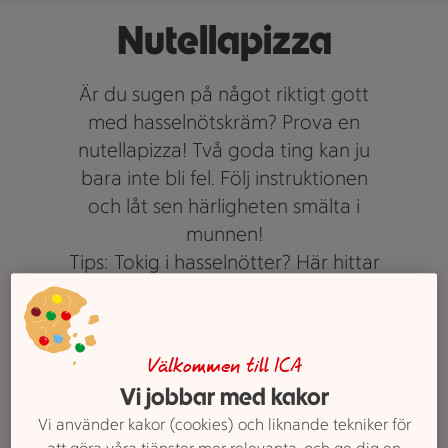
Nutellapizza
Är du sugen på något riktigt gott
med hasselnötskräm? Prova en
nutellapizza! Två goda ting kan ju
bara inte bli fel. Följ instruktionen
och låt sen härligheten smälta i
munnen!
Tips: Tokig i hasselnötter? Här hittar
du alla våra
efterrätter med
hasselnöt.
Text: Anna-Karin Silfver
Välkommen till ICA
Vi jobbar med kakor
Vi använder kakor (cookies) och liknande tekniker för