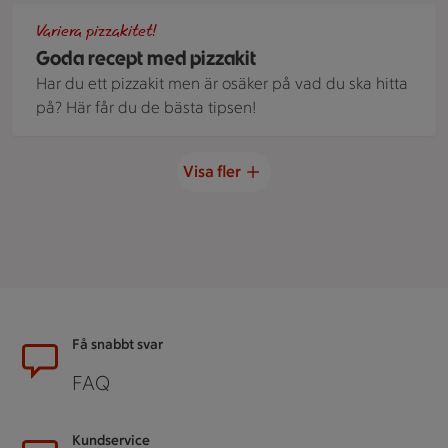
Pizza med kalkon och vitkål på ett bord av sten
Variera pizzakitet!
Goda recept med pizzakit
Har du ett pizzakit men är osäker på vad du ska hitta
på? Här får du de bästa tipsen!
Visa fler
Sidfot
Få snabbt svar
FAQ
Kundservice