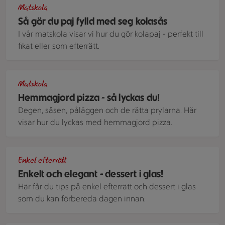
Matskola
Så gör du paj fylld med seg kolasås
I vår matskola visar vi hur du gör kolapaj - perfekt till
fikat eller som efterrätt.
På en bakbord bakas pizza ut. Runt omkring står färska örter
Matskola
Hemmagjord pizza - så lyckas du!
Degen, såsen, påläggen och de rätta prylarna. Här
visar hur du lyckas med hemmagjord pizza.
8 glas i olika höjd på ett bord med tygservett. I glasen ser
Enkel efterrätt
Enkelt och elegant - dessert i glas!
Här får du tips på enkel efterrätt och dessert i glas
som du kan förbereda dagen innan.