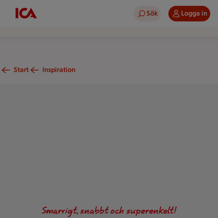
Sök
Logga in
Start
Inspiration
En burk med hemmagjord nötkräm.
Smarrigt, snabbt och superenkelt!