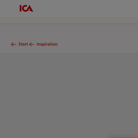
Start
Inspiration
Bruna och vita ägg i en skål.