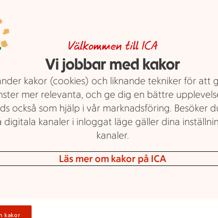
Koka ägg i micro
Buffélabbet har testat olika sätt att
Välkommen till ICA
koka ägg. Här visar vi hur du gör
Vi jobbar med kakor
för att koka ägg i mikron och 3
nder kakor (cookies) och liknande tekniker för att 
andra sätt att koka ägg − i ugn, i
nster mer relevanta, och ge dig en bättre upplevels
vattenkokare och... i diskmaskinen?
ds också som hjälp i vår marknadsföring. Besöker 
Japp, det går! Och vi visar hur.
 digitala kanaler i inloggat läge gäller dina inställnin
Så kokar du perfekta
ägg.
kanaler.
Elin Nordström
Läs mer om kakor på ICA
n kakor