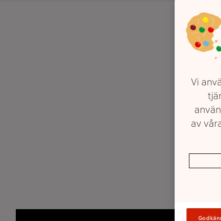
Vi anvä
tjä
använ
av våra
Godkän