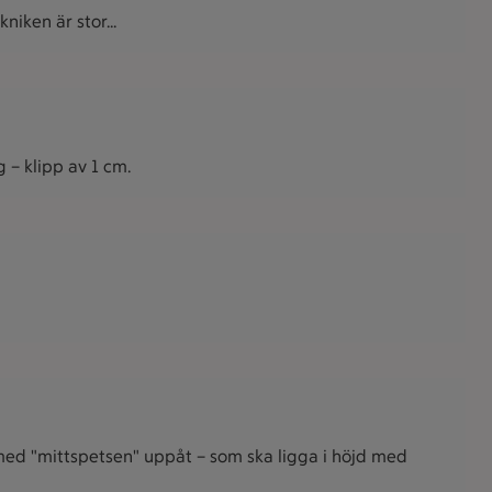
niken är stor...
 – klipp av 1 cm.
en med "mittspetsen" uppåt – som ska ligga i höjd med