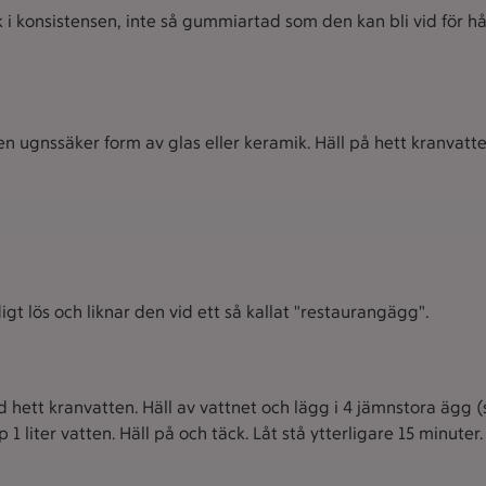
juk i konsistensen, inte så gummiartad som den kan bli vid för 
n ugnssäker form av glas eller keramik. Häll på hett kranvatten
gt lös och liknar den vid ett så kallat "restaurangägg".
d hett kranvatten. Häll av vattnet och lägg i 4 jämnstora ägg (s
 1 liter vatten. Häll på och täck. Låt stå ytterligare 15 minuter.