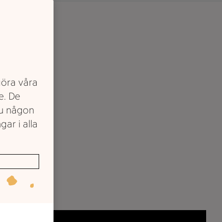
göra våra
e. De
du någon
gar i alla