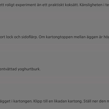
ett roligt experiment än ett praktiskt koksätt. Känsligheten i tek
 bort lock och sidoflärp. Om kartongtoppen mellan äggen är hög
rentvättad yoghurtburk.
 ägget i kartongen. Klipp till en likadan kartong. Ställ ner d