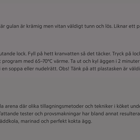
 där gulan är krämig men vitan väldigt tunn och lös. Liknar ett 
tande lock. Fyll på hett kranvatten så det täcker. Tryck på loc
 program med 65–70°C värme. Ta ut och kyl äggen i 2 minuter i k
i en soppa eller nudelrätt. Obs! Tänk på att plastasken är väld
a arena där olika tillagningsmetoder och tekniker i köket under
fattande tester och provsmakningar har bland annat resulterat 
gräddkola, marinad och perfekt kokta ägg.