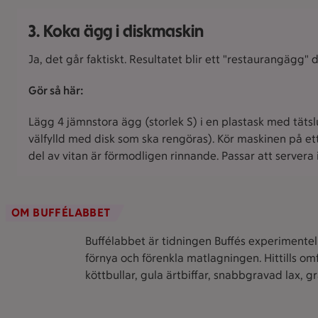
3. Koka ägg i diskmaskin
Ja, det går faktiskt. Resultatet blir ett "restaurangägg"
Gör så här:
Lägg 4 jämnstora ägg (storlek S) i en plastask med tätslu
välfylld med disk som ska rengöras). Kör maskinen på ett
del av vitan är förmodligen rinnande. Passar att servera 
OM BUFFÉLABBET
Buffélabbet är tidningen Buffés experimentell
förnya och förenkla matlagningen. Hittills om
köttbullar, gula ärtbiffar, snabbgravad lax, 