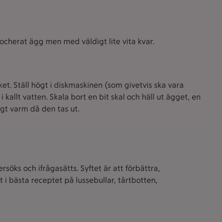
pocherat ägg men med väldigt lite vita kvar.
ket. Ställ högt i diskmaskinen (som givetvis ska vara
allt vatten. Skala bort en bit skal och häll ut ägget, en
igt varm då den tas ut.
söks och ifrågasätts. Syftet är att förbättra,
i bästa receptet på lussebullar, tårtbotten,