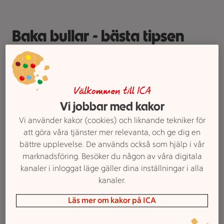
Baka bullar - bästa tipsen
1. Vänta med smöret till sist!
Välkommen till ICA
Mät upp och blanda alla ingredienser i en bunke
Vi jobbar med kakor
förutom smöret. Kör i degblandare i ca 3 minuter tills
degen har gått ihop och tillsätt sedan rumsvarmt smör.
Vi använder kakor (cookies) och liknande tekniker för
Anledningen till man vill vänta med smöret är för att
att göra våra tjänster mer relevanta, och ge dig en
degen ska gå ihop sig först för en extra blank, elastisk
bättre upplevelse. De används också som hjälp i vår
och fin deg.
marknadsföring. Besöker du någon av våra digitala
kanaler i inloggat läge gäller dina inställningar i alla
Här hittar du bästa
receptet på vetedeg
till
kanaler.
kanelbullar, kardemummabullar och semlor!
Läs mer om kakor på ICA