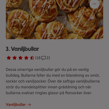
3. Vaniljbullar
Betyg 4.1 av 5.
118 personer har röstat
118
Receptet har 21 kommentarer
21
Dessa smarriga vaniljbullar gör du på en vanlig
bulldeg. Bullarna fyller du med en blandning av smör,
socker och vaniljsocker. Över de saftiga vaniljbullarna
strör du mandelsplitter innan gräddning och när
bullarna svalnat ringlas glasyr på florsocker över.
Vaniljbullar