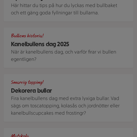
Här hittar du tips på hur du lyckas med bullbaket
och ett gäng goda fyllningar till bullarna.
Kanelbullar på ugnsform
Bullens historia!
Kanelbullens dag 2025
När är kanelbullens dag, och varför firar vi bullen
egentligen?
Frysta kanelbullar med olika varianter av toppings
Smarrig topping!
Dekorera bullar
Fira kanelbullens dag med extra lyxiga bullar. Vad
sägs om toscatopping, kolasås och jordnötter eller
kanelbullscupcakes med frostingr?
Pizzabullar på en skärbräda av trä med handtag, mot ljust li
Matskola