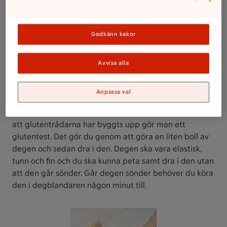
Godkänn kakor
Avvisa alla
2. Gör ett glutentest
Anpassa val
För att se till att degen har gått ihop som den ska och
att glutentrådarna har byggts upp gör man ett
glutentest. Det gör du genom att göra en liten boll av
degen och sedan dra i den. Degen ska vara elastisk,
tunn och fin och du ska kunna peta samt dra i den utan
att den går sönder. Går degen sönder behöver du köra
den i degblandaren någon minut till.