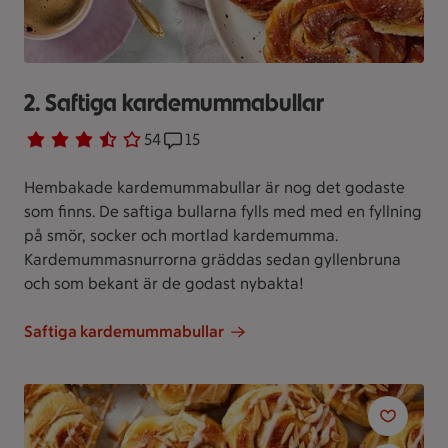
2. Saftiga kardemummabullar
Betyg 3.7 av 5.
54 personer har röstat
54
Receptet har 15 kommentarer
15
Hembakade kardemummabullar är nog det godaste
som finns. De saftiga bullarna fylls med med en fyllning
på smör, socker och mortlad kardemumma.
Kardemummasnurrorna gräddas sedan gyllenbruna
och som bekant är de godast nybakta!
Saftiga kardemummabullar