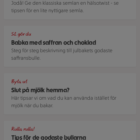
Jodå! Ge den klassiska semlan en hälsotwist - se
tipsen för en lite nyttigare semla.
En nygräddad och saftig flätad babka, formad som en krans,
Så gör du
Babka med saffran och choklad
Steg för steg beskrivning till julbakets godaste
saffransbulle.
Nybakade kanelbullar med kardemumma på en bakplåtspappe
Byta ut
Slut på mjölk hemma?
Här tipsar vi om vad du kan använda istället för
mjölk när du bakar.
Kanelbullar med pärlsocker
Rulla rulla!
Tips för de godaste bullarna