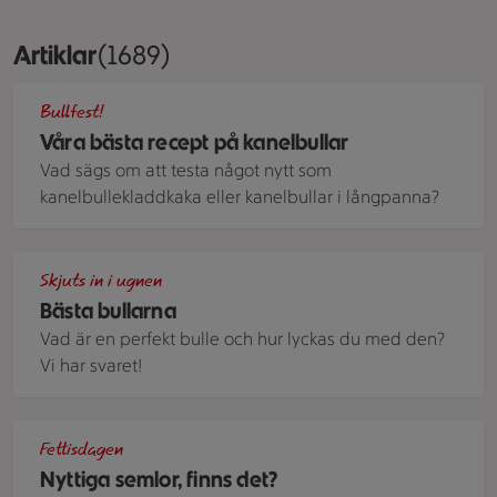
Artiklar
Visar 1689 stycken
(1689)
Kanelbullar i långpanna, en bulle är tagen.
Bullfest!
Våra bästa recept på kanelbullar
Vad sägs om att testa något nytt som
kanelbullekladdkaka eller kanelbullar i långpanna?
Kardemummakringlor på ett bakplåtspapper.
Skjuts in i ugnen
Bästa bullarna
Vad är en perfekt bulle och hur lyckas du med den?
Vi har svaret!
Små minisemlor som trängs på ett tårtfat.
Fettisdagen
Nyttiga semlor, finns det?