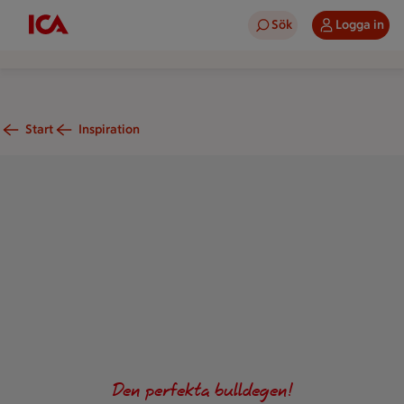
Sök
Logga in
Start
Inspiration
Bulldeg på ett bakbord med bitar skurna ur degen. Bordet är mj
Den perfekta bulldegen!