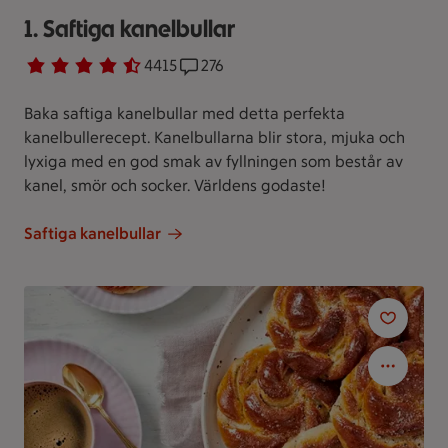
1. Saftiga kanelbullar
Betyg 4.2 av 5.
4415 personer har röstat
4415
Receptet har 276 kommentarer
276
Baka saftiga kanelbullar med detta perfekta
kanelbullerecept. Kanelbullarna blir stora, mjuka och
lyxiga med en god smak av fyllningen som består av
kanel, smör och socker. Världens godaste!
Saftiga kanelbullar