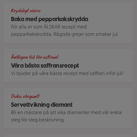
En skål med pepparkakskrydda på ett bord tillsammans me
Kryddigt värre
Baka med pepparkakskrydda
För alla er som ÄLSKAR recept med
pepparkakskrydda. Rågoda grejer som smakar jul.
Saffransmums med glasyr och kokos på. Uppskurna i fyrkanti
Äntligen tid för saffran!
Våra bästa saffransrecept
Vi bjuder på våra bästa recept med saffran inför jul!
En stilfullt dukad middagsplats. Tallrikar, glas, bestick och 
Duka elegant!
Servettvikning diamant
Bli en mästare på att vika diamanter med vår enkla
steg för steg beskrivning.