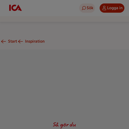
Sök
Logga in
Start
Inspiration
En nygräddad och saftig flätad babka, formad som en krans, s
Så gör du