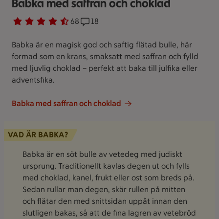
Babka med saffran och choklad
Betyg 4.5 av 5.
68 personer har röstat
68
Receptet har 18 kommentarer
18
Babka är en magisk god och saftig flätad bulle, här
formad som en krans, smaksatt med saffran och fylld
med ljuvlig choklad – perfekt att baka till julfika eller
adventsfika.
Babka med saffran och choklad
VAD ÄR BABKA?
Babka är en söt bulle av vetedeg med judiskt
ursprung. Traditionellt kavlas degen ut och fylls
med choklad, kanel, frukt eller ost som breds på.
Sedan rullar man degen, skär rullen på mitten
och flätar den med snittsidan uppåt innan den
slutligen bakas, så att de fina lagren av vetebröd