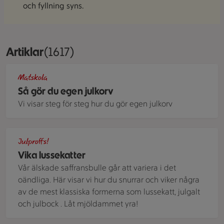
och fyllning syns.
Artiklar
Visar 1617 stycken
(1617)
Julkorv
Matskola
Så gör du egen julkorv
Vi visar steg för steg hur du gör egen julkorv
Händer som viker en lussekatt
Julproffs!
Vika lussekatter
Vår älskade saffransbulle går att variera i det
oändliga. Här visar vi hur du snurrar och viker några
av de mest klassiska formerna som lussekatt, julgalt
och julbock . Låt mjöldammet yra!