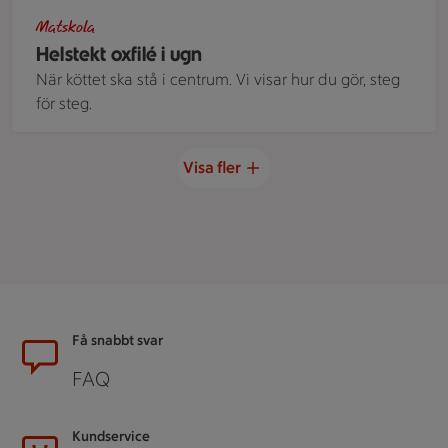
Skivad oxfilé upplagd på tallrik. Rödvinssås i såssnipa och kl
Matskola
Helstekt oxfilé i ugn
När köttet ska stå i centrum. Vi visar hur du gör, steg
för steg.
Visa fler
Sidfot
Få snabbt svar
FAQ
Kundservice