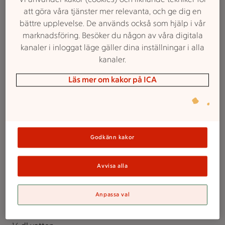
1 ½ dl mjölk (3 %)
att göra våra tjänster mer relevanta, och ge dig en
2 paket saffran à ½ g
bättre upplevelse. De används också som hjälp i vår
4 msk strösocker
marknadsföring. Besöker du någon av våra digitala
12,5 g färsk jäst
kanaler i inloggat läge gäller dina inställningar i alla
125 g rumsvarmt smör
kanaler.
2 rumsvarma ägg
Läs mer om kakor på ICA
6–7 dl vetemjöl extra till utbakning
½ tsk salt
Fyllning
75 g mörk choklad
Godkänn kakor
150 g mandelmassa
100 g rumsvarmt smör
2 msk kakao
Avvisa alla
1 msk vaniljsocker
1 msk strösocker
Anpassa val
Sockerlag
¾ dl strösocker