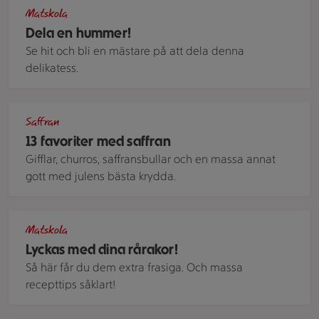
Stor röd och fin hummer sedd uppifran på ett mörkt fat med 
Matskola
Dela en hummer!
Se hit och bli en mästare på att dela denna
delikatess.
Saffransrutor i långpanna. Linneservett på sidan om plåten.
Saffran
13 favoriter med saffran
Gifflar, churros, saffransbullar och en massa annat
gott med julens bästa krydda.
En frasig råraka toppad med en klick yougurt och avokado.
Matskola
Lyckas med dina rårakor!
Så här får du dem extra frasiga. Och massa
recepttips såklart!