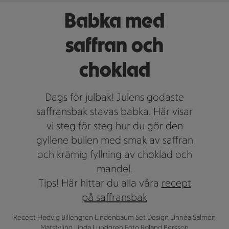
Babka med
saffran och
choklad
Dags för julbak! Julens godaste
saffransbak stavas babka. Här visar
vi steg för steg hur du gör den
gyllene bullen med smak av saffran
och krämig fyllning av choklad och
mandel.
Tips! Här hittar du alla våra
recept
på saffransbak
Recept Hedvig Billengren Lindenbaum Set Design Linnéa Salmén
Matstyling Linda Lundgren Foto Roland Persson