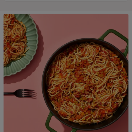
En stekpanna med spaghetti och sås står bredvid en tallrik o