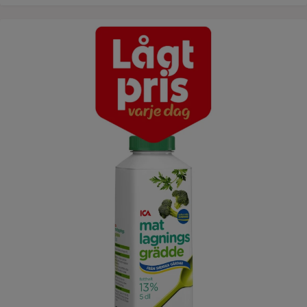
Lågt pris varje dag ICAs matlagningsgrädde