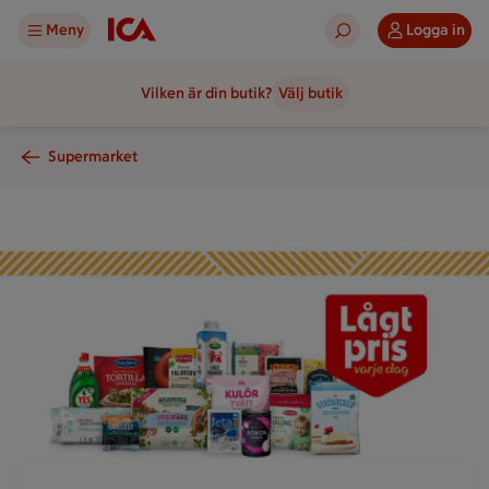
Meny
Logga in
Vilken är din butik?
Välj butik
Supermarket
Lågt pris varje dag - bild på kundvagn med varor