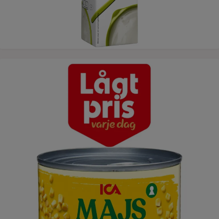
Lågt pris varje dag ICAs majs