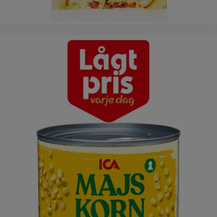
En konservburk med majskorn visas bredvid ett lågprismärke.