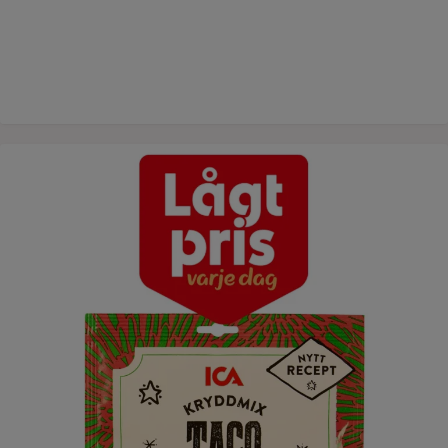
Lågt pris varje dag ICAs tacokrydda