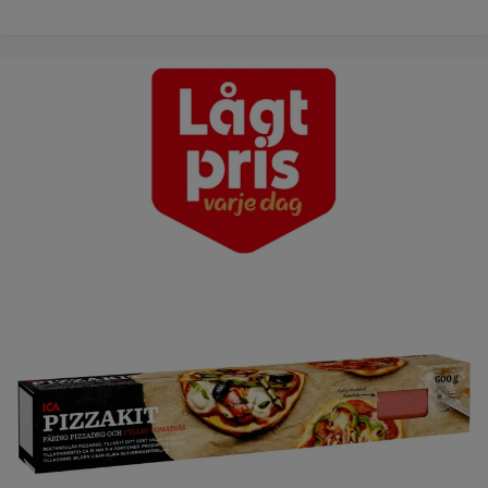
Lågt pris varje dag ICAs pizzakit