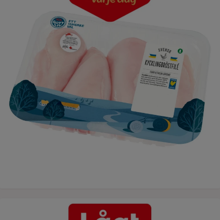
Lågt pris varje dag - potatisgratäng