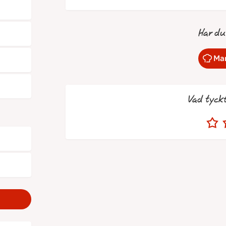
Har du
Mar
Vad tyck