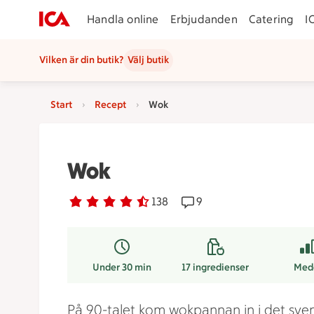
Handla online
Erbjudanden
Catering
I
Vilken är din butik?
Välj butik
Start
Recept
Wok
Wok
Betyg 4.1 av 5.
138 personer har röstat
138
Receptet har 9 kommenta
9
Under 30 min
17
ingredienser
Med
På 90-talet kom wokpannan in i det sve