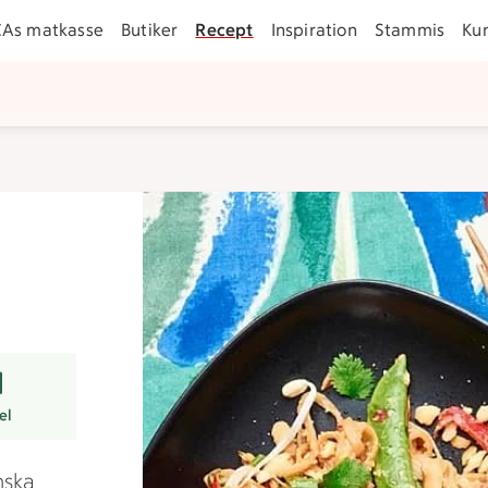
CAs matkasse
Butiker
Recept
Inspiration
Stammis
Ku
rer
el
nska