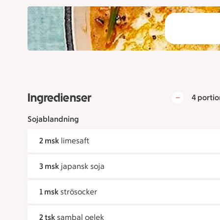
Ingredienser
4 portio
Sojablandning
2 msk
limesaft
3 msk
japansk soja
1 msk
strösocker
2 tsk
sambal oelek