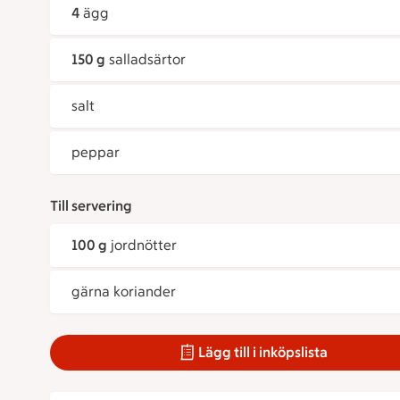
4
ägg
150 g
salladsärtor
salt
peppar
Till servering
100 g
jordnötter
gärna koriander
Lägg till i inköpslista