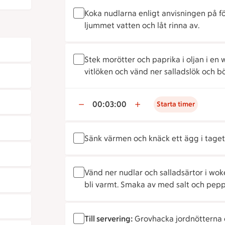
Koka nudlarna enligt anvisningen på fö
ljummet vatten och låt rinna av.
Stek morötter och paprika i oljan i en w
vitlöken och vänd ner salladslök och b
00:03:00
Starta timer
Sänk värmen och knäck ett ägg i taget
Vänd ner nudlar och salladsärtor i woke
bli varmt. Smaka av med salt och pepp
Till servering:
Grovhacka jordnötterna 