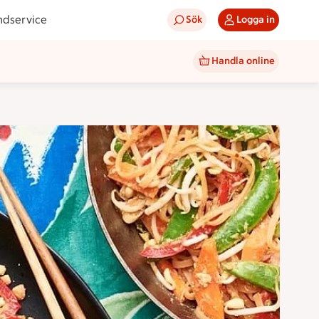
ndservice
Sök
Logga in
Handla online