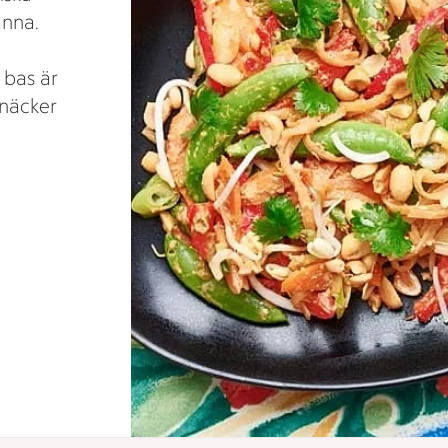
anna.
 bas är
knäcker