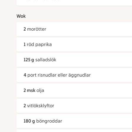
Wok
2
morötter
1
röd paprika
125 g
salladslök
4
port risnudlar eller äggnudlar
2 msk
olja
2
vitlöksklyftor
180 g
böngroddar