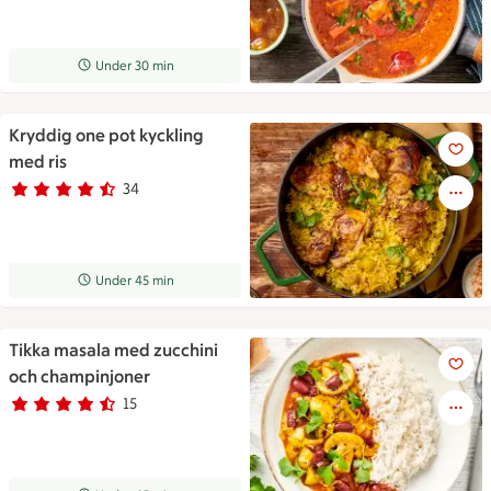
Receptet tar Under 30 min att tillaga
Under 30 min
Kryddig one pot kyckling
Kryddig one pot kyckling med 
med ris
34
Betyg 4.5 av 5.
34 personer har röstat
Receptet tar Under 45 min att tillaga
Under 45 min
Tikka masala med zucchini
Tikka masala med zucchini oc
och champinjoner
15
Betyg 4.1 av 5.
15 personer har röstat