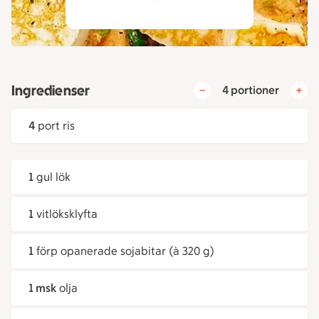
Ingredienser
4 portioner
4
port ris
1
gul lök
1
vitlöksklyfta
1
förp opanerade sojabitar (à 320 g)
1 msk
olja