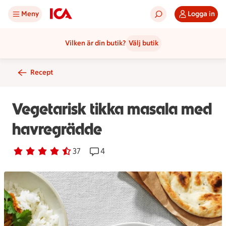
Meny
Logga in
Vilken är din butik?
Välj butik
Recept
Vegetarisk tikka masala med
havregrädde
Betyg 4.1 av 5.
37 personer har röstat
37
Receptet har 4 kommentarer
4