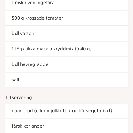
1 msk
riven ingefära
500 g
krossade tomater
1 dl
vatten
1
förp tikka masala kryddmix (à 40 g)
1 dl
havregrädde
salt
Till servering
naanbröd (eller mjölkfritt bröd för vegetariskt)
färsk koriander