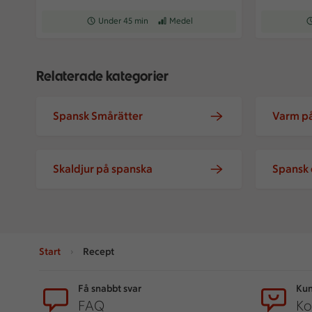
Receptet tar Under 45 min att tillaga
Under 45 min
Receptet har Medel svårighetsgrad
Medel
Re
Relaterade kategorier
Spansk Smårätter
Varm på
Skaldjur på spanska
Spansk 
Start
Recept
Sidfot
Få snabbt svar
Kun
FAQ
Ko