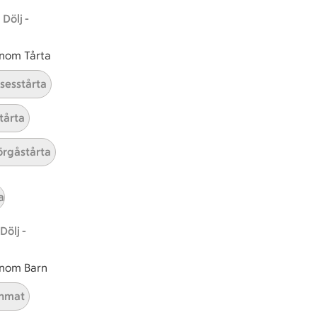
Dölj -
Hållbarhet
 inom Tårta
ICA Stiftelsen
nsesstårta
En god morgondag
tårta
Kundservice
Reklamera
rgåstårta
Återkallelser
Spärra eller beställ nytt ICA-kort
a
Behandling av personuppgifter
Hantera cookies
Dölj -
 inom Barn
nmat