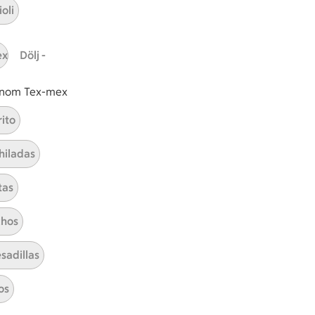
oli
t tillaga
t har Medel svårighetsgrad
el
ex
Dölj -
 inom Tex-mex
Spansk soppa
rito
hiladas
Visa alla kategorier
tas
hos
sadillas
os
ICAs inspirationsmejl
A
Prenumerera