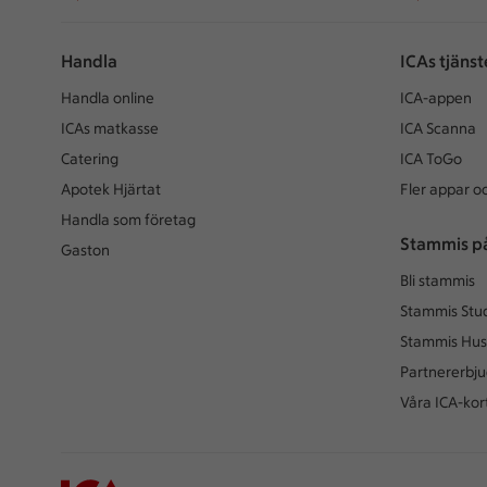
Handla
ICAs tjänst
Handla online
ICA-appen
ICAs matkasse
ICA Scanna
Catering
ICA ToGo
Apotek Hjärtat
Fler appar oc
Handla som företag
Stammis p
Gaston
Bli stammis
Stammis Stu
Stammis Hus
Partnererbj
Våra ICA-kor