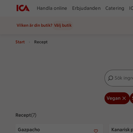
Handla online
Erbjudanden
Catering
I
Vilken är din butik?
Välj butik
Start
Recept
Sök ingredien
Inga förslag
Vegan
Recept
Visar 7 stycken
(7)
Gazpacho
Kanarisk p
Gazpacho
Kanarisk 