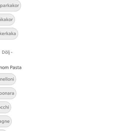
parkakor
kakor
kerkaka
r 1 kommentarer
Dölj -
 inom Pasta
nelloni
bonara
cchi
agne