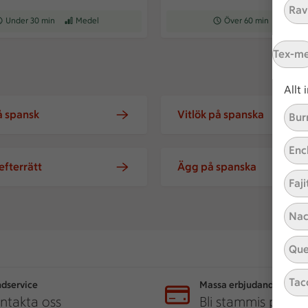
Ravi
ceptet tar Under 30 min att tillaga
Under 30 min
Receptet har Medel svårighetsgrad
Medel
Receptet tar Över 60 min at
Över 60 min
Recepte
Med
Tex-m
Allt
 spansk
Vitlök på spanska
Bur
Enc
efterrätt
Ägg på spanska
Faji
Nac
Que
Tac
dservice
Massa erbjudanden
ntakta oss
Bli stammis på IC