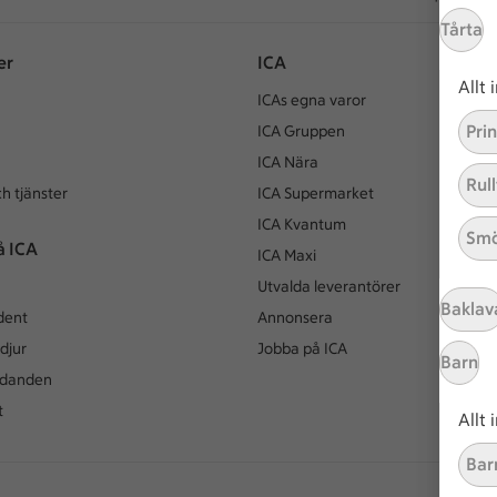
Tårta
er
ICA
Allt
ICAs egna varor
Pri
ICA Gruppen
ICA Nära
Rull
h tjänster
ICA Supermarket
ICA Kvantum
Smö
å ICA
ICA Maxi
Utvalda leverantörer
Baklav
dent
Annonsera
djur
Jobba på ICA
Barn
udanden
t
Allt
Bar