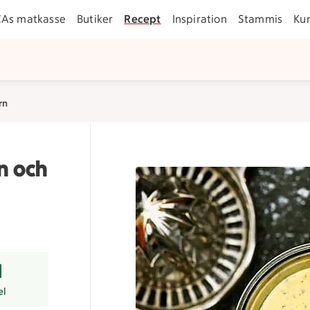
CAs matkasse
Butiker
Recept
Inspiration
Stammis
Ku
rn
n och
er
el