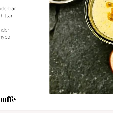
nderbar
hittar
under
 nypa