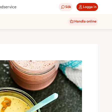
ndservice
Sök
Logga in
Handla online