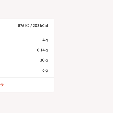
876 KJ / 203 kCal
4 g
0.14 g
30 g
6 g