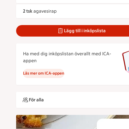
2 tsk
agavesirap
Lägg till i inköpslista
Ha med dig inköpslistan överallt med ICA-
appen
Läs mer om ICA-appen
För alla