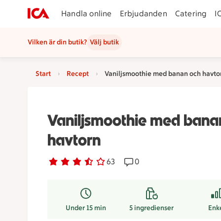
Handla online
Erbjudanden
Catering
I
Vilken är din butik?
Välj butik
Start
Recept
Vaniljsmoothie med banan och havto
Vaniljsmoothie med bana
havtorn
Betyg 3.3 av 5.
63 personer har röstat
63
Receptet har 0 kommentar
0
Under 15 min
5
ingredienser
Enk