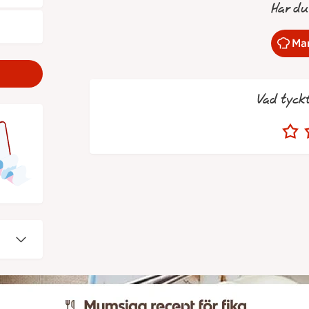
Har du
Mar
Vad tyck