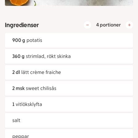
Ingredienser
4 portioner
900 g
potatis
360 g
strimlad, rökt skinka
2 dl
lätt crème fraiche
2 msk
sweet chilisås
1
vitlöksklyfta
salt
peppar