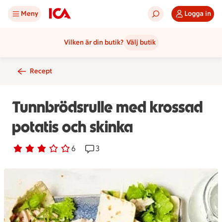
Meny
Logga in
Vilken är din butik?
Välj butik
Recept
Tunnbrödsrulle med krossad
potatis och skinka
Betyg 3 av 5.
6 personer har röstat
6
Receptet har 3 kommentarer
3