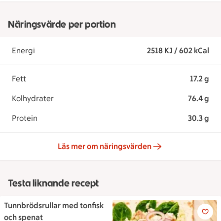
Näringsvärde per portion
Energi
2518 KJ / 602 kCal
Fett
17.2 g
Kolhydrater
76.4 g
Protein
30.3 g
Läs mer om näringsvärden
Testa liknande recept
Tunnbrödsrullar med tonfisk
Tunnbrödsrullar med tonfisk o
och spenat