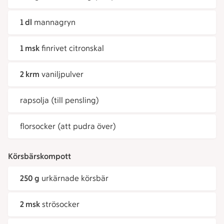
1 dl
mannagryn
1 msk
finrivet citronskal
2 krm
vaniljpulver
rapsolja (till pensling)
florsocker (att pudra över)
Körsbärskompott
250 g
urkärnade körsbär
2 msk
strösocker