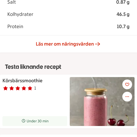
Salt
0.87 g
Kolhydrater
46.5 g
Protein
10.7 g
Läs mer om näringsvärden
Testa liknande recept
Körsbärssmoothie
En smoothie i en burk med su
1
Betyg 5 av 5.
1 personer har röstat
Receptet tar Under 30 min att tillaga
Under 30 min