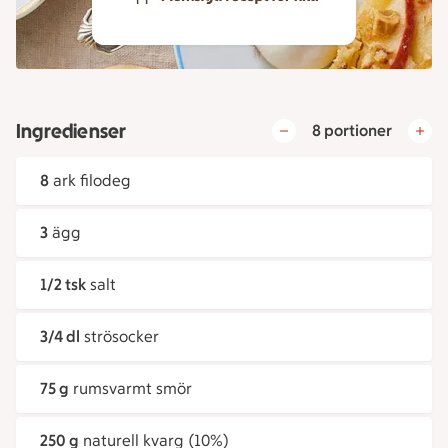
Ingredienser
8 portioner
8
ark filodeg
3
ägg
1/2 tsk
salt
3/4 dl
strösocker
75 g
rumsvarmt smör
250 g
naturell kvarg (10%)