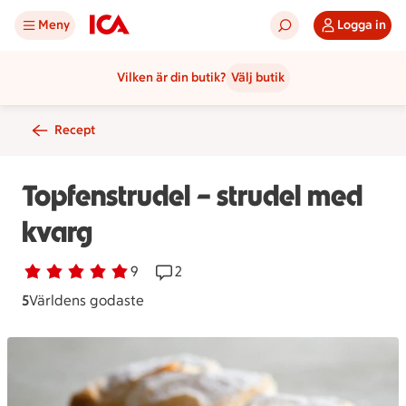
Meny
Logga in
Vilken är din butik?
Välj butik
Recept
Topfenstrudel – strudel med
kvarg
Betyg 5 av 5.
9 personer har röstat
9
Receptet har 2 kommentarer
2
5
Världens godaste