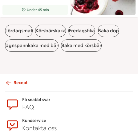
Receptet tar Under 45 min att tillaga
Under 45 min
Lördagsmat
Körsbärskaka
Fredagsfika
Baka dop
Ugnspannkaka med bär
Baka med körsbär
Recept
Sidfot
Få snabbt svar
FAQ
Kundservice
Kontakta oss