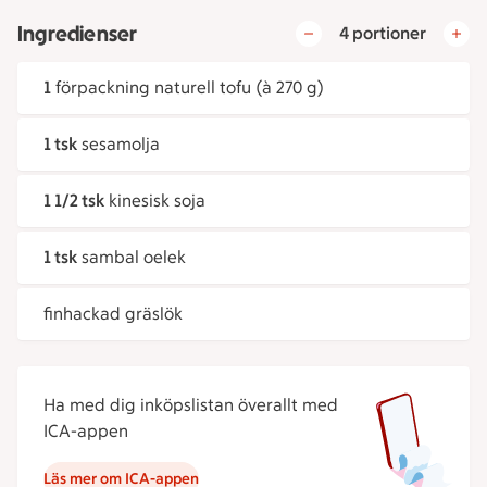
Ingredienser
4 portioner
1
förpackning naturell tofu (à 270 g)
1 tsk
sesamolja
1 1/2 tsk
kinesisk soja
1 tsk
sambal oelek
finhackad gräslök
Ha med dig inköpslistan överallt med
ICA-appen
Läs mer om ICA-appen