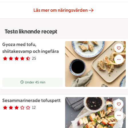
Läs mer om näringsvärden
Testa liknande recept
Gyoza med tofu,
Gyoza med tofu, shiitakesvam
shiitakesvamp och ingefära
25
Betyg 4.7 av 5.
25 personer har röstat
Receptet tar Under 45 min att tillaga
Under 45 min
Sesammarinerade tofuspett
Sesammarinerade tofuspett
12
Betyg 2.9 av 5.
12 personer har röstat