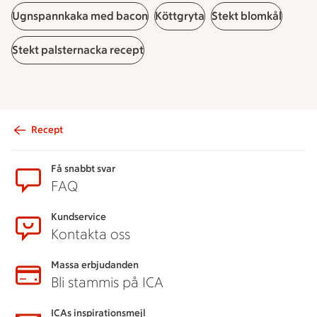
Ugnspannkaka med bacon
Köttgryta
Stekt blomkål
Stekt palsternacka recept
Recept
Sidfot
Få snabbt svar
FAQ
Kundservice
Kontakta oss
Massa erbjudanden
Bli stammis på ICA
ICAs inspirationsmejl