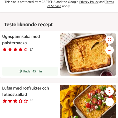
This site is protected by reCAPTCHA and the Google
Privacy Policy
and
Terms
of Service
apply.
Testa liknande recept
Ugnspannkaka med
Porslinsform med ugnspannkaka
palsternacka
17
Betyg 4 av 5.
17 personer har röstat
Receptet tar Under 45 min att tillaga
Under 45 min
Lufsa med rotfrukter och
Lufsa med rotfrukter och fetao
fetaostsallad
35
Betyg 2.8 av 5.
35 personer har röstat