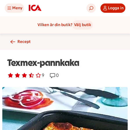
Meny
Logga in
Vilken är din butik?
Välj butik
Recept
Texmex-pannkaka
Betyg 3.2 av 5.
9 personer har röstat
9
Receptet har 0 kommentarer
0