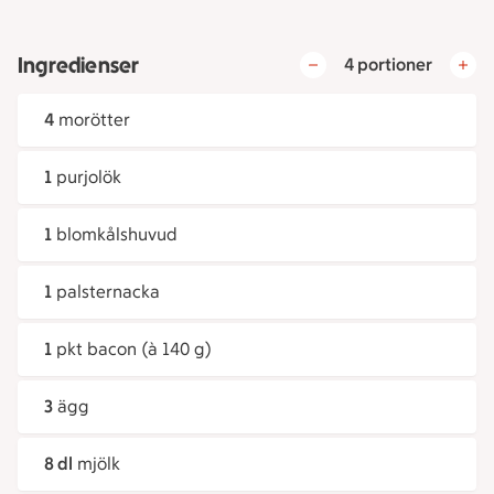
Ingredienser
4 portioner
4
morötter
1
purjolök
1
blomkålshuvud
1
palsternacka
1
pkt bacon (à 140 g)
3
ägg
8 dl
mjölk