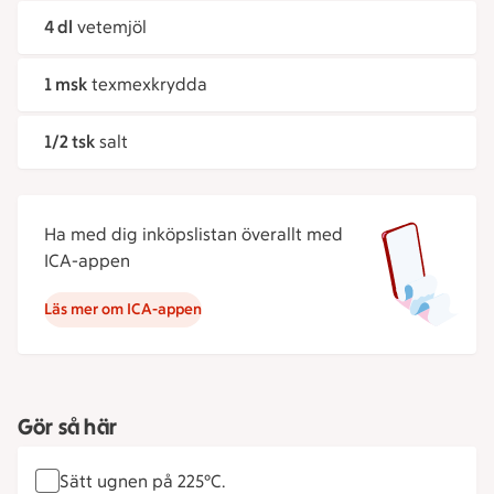
4 dl
vetemjöl
1 msk
texmexkrydda
1/2 tsk
salt
Ha med dig inköpslistan överallt med
ICA-appen
Läs mer om ICA-appen
Gör så här
Sätt ugnen på 225°C.