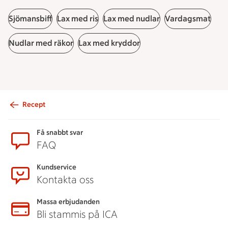
Sjömansbiff
Lax med ris
Lax med nudlar
Vardagsmat
Nudlar med räkor
Lax med kryddor
Recept
Sidfot
Få snabbt svar
FAQ
Kundservice
Kontakta oss
Massa erbjudanden
Bli stammis på ICA