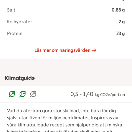
Salt
0.88 g
Kolhydrater
2 g
Protein
23 g
Läs mer om näringsvärden
Klimatguide
0,5 - 1,40
kg CO2e/portion
Vad du äter kan göra stor skillnad, inte bara för dig
själv, utan även för miljön och klimatet. Inspireras av
våra klimatguidade recept som hjälper dig att minska
klimatpåverkan – utan att för den skull minska på