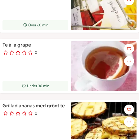
Receptet tar Över 60 min att tillaga
Över 60 min
Te à la grape
Te à la grape
0
0 personer har röstat
Receptet tar Under 30 min att tillaga
Under 30 min
Grillad ananas med grönt te
Grillad ananas med grönt te
0
0 personer har röstat