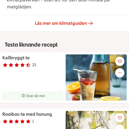
matglädjen.
Läs mer om klimatguiden
Testa liknande recept
Kallbryggt te
Kallbryggt te
25
Betyg 4.2 av 5.
25 personer har röstat
Receptet tar Över 60 min att tillaga
Över 60 min
Rooibos-te med honung
Rooibos-te med honung
1
Betyg 5 av 5.
1 personer har röstat