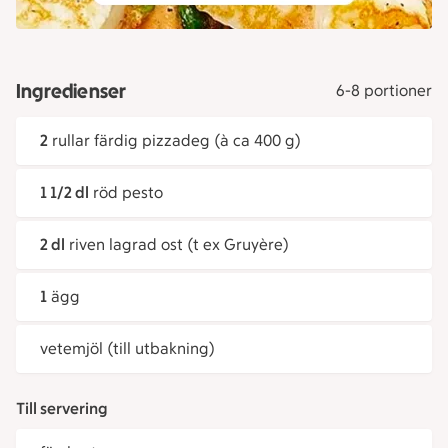
Ingredienser
6-8 portioner
2
rullar färdig pizzadeg (à ca 400 g)
1 1/2 dl
röd pesto
2 dl
riven lagrad ost (t ex Gruyère)
1
ägg
vetemjöl (till utbakning)
Till servering