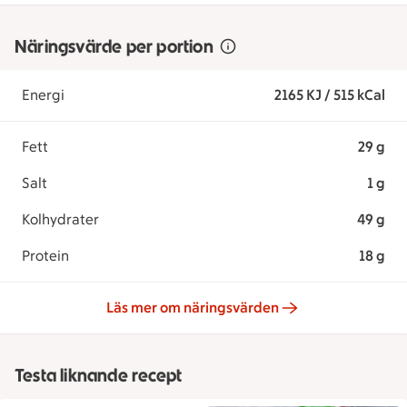
Näringsvärde per portion
Energi
2165 KJ / 515 kCal
Fett
29 g
Salt
1 g
Kolhydrater
49 g
Protein
18 g
Läs mer om näringsvärden
Testa liknande recept