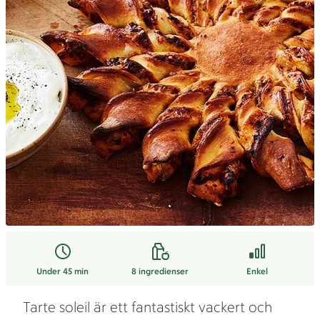
Under 45 min
8
ingredienser
Enkel
Tarte soleil är ett fantastiskt vackert och