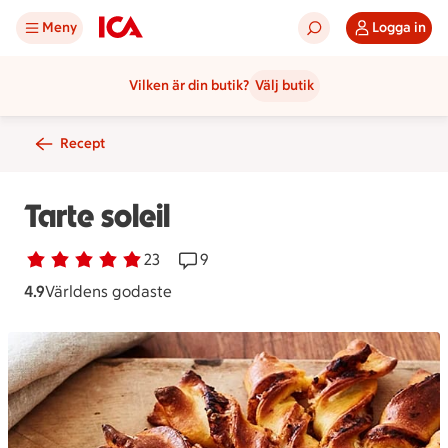
Meny
Logga in
Vilken är din butik?
Välj butik
Recept
Tarte soleil
Betyg 4.9 av 5.
23 personer har röstat
23
Receptet har 9 kommentarer
9
4.9
Världens godaste