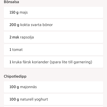
Bönsalsa
150 g
majs
200 g
kokta svarta bönor
2 msk
rapsolja
1
tomat
1
kruka färsk koriander (spara lite till garnering)
Chipotledipp
100 g
majonnäs
100 g
naturell yoghurt