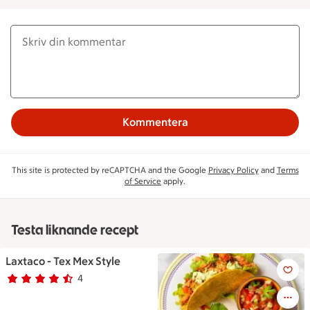
Kommentera
This site is protected by reCAPTCHA and the Google
Privacy Policy
and
Terms
of Service
apply.
Testa liknande recept
Laxtaco - Tex Mex Style
Laxtaco - Tex Mex Style
4
Betyg 4.5 av 5.
4 personer har röstat