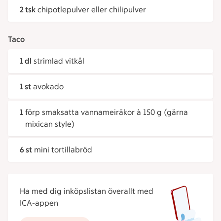
2 tsk
chipotlepulver eller chilipulver
Taco
1 dl
strimlad vitkål
1 st
avokado
1
förp smaksatta vannameiräkor à 150 g (gärna
mixican style)
6 st
mini tortillabröd
Ha med dig inköpslistan överallt med
ICA-appen