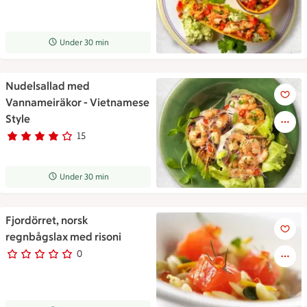
Receptet tar Under 30 min att tillaga
Under 30 min
Nudelsallad med
Nudelsallad med Vannameiräk
Vannameiräkor - Vietnamese
Style
15
Betyg 4 av 5.
15 personer har röstat
Receptet tar Under 30 min att tillaga
Under 30 min
Fjordörret, norsk
Fjordörret, norsk regnbågslax
regnbågslax med risoni
0
0 personer har röstat