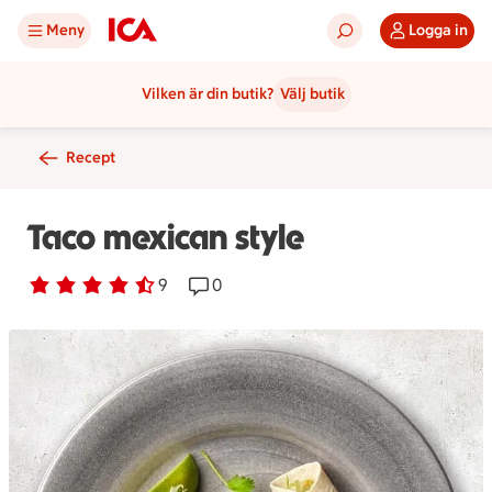
Meny
Logga in
Vilken är din butik?
Välj butik
Recept
Taco mexican style
Betyg 4.6 av 5.
9 personer har röstat
9
Receptet har 0 kommentarer
0