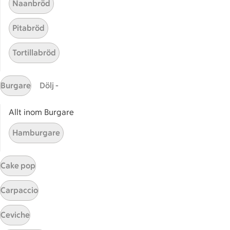
Naanbröd
Utvalda leverantörer
Annonsera
Pitabröd
Jobba på ICA
Tortillabröd
Hållbarhet
ICA Stiftelsen
Burgare
Dölj -
En god morgondag
Allt inom Burgare
Kundservice
Hamburgare
Reklamera
Återkallelser
Cake pop
Spärra eller beställ nytt ICA-kort
Behandling av personuppgifter
Carpaccio
Hantera cookies
Ceviche