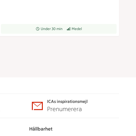
Receptet tar Under 30 min att tillaga
Under 30 min
Receptet har Medel svårighetsgrad
Medel
ICAs inspirationsmejl
A
Prenumerera
Hållbarhet