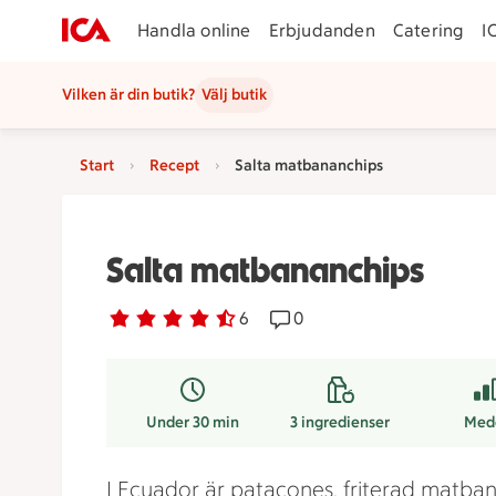
Handla online
Erbjudanden
Catering
I
Vilken är din butik?
Välj butik
Start
Recept
Salta matbananchips
Salta matbananchips
Betyg 4.5 av 5.
6 personer har röstat
6
Receptet har 0 kommentare
0
Under 30 min
3
ingredienser
Med
I Ecuador är patacones, friterad matban