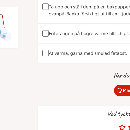
Ta upp och ställ dem på en bakpapper
ovanpå. Banka försiktigt ut till cm-tjoc
Fritera igen på högre värme tills chips
Ät varma, gärna med smulad fetaost.
Har du
Mar
Vad tyck