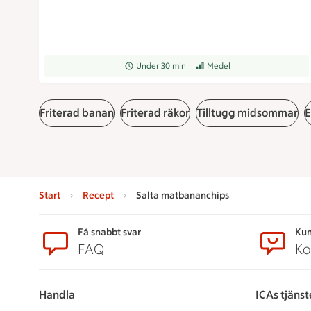
Receptet tar Under 30 min att tillaga
Under 30 min
Receptet har Medel svårighets
Medel
Friterad banan
Friterad räkor
Tilltugg midsommar
E
Start
Recept
Salta matbananchips
Sidfot
Få snabbt svar
Kun
FAQ
Ko
Handla
ICAs tjänst