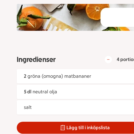
Ingredienser
4 portio
2
gröna (omogna) matbananer
5 dl
neutral olja
salt
Lägg till i inköpslista