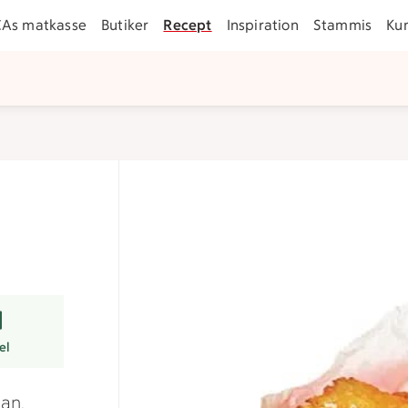
CAs matkasse
Butiker
Recept
Inspiration
Stammis
Ku
r
el
an,