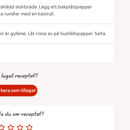
sklädd skärbräda. Lägg ett bakplåtspapper
ka rundlar med en kastrull.
en är gyllene. Låt rinna av på hushållspapper. Salta.
 lagat receptet?
kera som tillagat
te du om receptet?