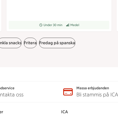
grad
Receptet tar Under 30 min att tillaga
Under 30 min
Receptet har Medel svårighetsgrad
Medel
nkla snacks
Fritera
Fredag på spanska
dservice
Massa erbjudanden
ntakta oss
Bli stammis på IC
er
ICA