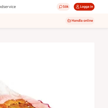
ndservice
Sök
Logga in
Handla online