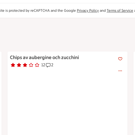
site is protected by reCAPTCHA and the Google
Privacy Policy
and
Terms of Service
a
Chips av aubergine och zucchini
Chips av aubergine och zucchini
12
2
Betyg 3 av 5.
12 personer har röstat
Receptet har 2 kommentarer