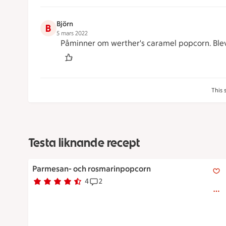
Björn
B
5 mars 2022
Påminner om werther's caramel popcorn. Blev
This 
Testa liknande recept
Parmesan- och rosmarinpopcorn
Parmesan- och rosmarinpopcorn
4
2
Betyg 4.3 av 5.
4 personer har röstat
Receptet har 2 kommentarer