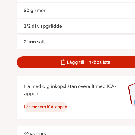
50 g
smör
1/2 dl
vispgrädde
2 krm
salt
Lägg till i inköpslista
Ha med dig inköpslistan överallt med ICA-
appen
Läs mer om ICA-appen
För alla