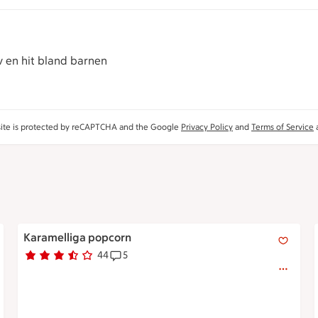
 en hit bland barnen
site is protected by reCAPTCHA and the Google
Privacy Policy
and
Terms of Service
a
Karamelliga popcorn
Karamelliga popcorn
44
5
Betyg 3.4 av 5.
44 personer har röstat
Receptet har 5 kommentarer