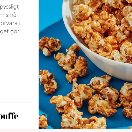
pyssligt
om små.
örvara i
uget gör