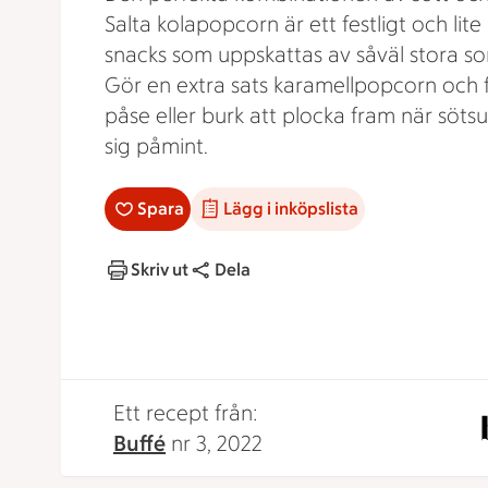
Salta kolapopcorn är ett festligt och lite 
snacks som uppskattas av såväl stora s
Gör en extra sats karamellpopcorn och f
påse eller burk att plocka fram när söts
sig påmint.
Spara
Lägg i inköpslista
Skriv ut
Dela
Ett recept från:
Buffé
nr 3, 2022