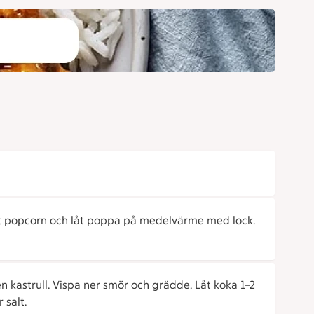
lsätt popcorn och låt poppa på medelvärme med lock.
en kastrull. Vispa ner smör och grädde. Låt koka 1–2
 salt.