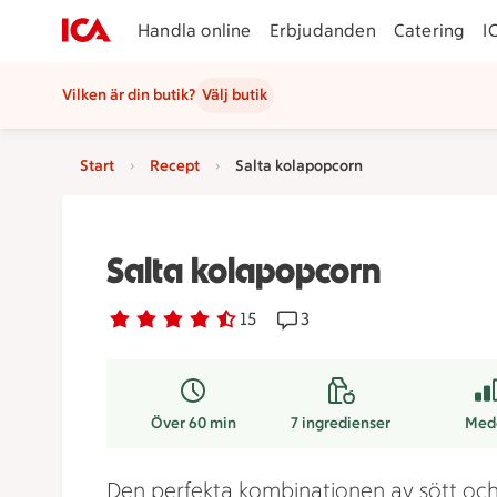
Handla online
Erbjudanden
Catering
I
Vilken är din butik?
Välj butik
Start
Recept
Salta kolapopcorn
Salta kolapopcorn
Betyg 4.7 av 5.
15 personer har röstat
15
Receptet har 3 kommentar
3
Över 60 min
7
ingredienser
Med
Den perfekta kombinationen av sött och 