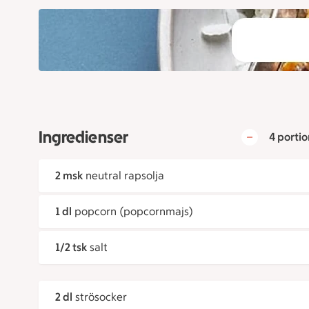
Ingredienser
4 portio
2 msk
neutral rapsolja
1 dl
popcorn (popcornmajs)
1/2 tsk
salt
2 dl
strösocker