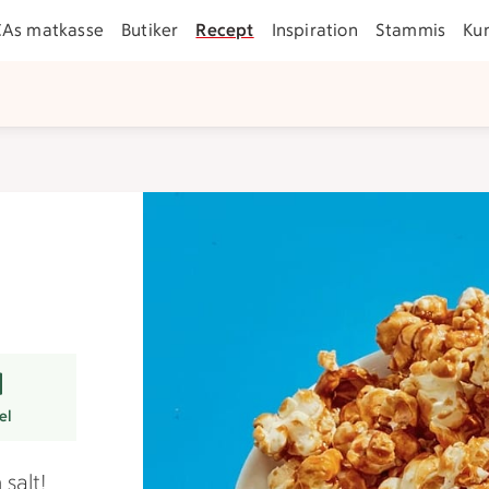
CAs matkasse
Butiker
Recept
Inspiration
Stammis
Ku
er
el
salt!