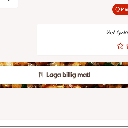
Mar
Vad tyck