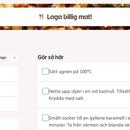
Gör så här
ner
Sätt ugnen på 100°C.
Hetta upp oljan i en vid kastrull. Til
Krydda med salt.
Smält socker till en gyllene karamell i 
minuter. Ta från värmen och blanda ner