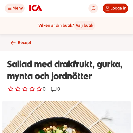
Meny
Logga in
Vilken är din butik?
Välj butik
Recept
Sallad med drakfrukt, gurka,
mynta och jordnötter
0 personer har röstat
0
Receptet har 0 kommentarer
0