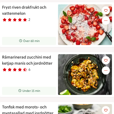
Fryst riven drakfrukt och
Fryst riven drakfrukt och vat
vattenmelon
2
Betyg 5 av 5.
2 personer har röstat
Receptet tar Över 60 min att tillaga
Över 60 min
Råmarinerad zucchini med
Råmarinerad zucchini med ket
ketjap manis och jordnötter
6
Betyg 4.2 av 5.
6 personer har röstat
Receptet tar Under 15 min att tillaga
Under 15 min
Tonfisk med morots- och
Tonfisk med morots- och mynt
myntasallad med jordnötter