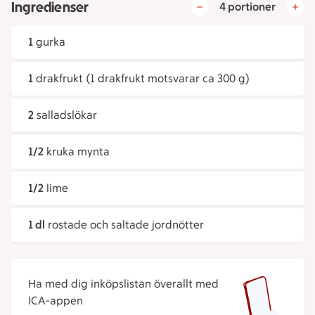
Ingredienser
4 portioner
1
gurka
1
drakfrukt (1 drakfrukt motsvarar ca 300 g)
2
salladslökar
1/2
kruka mynta
1/2
lime
1 dl
rostade och saltade jordnötter
Ha med dig inköpslistan överallt med
ICA-appen