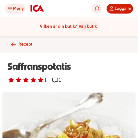
Meny
Logga in
Vilken är din butik?
Välj butik
Recept
Saffranspotatis
Betyg 5 av 5.
1 personer har röstat
1
Receptet har 1 kommentarer
1