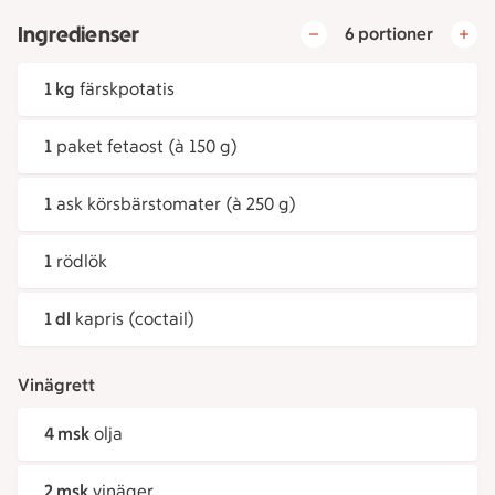
Ingredienser
6 portioner
1 kg
färskpotatis
1
paket fetaost (à 150 g)
1
ask körsbärstomater (à 250 g)
1
rödlök
1 dl
kapris (coctail)
Vinägrett
4 msk
olja
2 msk
vinäger