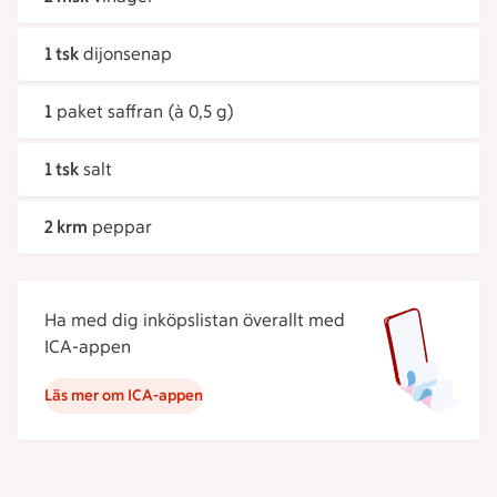
1 tsk
dijonsenap
1
paket saffran (à 0,5 g)
1 tsk
salt
2 krm
peppar
Ha med dig inköpslistan överallt med
ICA-appen
Läs mer om ICA-appen