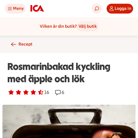
Meny
Logga in
Vilken är din butik?
Välj butik
Recept
Rosmarinbakad kyckling
med äpple och lök
Betyg 4.4 av 5.
16 personer har röstat
16
Receptet har 6 kommentarer
6