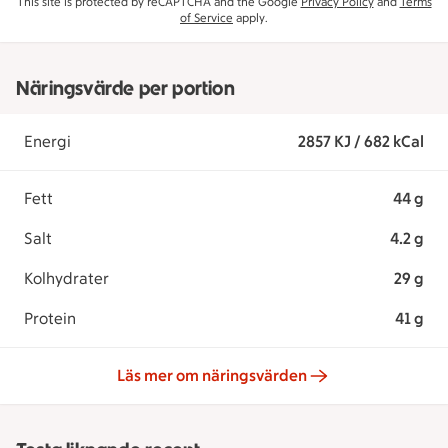
This site is protected by reCAPTCHA and the Google
Privacy Policy
and
Terms
of Service
apply.
Näringsvärde per portion
Energi
2857 KJ / 682 kCal
Fett
44 g
Salt
4.2 g
Kolhydrater
29 g
Protein
41 g
Läs mer om näringsvärden