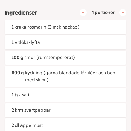
Ingredienser
4 portioner
1 kruka
rosmarin (3 msk hackad)
1
vitlöksklyfta
100 g
smör (rumstempererat)
800 g
kyckling (gärna blandade lårfiléer och ben
med skinn)
1 tsk
salt
2 krm
svartpeppar
2 dl
äppelmust