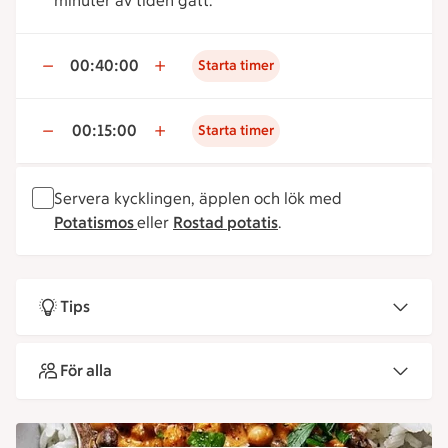
minuter av tiden gått.
00:40:00
Starta timer
00:15:00
Starta timer
Servera kycklingen, äpplen och lök med
Potatismos
eller
Rostad potatis
.
Tips
För alla