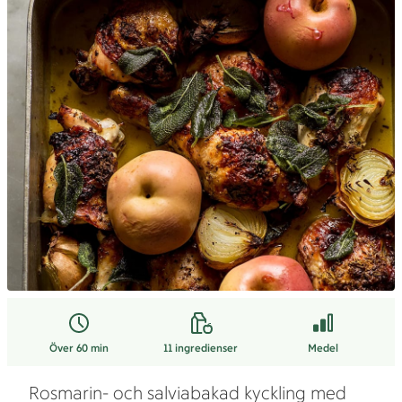
Över 60 min
11
ingredienser
Medel
Rosmarin- och salviabakad kyckling med