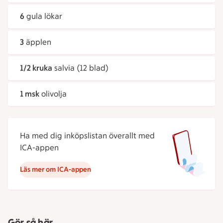
6
gula lökar
3
äpplen
1/2 kruka
salvia (12 blad)
1 msk
olivolja
Ha med dig inköpslistan överallt med
ICA-appen
Läs mer om ICA-appen
Gör så här