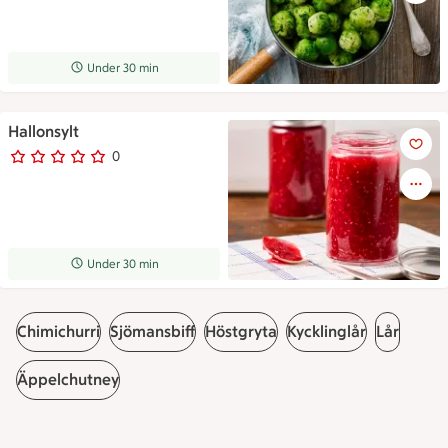
Receptet tar Under 30 min att tillaga
Under 30 min
Hallonsylt
Två glasburkar med hallonsylt
0
0 personer har röstat
Receptet tar Under 30 min att tillaga
Under 30 min
Chimichurri
Sjömansbiff
Höstgryta
Kycklinglår
Lår
Äppelchutney