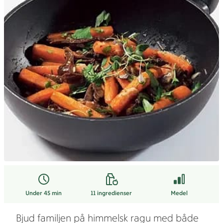
Under 45 min
11
ingredienser
Medel
Bjud familjen på himmelsk ragu med både