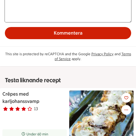
Kommentera
This site is protected by reCAPTCHA and the Google
Privacy Policy
and
Terms
of Service
apply.
Testa liknande recept
Crêpes med
Crêpes med karljohanssvamp
karljohanssvamp
13
Betyg 3.8 av 5.
13 personer har röstat
Receptet tar Under 60 min att tillaga
Under 60 min