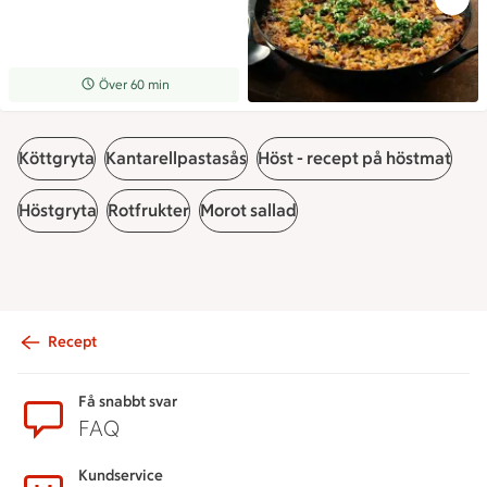
Receptet tar Över 60 min att tillaga
Över 60 min
Köttgryta
Kantarellpastasås
Höst - recept på höstmat
Höstgryta
Rotfrukter
Morot sallad
Recept
Sidfot
Få snabbt svar
FAQ
Kundservice