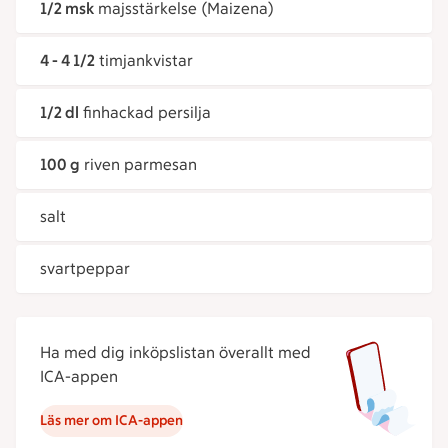
1/2 msk
majsstärkelse (Maizena)
4 - 4 1/2
timjankvistar
1/2 dl
finhackad persilja
100 g
riven parmesan
salt
svartpeppar
Ha med dig inköpslistan överallt med
ICA-appen
Läs mer om ICA-appen