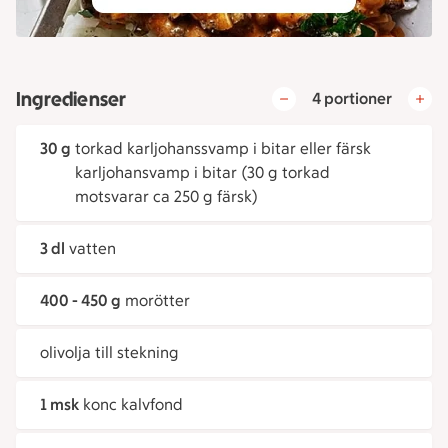
Ingredienser
4 portioner
30 g
torkad karljohanssvamp i bitar eller färsk
karljohansvamp i bitar (30 g torkad
motsvarar ca 250 g färsk)
3 dl
vatten
400 - 450 g
morötter
olivolja till stekning
1 msk
konc kalvfond