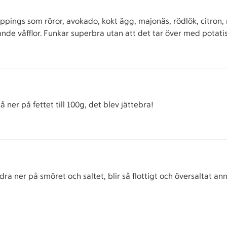
pings som röror, avokado, kokt ägg, majonäs, rödlök, citron, 
nde våfflor. Funkar superbra utan att det tar över med potatiss
er på fettet till 100g, det blev jättebra!
a ner på smöret och saltet, blir så flottigt och översaltat ann