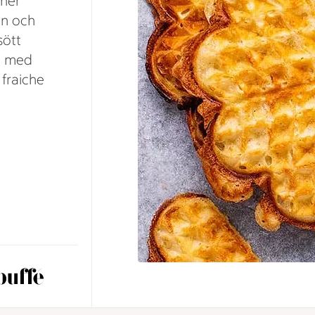
 ner
en och
sött
gt med
fraiche