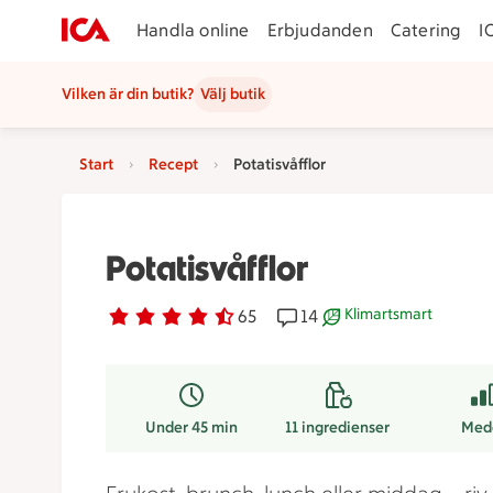
Handla online
Erbjudanden
Catering
I
Vilken är din butik?
Välj butik
Start
Recept
Potatisvåfflor
Potatisvåfflor
Klimartsmart
Betyg 4.3 av 5.
65 personer har röstat
65
Receptet har 14 kommenta
14
Receptet är ett klimar
Under 45 min
11
ingredienser
Med