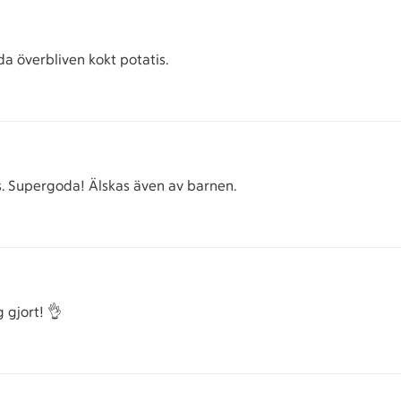
da överbliven kokt potatis.
s. Supergoda! Älskas även av barnen.
 gjort! 👌