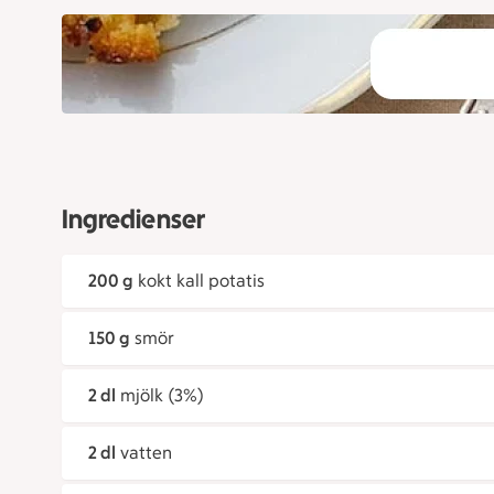
Ingredienser
200 g
kokt kall potatis
150 g
smör
2 dl
mjölk (3%)
2 dl
vatten