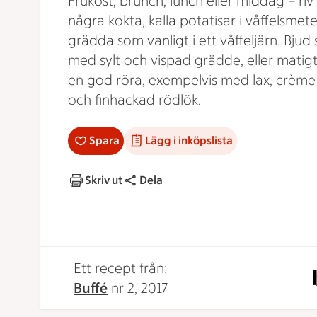
Frukost, brunch, lunch eller middag – riv
några kokta, kalla potatisar i våffelsmet
grädda som vanligt i ett våffeljärn. Bjud 
med sylt och vispad grädde, eller mati
en god röra, exempelvis med lax, crème 
och finhackad rödlök.
Spara
Lägg i inköpslista
Skriv ut
Dela
Ett recept från:
Buffé
nr 2, 2017