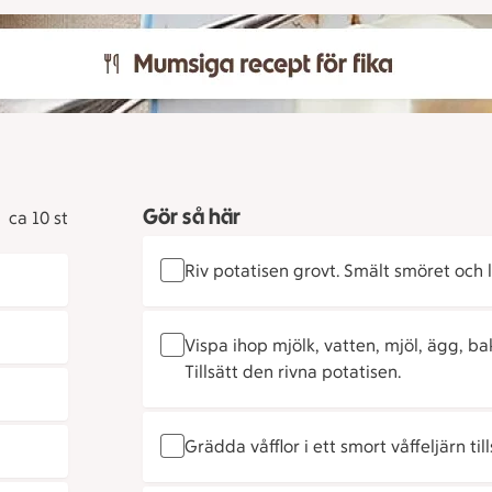
Gör så här
ca 10 st
Riv potatisen grovt. Smält smöret och l
Vispa ihop mjölk, vatten, mjöl, ägg, bak
Tillsätt den rivna potatisen.
Grädda våfflor i ett smort våffeljärn tills