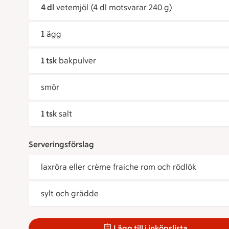
4 dl
vetemjöl (4 dl motsvarar 240 g)
1
ägg
1 tsk
bakpulver
smör
1 tsk
salt
Serveringsförslag
laxröra eller crème fraiche rom och rödlök
sylt och grädde
Lägg till i inköpslista