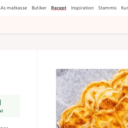
CAs matkasse
Butiker
Recept
Inspiration
Stammis
Ku
rer
tsmart val.
el