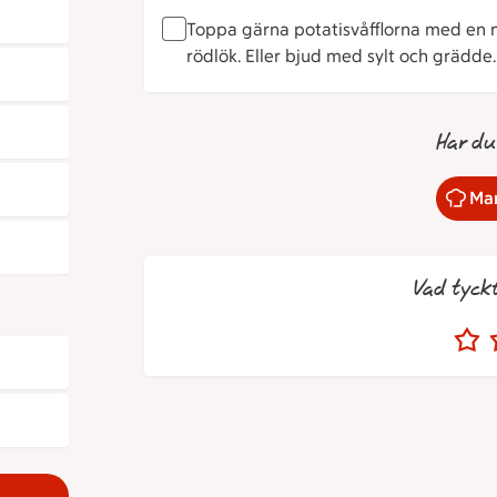
Toppa gärna potatisvåfflorna med en ma
rödlök. Eller bjud med sylt och grädde.
Har du
Mar
Vad tyck