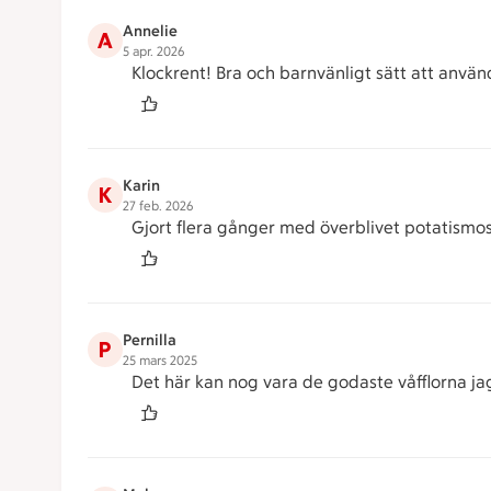
Annelie
A
5 apr. 2026
Klockrent! Bra och barnvänligt sätt att använ
Karin
K
27 feb. 2026
Gjort flera gånger med överblivet potatismo
Pernilla
P
25 mars 2025
Det här kan nog vara de godaste våfflorna jag