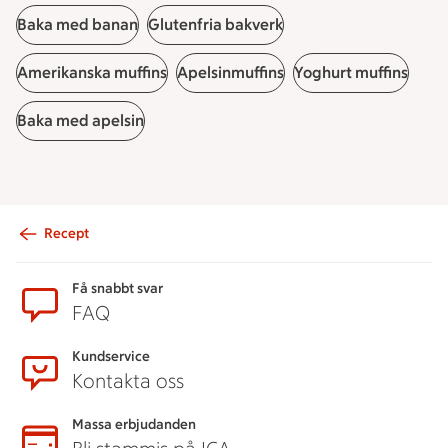
Baka med banan
Glutenfria bakverk
Amerikanska muffins
Apelsinmuffins
Yoghurt muffins
Baka med apelsin
Recept
Sidfot
Få snabbt svar
FAQ
Kundservice
Kontakta oss
Massa erbjudanden