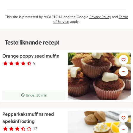
This site is protected by reCAPTCHA and the Google
Privacy Policy
and
Terms
of Service
apply.
Testa liknande recept
Orange poppy seed muffin
Orange poppy seed muffin
9
Betyg 4.6 av 5.
9 personer har röstat
Receptet tar Under 30 min att tillaga
Under 30 min
Pepparkaksmuffins med
Pepparkaksmuffins med apelsi
apelsinfrosting
17
Betyg 3.5 av 5.
17 personer har röstat