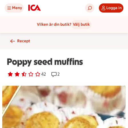
Meny
Logga in
Vilken är din butik?
Välj butik
Recept
Poppy seed muffins
Betyg 2.5 av 5.
42 personer har röstat
42
Receptet har 2 kommentarer
2