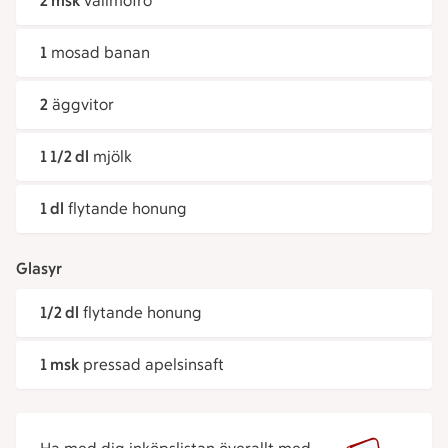
2 msk
vallmofrö
1
mosad banan
2
äggvitor
1 1/2 dl
mjölk
1 dl
flytande honung
Glasyr
1/2 dl
flytande honung
1 msk
pressad apelsinsaft