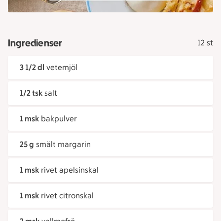
Ingredienser
12 st
3 1/2 dl
vetemjöl
1/2 tsk
salt
1 msk
bakpulver
25 g
smält margarin
1 msk
rivet apelsinskal
1 msk
rivet citronskal