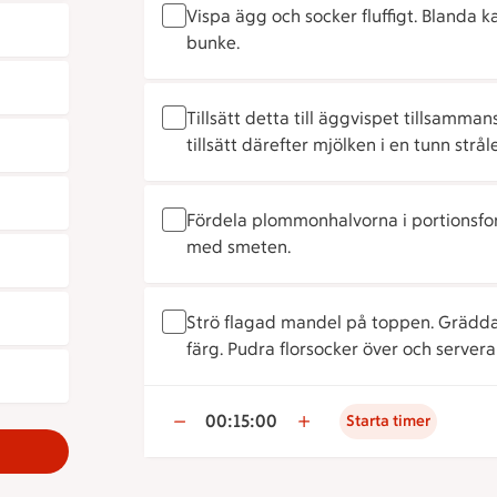
Vispa ägg och socker fluffigt. Blanda 
bunke.
Tillsätt detta till äggvispet tillsamm
tillsätt därefter mjölken i en tunn stråle
Fördela plommonhalvorna i portionsform
med smeten.
Strö flagad mandel på toppen. Grädda mi
färg. Pudra florsocker över och servera
00:15:00
Starta timer