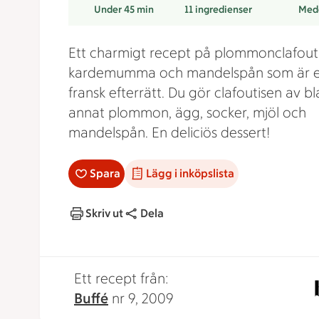
Under 45 min
11
ingredienser
Med
Ett charmigt recept på plommonclafout
kardemumma och mandelspån som är 
fransk efterrätt. Du gör clafoutisen av b
annat plommon, ägg, socker, mjöl och
mandelspån. En deliciös dessert!
Spara
Lägg i inköpslista
Skriv ut
Dela
Ett recept från:
Buffé
nr 9, 2009