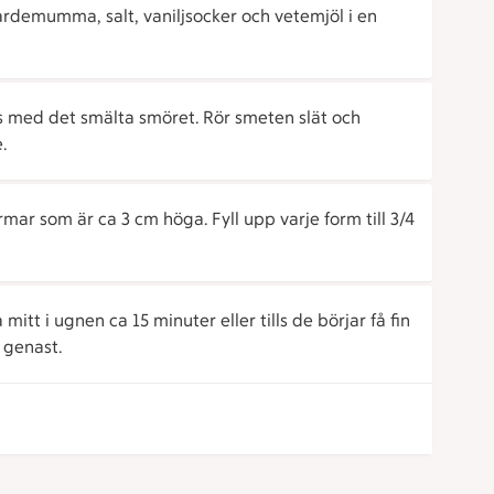
kardemumma, salt, vaniljsocker och vetemjöl i en
ans med det smälta smöret. Rör smeten slät och
.
ar som är ca 3 cm höga. Fyll upp varje form till 3/4
tt i ugnen ca 15 minuter eller tills de börjar få fin
 genast.