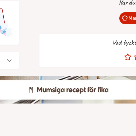
Har du
Mar
Vad tyck