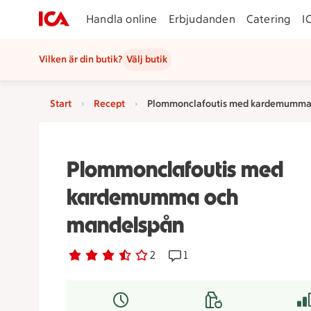
Handla online
Erbjudanden
Catering
I
Vilken är din butik?
Välj butik
Start
Recept
Plommonclafoutis med kardemumma
Plommonclafoutis med
kardemumma och
mandelspån
Betyg 3.5 av 5.
2 personer har röstat
2
Receptet har 1 kommentare
1