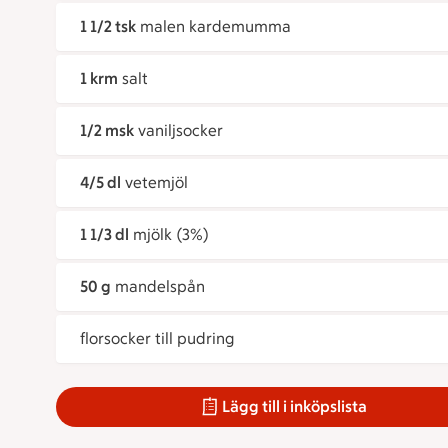
1 1/2 tsk
malen kardemumma
1 krm
salt
1/2 msk
vaniljsocker
4/5 dl
vetemjöl
1 1/3 dl
mjölk (3%)
50 g
mandelspån
florsocker till pudring
Lägg till i inköpslista