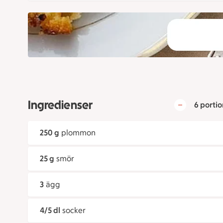
Ingredienser
6 portio
250 g
plommon
25 g
smör
3
ägg
4/5 dl
socker