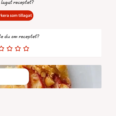
 lagat receptet?
kera som tillagat
te du om receptet?