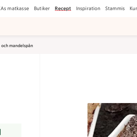
CAs matkasse
Butiker
Recept
Inspiration
Stammis
Ku
 och mandelspån
r