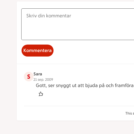
Kommentera
Sara
S
21 sep. 2009
Gott, ser snyggt ut att bjuda på och framförall
This 