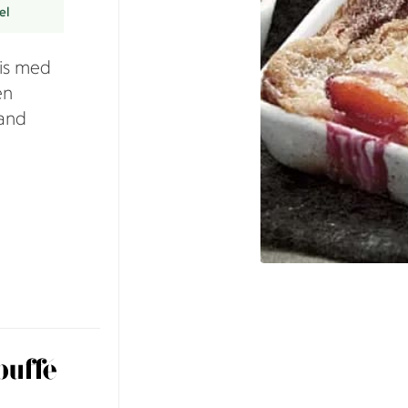
el
is med
en
land