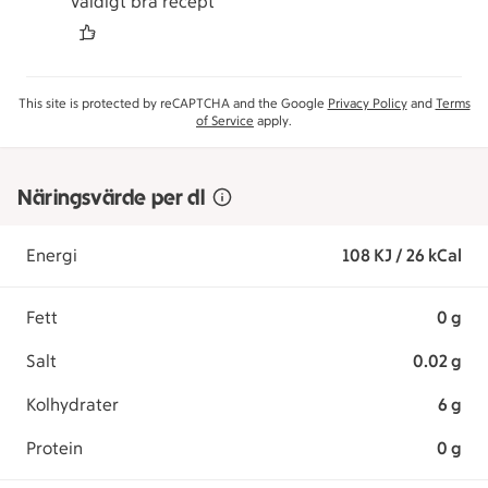
Väldigt bra recept
This site is protected by reCAPTCHA and the Google
Privacy Policy
and
Terms
of Service
apply.
Näringsvärde per dl
Energi
108 KJ / 26 kCal
Fett
0 g
Salt
0.02 g
Kolhydrater
6 g
Protein
0 g