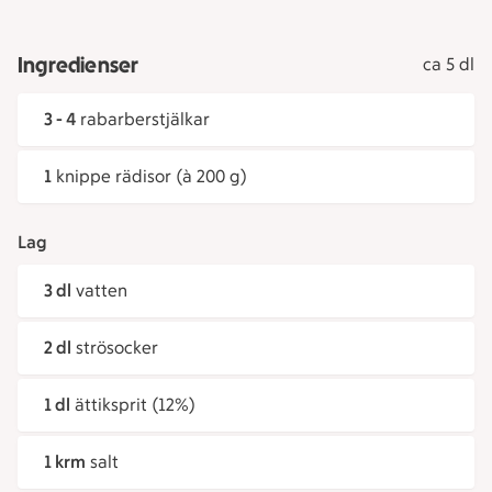
Ingredienser
ca 5 dl
3 - 4
rabarberstjälkar
1
knippe rädisor (à 200 g)
Lag
3 dl
vatten
2 dl
strösocker
1 dl
ättiksprit (12%)
1 krm
salt