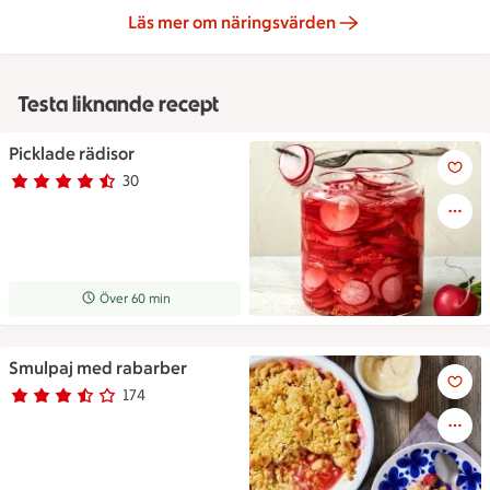
Läs mer om näringsvärden
Testa liknande recept
Picklade rädisor
Picklade rädisor
30
Betyg 4.3 av 5.
30 personer har röstat
Receptet tar Över 60 min att tillaga
Över 60 min
Smulpaj med rabarber
Rabarberpajen ligger i en pajf
174
Betyg 3.3 av 5.
174 personer har röstat