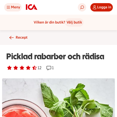
Meny
Logga in
Vilken är din butik?
Välj butik
Recept
Picklad rabarber och rädisa
Betyg 4.3 av 5.
12 personer har röstat
12
Receptet har 1 kommentarer
1