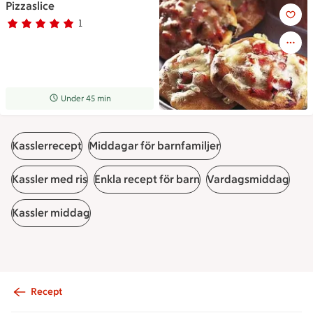
Pizzaslice
Pizzaslice
1
Betyg 5 av 5.
1 personer har röstat
Receptet tar Under 45 min att tillaga
Under 45 min
Kasslerrecept
Middagar för barnfamiljer
Kassler med ris
Enkla recept för barn
Vardagsmiddag
Kassler middag
Recept
Sidfot