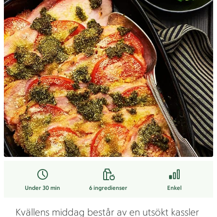
Under 30 min
6
ingredienser
Enkel
Kvällens middag består av en utsökt kassler