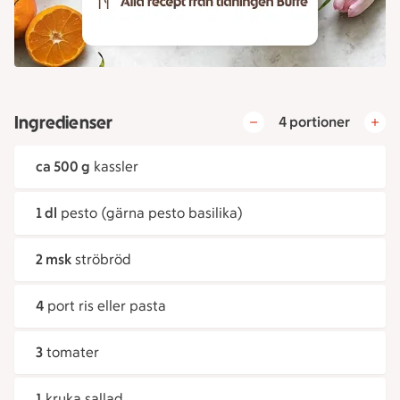
Ingredienser
4 portioner
ca 500 g
kassler
1 dl
pesto (gärna pesto basilika)
2 msk
ströbröd
4
port ris eller pasta
3
tomater
1
kruka sallad