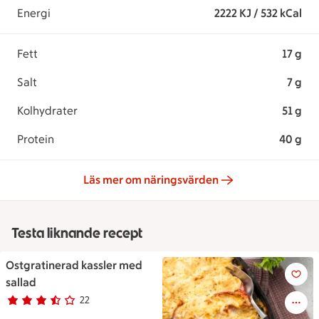
Energi
2222 KJ / 532 kCal
Fett
17 g
Salt
7 g
Kolhydrater
51 g
Protein
40 g
Läs mer om näringsvärden
Testa liknande recept
Ostgratinerad kassler med
Ostgratinerad kassler med sal
sallad
22
Betyg 3.4 av 5.
22 personer har röstat