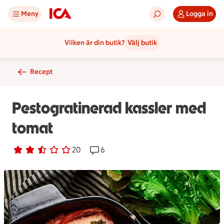
Meny
Logga in
Vilken är din butik?
Välj butik
Recept
Pestogratinerad kassler med
tomat
Betyg 2.7 av 5.
20 personer har röstat
20
Receptet har 6 kommentarer
6