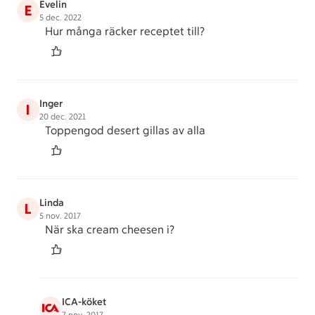
Evelin
E
5 dec. 2022
Hur många räcker receptet till?
Inger
I
20 dec. 2021
Toppengod desert gillas av alla
Linda
L
5 nov. 2017
När ska cream cheesen i?
ICA-köket