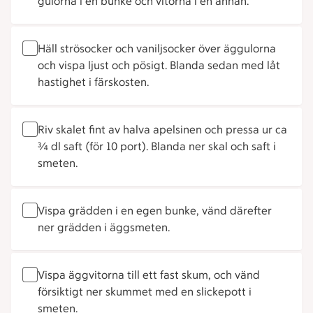
gulorna i en bunke och vitorna i en annan.
Häll strösocker och vaniljsocker över äggulorna
och vispa ljust och pösigt. Blanda sedan med låt
hastighet i färskosten.
Riv skalet fint av halva apelsinen och pressa ur ca
¾ dl saft (för 10 port). Blanda ner skal och saft i
smeten.
Vispa grädden i en egen bunke, vänd därefter
ner grädden i äggsmeten.
Vispa äggvitorna till ett fast skum, och vänd
försiktigt ner skummet med en slickepott i
smeten.