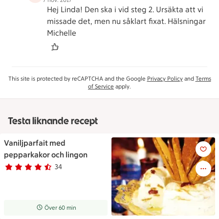
7 nov. 2017
Hej Linda! Den ska i vid steg 2. Ursäkta att vi
missade det, men nu såklart fixat. Hälsningar
Michelle
This site is protected by reCAPTCHA and the Google
Privacy Policy
and
Terms
of Service
apply.
Testa liknande recept
Vaniljparfait med
Vaniljparfait med pepparkakor
pepparkakor och lingon
34
Betyg 4.2 av 5.
34 personer har röstat
Receptet tar Över 60 min att tillaga
Över 60 min