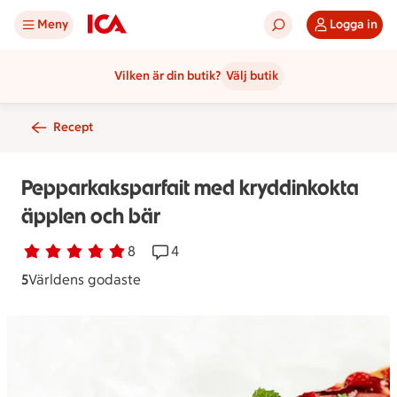
Meny
Logga in
Vilken är din butik?
Välj butik
Recept
Pepparkaksparfait med kryddinkokta
äpplen och bär
Betyg 5 av 5.
8 personer har röstat
8
Receptet har 4 kommentarer
4
5
Världens godaste