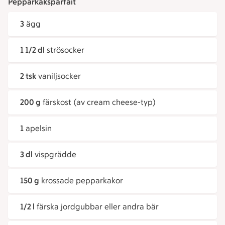
Pepparkaksparfait
3
ägg
1 1/2 dl
strösocker
2 tsk
vaniljsocker
200 g
färskost (av cream cheese-typ)
1
apelsin
3 dl
vispgrädde
150 g
krossade pepparkakor
1/2 l
färska jordgubbar eller andra bär