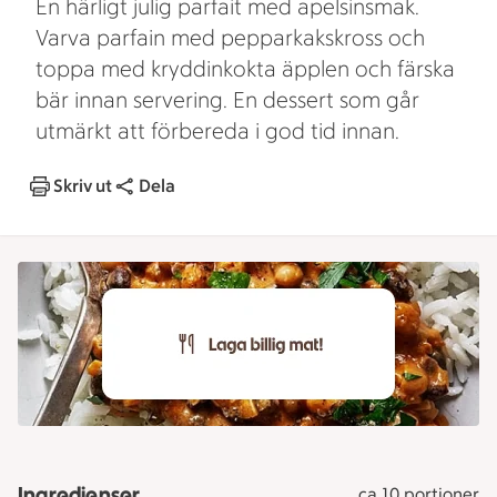
En härligt julig parfait med apelsinsmak.
Varva parfain med pepparkakskross och
toppa med kryddinkokta äpplen och färska
bär innan servering. En dessert som går
utmärkt att förbereda i god tid innan.
Skriv ut
Dela
Ingredienser
ca 10 portioner