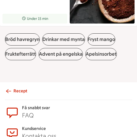
Receptet tar Under 15 min att tillaga
Under 15 min
Bröd havregryn
Drinkar med mynta
Fryst mango
Fruktefterrätt
Advent på engelska
Apelsinsorbet
Recept
Sidfot
Få snabbt svar
FAQ
Kundservice
Kontakta oss