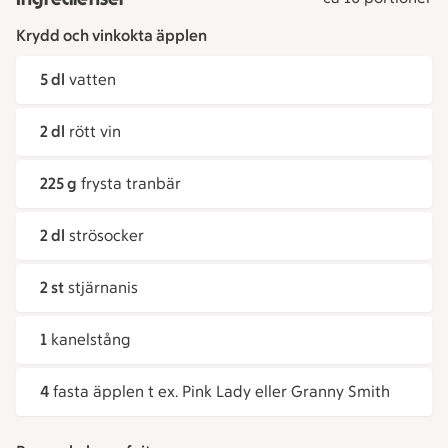
Krydd och vinkokta äpplen
5 dl
vatten
2 dl
rött vin
225 g
frysta tranbär
2 dl
strösocker
2 st
stjärnanis
1
kanelstång
4
fasta äpplen t ex. Pink Lady eller Granny Smith