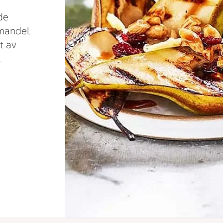
de
mandel.
t av
.