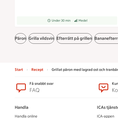
Receptet tar Under 30 min att tillaga
Under 30 min
Receptet har Medel svårighets
Medel
Päron
Grilla vildsvin
Efterrätt på grillen
Bananefterr
Start
Recept
Grillat päron med lagrad ost och tranb
Sidfot
Få snabbt svar
Kun
FAQ
Ko
Handla
ICAs tjänst
Handla online
ICA-appen