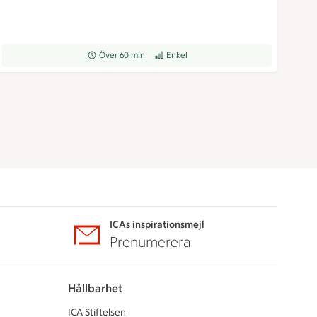
Receptet tar Över 60 min att tillaga
Över 60 min
Receptet har Enkel svårighetsgrad
Enkel
ICAs inspirationsmejl
A
Prenumerera
Hållbarhet
ICA Stiftelsen