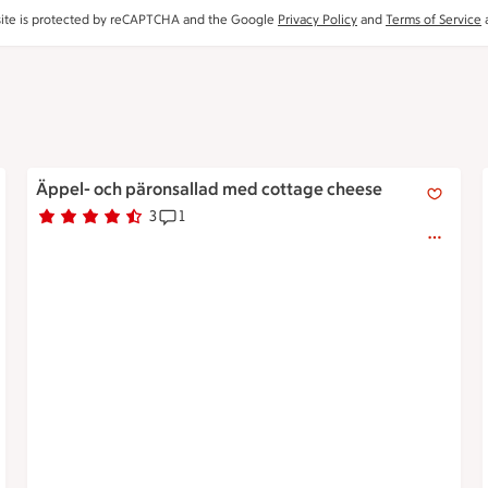
site is protected by reCAPTCHA and the Google
Privacy Policy
and
Terms of Service
a
Äppel- och päronsallad med cottage cheese
Äppel- och päronsallad med cottage cheese
3
1
Betyg 4.7 av 5.
3 personer har röstat
Receptet har 1 kommentarer