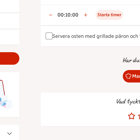
00:10:00
Starta timer
Servera osten med grillade päron och
Har du
Mar
Vad tyck