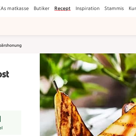
CAs matkasse
Butiker
Recept
Inspiration
Stammis
Ku
nbärshonung
ost
r
el