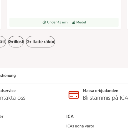
grad
Receptet tar Under 45 min att tillaga
Under 45 min
Receptet har Medel svårighetsgrad
Medel
ätt
Grillost
Grillade räkor
ärshonung
dservice
Massa erbjudanden
ntakta oss
Bli stammis på IC
er
ICA
ICAs egna varor