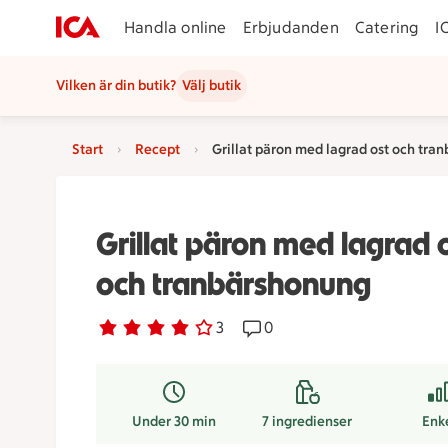
Handla online
Erbjudanden
Catering
I
Vilken är din butik?
Välj butik
Start
Recept
Grillat päron med lagrad ost och tra
Grillat päron med lagrad 
och tranbärshonung
Betyg 4 av 5.
3 personer har röstat
3
Receptet har 0 kommentare
0
Under 30 min
7
ingredienser
Enk