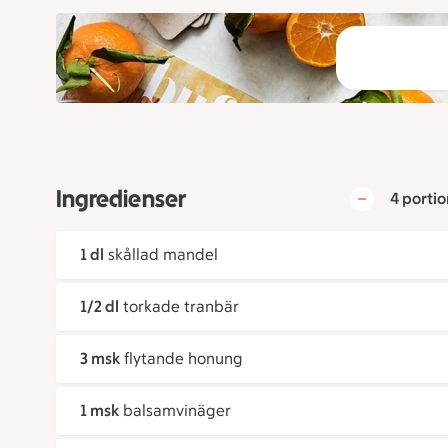
Ingredienser
4 portio
1 dl
skållad mandel
1/2 dl
torkade tranbär
3 msk
flytande honung
1 msk
balsamvinäger