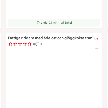
rad
Receptet tar Under 15 min att tillaga
Under 15 min
Receptet har Enkel svårighetsgrad
Enkel
Ett fat med stekt vörtbröd skurna i trekanter toppade med
Fattiga riddare med ädelost och glöggkokta tranbär
0
0
0 personer har röstat
Receptet har 0 kommentarer