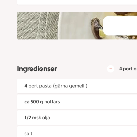
Ingredienser
4 portio
4
port pasta (gärna gemelli)
ca 500 g
nötfärs
1/2 msk
olja
salt