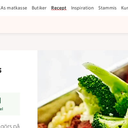
CAs matkasse
Butiker
Recept
Inspiration
Stammis
Ku
s
rer
el
n görs på