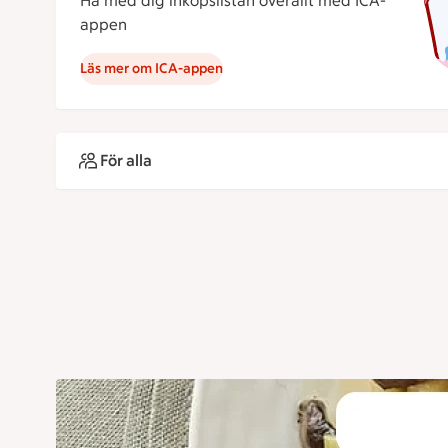
Ha med dig inköpslistan överallt med ICA-
appen
Läs mer om ICA-appen
För alla