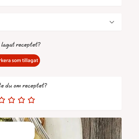
 lagat receptet?
kera som tillagat
te du om receptet?