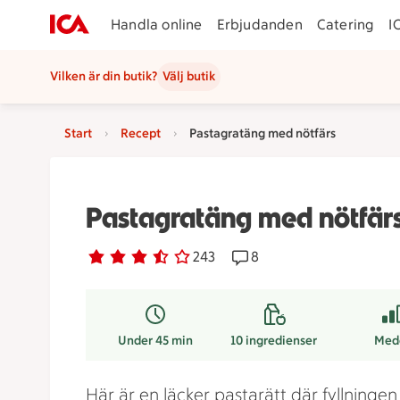
Handla online
Erbjudanden
Catering
I
Vilken är din butik?
Välj butik
Start
Recept
Pastagratäng med nötfärs
Pastagratäng med nötfär
Betyg 3.1 av 5.
243 personer har röstat
243
Receptet har 8 kommenta
8
Under 45 min
10
ingredienser
Med
Här är en läcker pastarätt där fyllninge