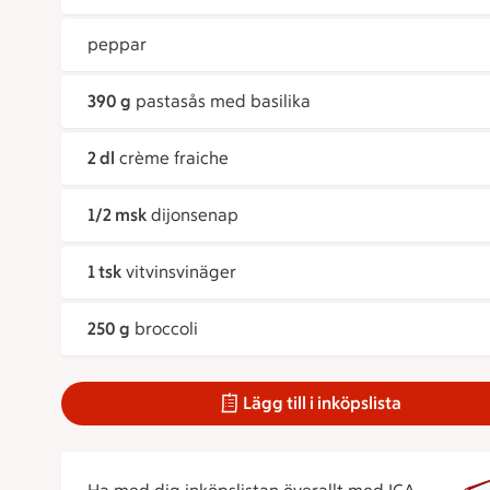
peppar
390 g
pastasås med basilika
2 dl
crème fraiche
1/2 msk
dijonsenap
1 tsk
vitvinsvinäger
250 g
broccoli
Lägg till i inköpslista