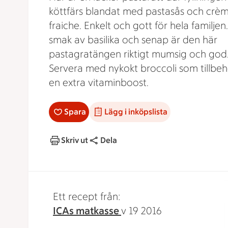
köttfärs blandat med pastasås och crè
fraiche. Enkelt och gott för hela familje
smak av basilika och senap är den här
pastagratängen riktigt mumsig och god
Servera med nykokt broccoli som tillbeh
en extra vitaminboost.
Spara
Lägg i inköpslista
Skriv ut
Dela
Ett recept från:
ICAs matkasse
v 19 2016