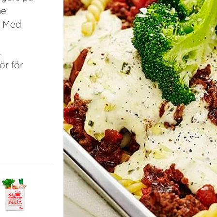
me
n. Med
.
ör för