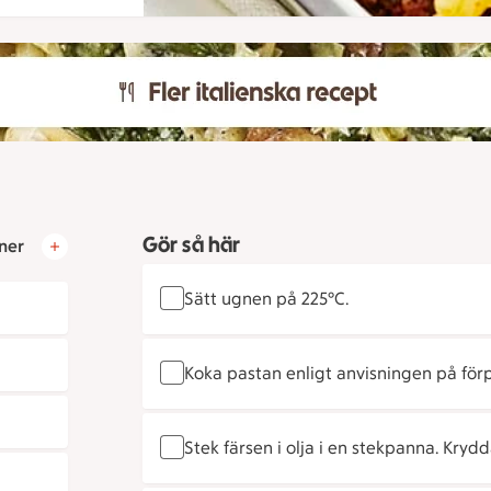
Gör så här
ner
Sätt ugnen på 225°C.
Koka pastan enligt anvisningen på för
Stek färsen i olja i en stekpanna. Kryd