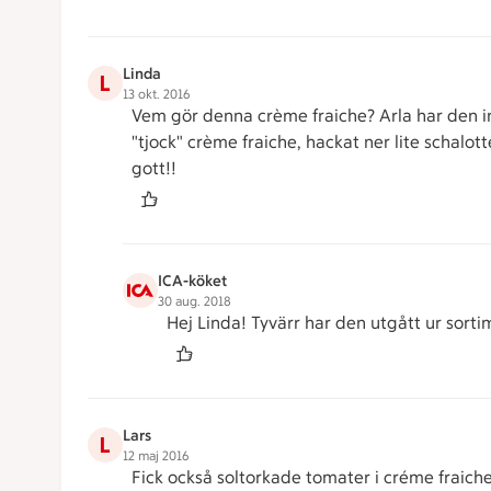
Linda
L
13 okt. 2016
Vem gör denna crème fraiche? Arla har den inte
"tjock" crème fraiche, hackat ner lite schalott
gott!!
ICA-köket
30 aug. 2018
Hej Linda! Tyvärr har den utgått ur sorti
Lars
L
12 maj 2016
Fick också soltorkade tomater i créme fraiche