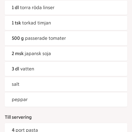
1 dl
torra röda linser
1 tsk
torkad timjan
500 g
passerade tomater
2 msk
japansk soja
3 dl
vatten
salt
peppar
Till servering
4
port pasta