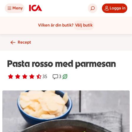
Meny
Logga in
Vilken är din butik?
Välj butik
Recept
Pasta rosso med parmesan
Betyg 4.3 av 5.
35 personer har röstat
35
Receptet har 3 kommentarer
3
Receptet är ett klimartsmart val.