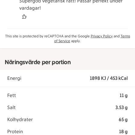
Supergod vegetarisk rätt! Passar perfekt under
vardagar!
This site is protected by reCAPTCHA and the Google
Privacy Policy
and
Terms
of Service
apply.
Näringsvärde per portion
Energi
1898 KJ / 453 kCal
Fett
11 g
Salt
3.53 g
Kolhydrater
65 g
Protein
18 g