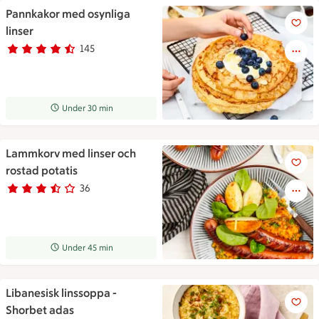
Pannkakor med osynliga
Pannkakor med osynliga linser
linser
145
Betyg 4.7 av 5.
145 personer har röstat
Receptet tar Under 30 min att tillaga
Under 30 min
Lammkorv med linser och
Lammkorv med linser och rost
rostad potatis
36
Betyg 3.5 av 5.
36 personer har röstat
Receptet tar Under 45 min att tillaga
Under 45 min
Libanesisk linssoppa -
Libanesisk linssoppa - Shorbe
Shorbet adas