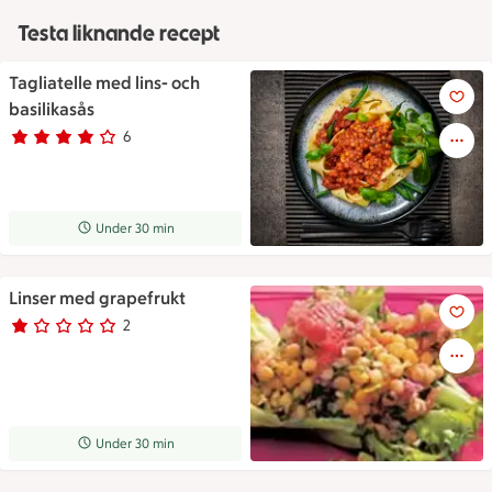
Testa liknande recept
Tagliatelle med lins- och
Tagliatelle med lins- och basil
basilikasås
6
Betyg 3.8 av 5.
6 personer har röstat
Receptet tar Under 30 min att tillaga
Under 30 min
Linser med grapefrukt
Linser med grapefrukt
2
Betyg 1 av 5.
2 personer har röstat
Receptet tar Under 30 min att tillaga
Under 30 min