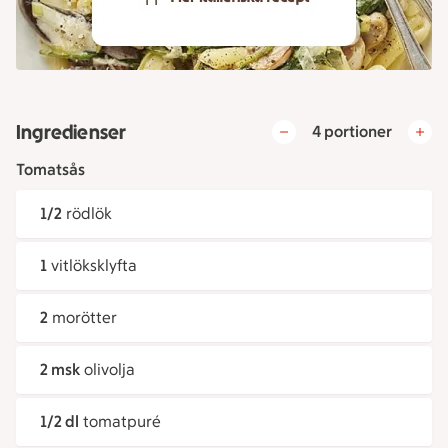
Ingredienser
4 portioner
Tomatsås
1/2
rödlök
1
vitlöksklyfta
2
morötter
2 msk
olivolja
1/2 dl
tomatpuré