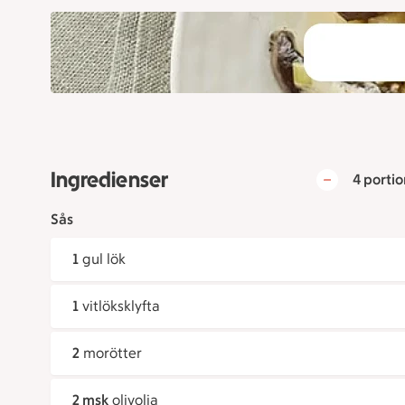
Ingredienser
4 portio
Sås
1
gul lök
1
vitlöksklyfta
2
morötter
2 msk
olivolja