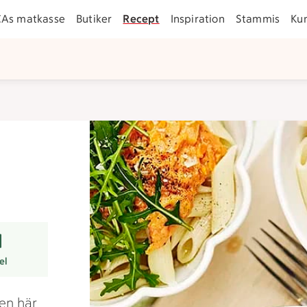
CAs matkasse
Butiker
Recept
Inspiration
Stammis
Ku
rer
el
Den här