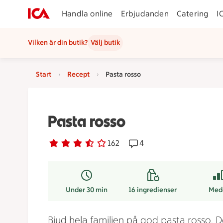
Handla online
Erbjudanden
Catering
I
Vilken är din butik?
Välj butik
Start
Recept
Pasta rosso
Pasta rosso
Betyg 3.1 av 5.
162 personer har röstat
162
Receptet har 4 kommenta
4
Under 30 min
16
ingredienser
Med
Bjud hela familjen på god pasta rosso. 