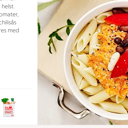
helst.
tomater,
hilisås
eres med