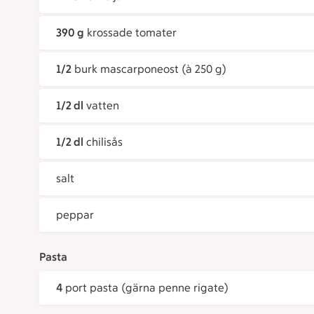
390 g
krossade tomater
1/2
burk mascarponeost (à 250 g)
1/2 dl
vatten
1/2 dl
chilisås
salt
peppar
Pasta
4
port pasta (gärna penne rigate)