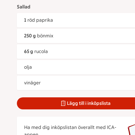
Sallad
1
röd paprika
250 g
bönmix
65 g
rucola
olja
vinäger
Lägg till i inköpslista
Ha med dig inköpslistan överallt med ICA-
appen