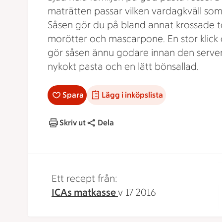
maträtten passar vilken vardagkväll som 
Såsen gör du på bland annat krossade 
morötter och mascarpone. En stor klick c
gör såsen ännu godare innan den serv
nykokt pasta och en lätt bönsallad.
Spara
Lägg i inköpslista
Skriv ut
Dela
Ett recept från:
ICAs matkasse
v 17 2016