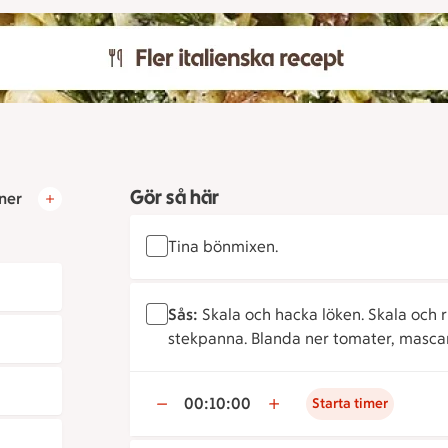
Gör så här
ner
Tina bönmixen.
Sås:
Skala och hacka löken. Skala och riv 
stekpanna. Blanda ner tomater, mascarp
00:10:00
Starta timer