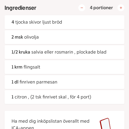
Ingredienser
4 portioner
4
tjocka skivor ljust bröd
2 msk
olivolja
1/2 kruka
salvia eller rosmarin , plockade blad
1 krm
flingsalt
1 dl
finriven parmesan
1
citron , (2 tsk finrivet skal , för 4 port)
Ha med dig inköpslistan överallt med
ICA-appen