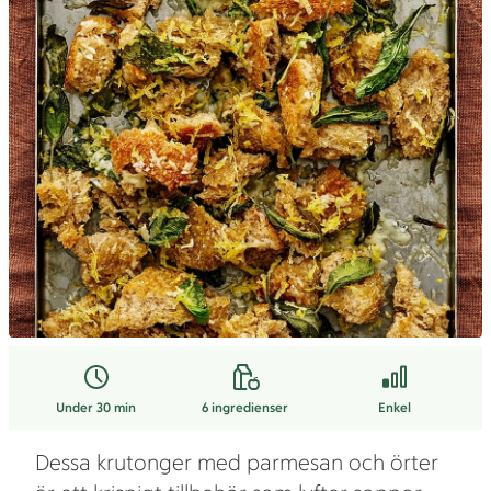
Under 30 min
6
ingredienser
Enkel
Dessa krutonger med parmesan och örter