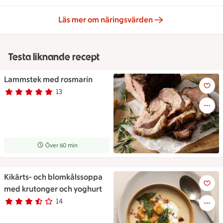
Läs mer om näringsvärden
Testa liknande recept
Lammstek med rosmarin
Lammstek med rosmarin
13
Betyg 4.9 av 5.
13 personer har röstat
Receptet tar Över 60 min att tillaga
Över 60 min
Kikärts- och blomkålssoppa
Kikärts- och blomkålssoppa m
med krutonger och yoghurt
14
Betyg 3.1 av 5.
14 personer har röstat