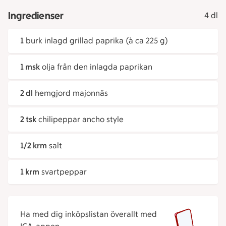
Ingredienser
4 dl
1
burk inlagd grillad paprika (à ca 225 g)
1 msk
olja från den inlagda paprikan
2 dl
hemgjord majonnäs
2 tsk
chilipeppar ancho style
1/2 krm
salt
1 krm
svartpeppar
Ha med dig inköpslistan överallt med