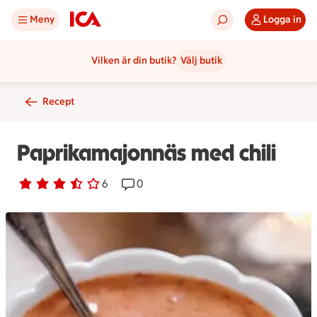
Meny
Logga in
Vilken är din butik?
Välj butik
Recept
Paprikamajonnäs med chili
Betyg 3.5 av 5.
6 personer har röstat
6
Receptet har 0 kommentarer
0