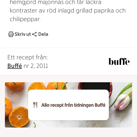
hemgjord majonnäs och får läckra
kontraster av röd inlagd grillad paprika och
chilipeppar.
Skriv ut
Dela
Ett recept från:
Buffé
nr 2, 2011