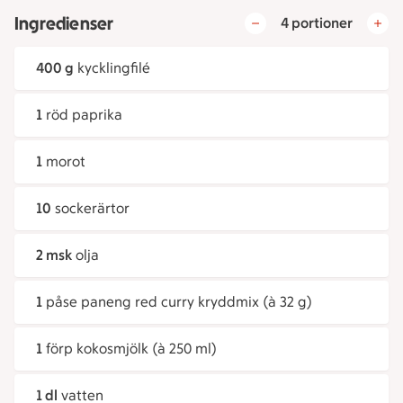
Ingredienser
4 portioner
400 g
kycklingfilé
1
röd paprika
1
morot
10
sockerärtor
2 msk
olja
1
påse paneng red curry kryddmix (à 32 g)
1
förp kokosmjölk (à 250 ml)
1 dl
vatten