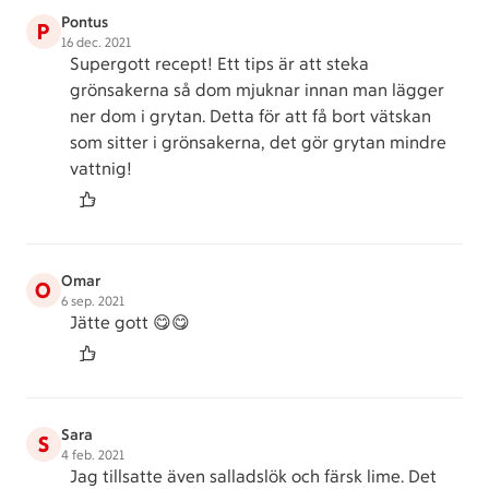
Pontus
P
16 dec. 2021
Supergott recept! Ett tips är att steka
grönsakerna så dom mjuknar innan man lägger
ner dom i grytan. Detta för att få bort vätskan
som sitter i grönsakerna, det gör grytan mindre
vattnig!
Omar
O
6 sep. 2021
Jätte gott 😋😋
Sara
S
4 feb. 2021
Jag tillsatte även salladslök och färsk lime. Det