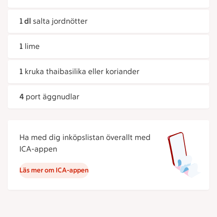
1 dl
salta jordnötter
1
lime
1
kruka thaibasilika eller koriander
4
port äggnudlar
Ha med dig inköpslistan överallt med
ICA-appen
Läs mer om ICA-appen