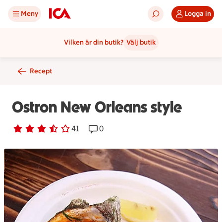
Meny
Logga in
Vilken är din butik?
Välj butik
Recept
Ostron New Orleans style
Betyg 3.2 av 5.
41 personer har röstat
41
Receptet har 0 kommentarer
0