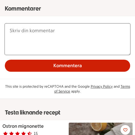
Kommentarer
Kommentera
This site is protected by reCAPTCHA and the Google
Privacy Policy
and
Terms
of Service
apply.
Testa liknande recept
Ostron mignonette
Ostron mignonette
15
Betyg 4.5 av 5.
15 personer har röstat