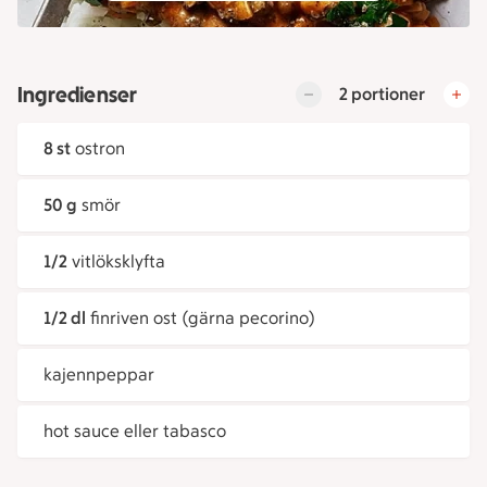
Ingredienser
2 portioner
8 st
ostron
50 g
smör
1/2
vitlöksklyfta
1/2 dl
finriven ost (gärna pecorino)
kajennpeppar
hot sauce eller tabasco