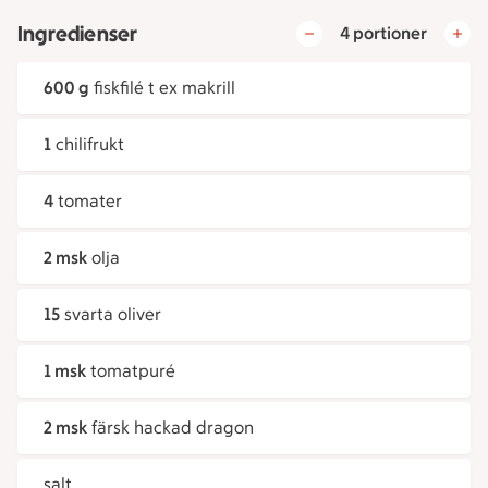
Ingredienser
4 portioner
600 g
fiskfilé t ex makrill
1
chilifrukt
4
tomater
2 msk
olja
15
svarta oliver
1 msk
tomatpuré
2 msk
färsk hackad dragon
salt