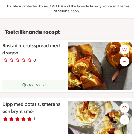
This site is protected by reCAPTCHA and the Google
Privacy Policy
and
Terms
of Service
apply.
Testa liknande recept
Rostad morotsspread med
Rostad morotsspread med dr
dragon
0
0 personer har röstat
Receptet tar Över 60 min att tillaga
Över 60 min
Dipp med potatis, smetana
Dipp med potatis, smetana oc
och brynt smör
1
Betyg 5 av 5.
1 personer har röstat